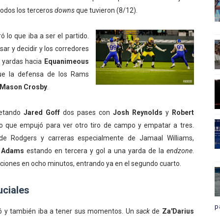
todos los terceros
downs
que tuvieron (8/12).
lo que iba a ser el partido.
r y decidir y los corredores
 yardas hacia
Equanimeous
que la defensa de los Rams
Mason Crosby
.
letando
Jared Goff
dos pases con
Josh Reynolds
y
Robert
o que empujó para ver otro tiro de campo y empatar a tres.
de Rodgers y carreras especialmente de Jamaal Williams,
e Adams
estando en tercera y gol a una yarda de la
endzone
.
iones en ocho minutos, entrando ya en el segundo cuarto.
uciales
p
ió y también iba a tener sus momentos. Un
sack
de
Za'Darius