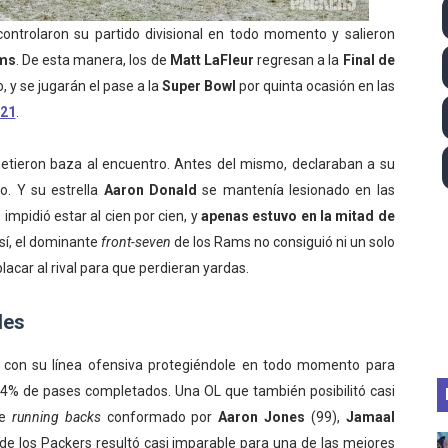
ll League 2026 - Las Utah Talons son bicampeonas de la AU
ontrolaron su partido divisional en todo momento y salieron
ams
. De esta manera, los de
Matt LaFleur
regresan a la
Final de
lom 2026 (Oklahoma City, Estados Unidos) - Miquel Travé 
 y se jugarán el pase a la
Super Bowl
por quinta ocasión en las
021
.
 2026 - Tadej Pogacar entra en el selecto grupo de los pe
 - Lando Norris consigue en Hungría su primera victoria d
etieron baza al encuentro. Antes del mismo, declaraban a su
vo. Y su estrella
Aaron Donald
se mantenía lesionado en las
ltos 2026 (París, Francia) - Bronce para Jorge y Ana Carv
e impidió estar al cien por cien, y
apenas estuvo en la mitad de
Así, el dominante
front-seven
de los Rams no consiguió ni un solo
lacar al rival para que perdieran yardas.
les
con su línea ofensiva protegiéndole en todo momento para
l 64% de pases completados. Una OL que también posibilitó casi
de
running backs
conformado por
Aaron Jones
(99),
Jamaal
 de los Packers resultó casi imparable para una de las mejores