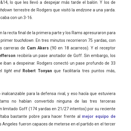
14, lo que les llevó a despejar más tarde el balón. Y los de
chdown
terrestre de Rodgers que visitó la
endzone
a una yarda.
caba con un 3-16.
la recta final de la primera parte y los Rams apresuraron para
 primer
touchdown
. En tres minutos recorrieron 75 yardas, con
as carreras de
Cam Akers
(90 en 18 acarreos). Y el receptor
efferson
recibiría un pase anotador de Goff. Sin embargo, los
e iban a despeinar. Rodgers conectó un pase profundo de 33
el
tight end
Robert Tonyan
que facilitaría tres puntos más,
inalcanzable para la defensa rival, y eso hacía que estuviera
Rams no habían convertido ninguna de las tres terceras
n limitado Goff (174 yardas en 21/27 intentos) por su reciente
ultaba bastante pobre para hacer frente al
mejor equipo de
os Angeles fueron capaces de meterse en el partido en el tercer