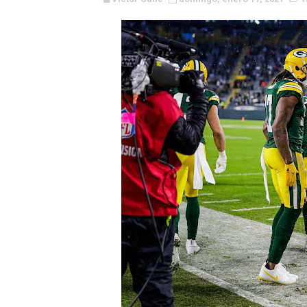
WWE NXT - Myles Borne y Ta
Canadian Football League 
EFA y AFLE 2026 - Regular
Grandes éxitos por fin pa
Campeonato de Europa de M
Campeonato de Europa de r
Mundial de lacrosse femen
Máxima celebración en el 
Mundial de esgrima 2026 (H
Raquel Rodriguez es la nue