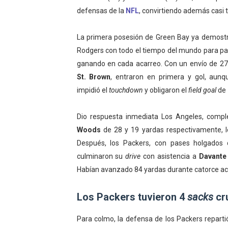
defensas de la
NFL
, convirtiendo además casi 
La primera posesión de Green Bay ya demostró 
Rodgers con todo el tiempo del mundo para pasa
ganando en cada acarreo. Con un envío de 27
St. Brown
, entraron en primera y gol, aun
impidió el
touchdown
y obligaron el
field goal
de
Dio respuesta inmediata Los Angeles, comp
Woods
de 28 y 19 yardas respectivamente, l
Después, los Packers, con pases holgados 
culminaron su
drive
con asistencia a
Davant
Habían avanzado 84 yardas durante catorce acc
Los Packers tuvieron 4
sacks
cr
Para colmo, la defensa de los Packers repart