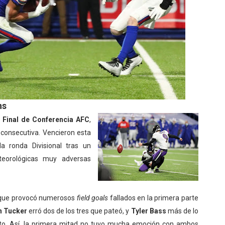
ns
a
Final de Conferencia AFC
,
 consecutiva. Vencieron esta
a ronda Divisional tras un
teorológicas muy adversas
lo que provocó numerosos
field goals
fallados en la primera parte
n Tucker
erró dos de los tres que pateó, y
Tyler Bass
más de lo
rto. Así, la primera mitad no tuvo mucha emoción con ambos