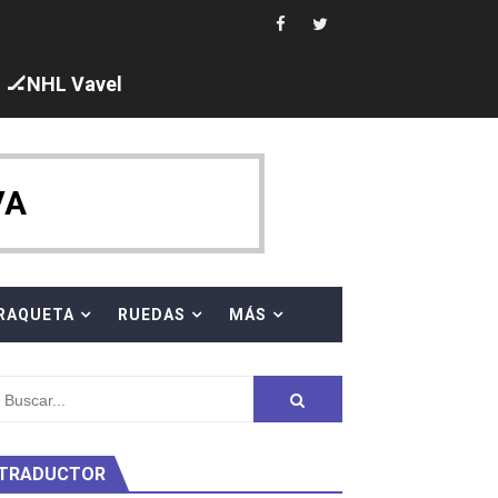
🏒NHL Vavel
ck y Taddeucci. Ángela Martínez 5ª en 10km
VA
 al equipo neutral ruso, llevándose 8 medallas, seis para I
s en el Grand Slam Mexico
RAQUETA
RUEDAS
MÁS
TRADUCTOR