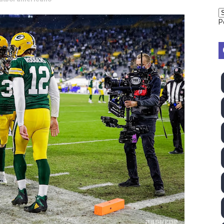
vion Heights ponen fin al reinado por parejas de The Vani
P
2026 - Week 10
 season
ra Chelsea Green, Chad Gable y Baron Corbin en SummerSl
TB 2026 (Monteceneri, Suiza) - Charlie Aldridge y Sina Fr
emo 2026 (Varese, Italia) - Rumanía, Alemania y Gran Breta
ino 2026 (Tokio, Japón) - Estados Unidos invencibles, ya 
último Impact! con Jason Hotch como nuevo TNA Internati
ong Kong) - La delegación italiana arrasa con 4 oros y 4 pl
va monarca Intercontinental, su primer título individual en