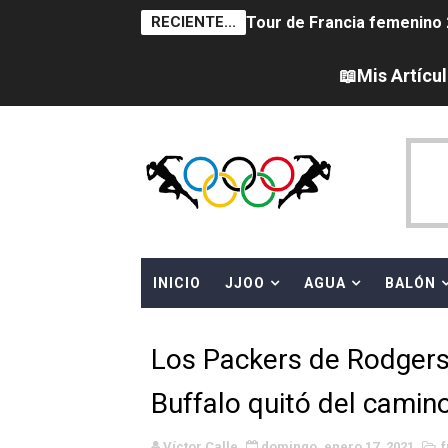
RECIENTE...
Tour de Francia femenino 
Women's Pro Baseball Lea
📖Mis Artícu
Campeonato de Europa en a
Campeonato de Europa de 
Campeonato de Europa de na
AEW - Adam Page con Brod
INICIO
JJOO
AGUA
BALÓN
Canadá Open 2026
Mundial de MotoGP 2026 -
Los Packers de Rodgers
Canadian Elite Basketball 
Buffalo quitó del camin
Campeonato de Europa de h
Víctor Calle
domingo, enero 17, 2021
f