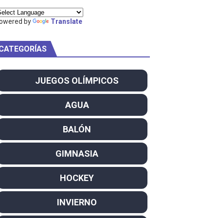
ty Project
owered by
Translate
CATEGORÍAS
am
JUEGOS OLÍMPICOS
ei dominan el Europeo
AGUA
ña se reparten el botín y Caetano Horta y Rodrigo Conde f
BALÓN
son decacampeonas y quinto oro consecutivo
GIMNASIA
onal Champion
HOCKEY
atas
INVIERNO
 WWE