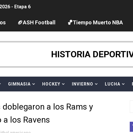
2026 - Etapa 6
gue 2026
los
🏈ASH Football
🏀Tiempo Muerto NBA
guas abiertas 2026 (París, Francia) - Dobletes de Wellbro
pentatlón moderno 2026 (Estambul, Turquía)
HISTORIA DEPORTI
tación artística 2026 (París, Francia) - España domina junto
ido desbancan una semana después a The Demand por trío
GIMNASIA
HOCKEY
INVIERNO
LUCHA
 GP Gran Bretaña
 doblegaron a los Rams y
League 2026 - Playoffs
o a los Ravens
igh diving 2026 (París, Francia)
útbol americano