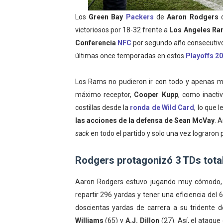
Athletes Unlimited Softba
Los
Green Bay
Packers
de
Aaron Rodgers
c
victoriosos por 18-32 frente a
Los Angeles R
Mundial de piragüismo sla
Conferencia
NFC
por segundo año consecutivo,
últimas once temporadas en estos
Playoffs 2
Tour de Francia masculino
Mundial de Fórmula 1 2026
Los Rams no pudieron ir con todo y apenas m
máximo receptor,
Cooper Kupp
, como inacti
Campeonato de Europa de sa
costillas desde la
ronda de Wild Card
, lo que l
las acciones de la defensa de Sean McVay
. 
sack
en todo el partido y solo una vez lograron p
Rodgers protagonizó 3 TDs tota
Aaron Rodgers estuvo jugando muy cómodo, 
repartir 296 yardas y tener una eficiencia de
doscientas yardas de carrera a su tridente 
Williams
(65) y
A.J. Dillon
(27). Así, el ataque