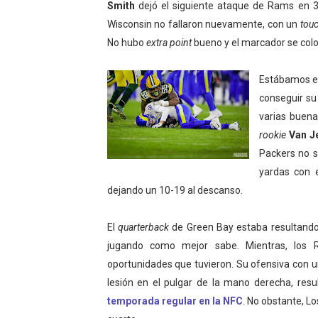
Smith
dejó el siguiente ataque de Rams en 3&
Wisconsin no fallaron nuevamente, con un
tou
No hubo
extra point
bueno y el marcador se colo
Estábamos en 
conseguir su
varias buen
rookie
Van J
Packers no s
yardas con 
dejando un 10-19 al descanso.
El
quarterback
de Green Bay estaba resultando 
jugando como mejor sabe. Mientras, los 
oportunidades que tuvieron. Su ofensiva con u
lesión en el pulgar de la mano derecha, res
temporada regular en la NFC
. No obstante, L