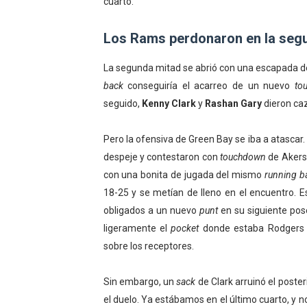
cuarto.
Los Rams perdonaron en la seg
La segunda mitad se abrió con una escapada d
back
conseguiría el acarreo de un nuevo
to
seguido,
Kenny Clark
y
Rashan Gary
dieron caz
Pero la ofensiva de Green Bay se iba a atascar
despeje y contestaron con
touchdown
de Akers,
con una bonita de jugada del mismo
running b
18-25 y se metían de lleno en el encuentro. E
obligados a un nuevo
punt
en su siguiente pos
ligeramente el
pocket
donde estaba Rodgers 
sobre los receptores.
Sin embargo, un
sack
de Clark arruinó el poster
el duelo. Ya estábamos en el último cuarto, y