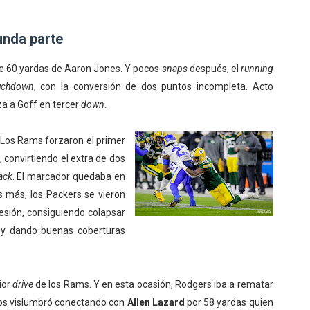
unda parte
e 60 yardas de Aaron Jones. Y pocos
snaps
después, el
running
uchdown
, con la conversión de dos puntos incompleta. Acto
a a Goff en tercer
down
.
. Los Rams forzaron el primer
 convirtiendo el extra de dos
ack
. El marcador quedaba en
s más, los Packers se vieron
esión, consiguiendo colapsar
y dando buenas coberturas
ior
drive
de los Rams. Y en esta ocasión, Rodgers iba a rematar
 nos vislumbró conectando con
Allen Lazard
por 58 yardas quien