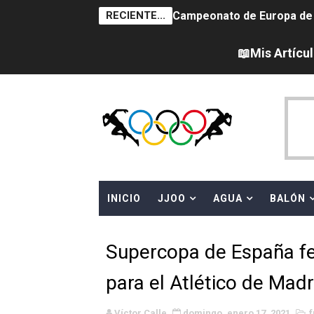
RECIENTE...
Campeonato de Europa de sa
Tour de Francia femenino 
📖Mis Artícu
Women's Pro Baseball Lea
Campeonato de Europa de 
Campeonato de Europa de na
AEW - Adam Page con Brod
INICIO
JJOO
AGUA
BALÓN
Canadá Open 2026
Mundial de MotoGP 2026 -
Supercopa de España fe
Canadian Elite Basketball 
para el Atlético de Madr
WWE NXT - Myles Borne y Ta
Víctor Calle
domingo, enero 17, 2021
f