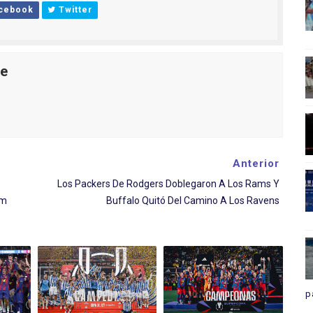
cebook
Twitter
le
Anterior
Los Packers De Rodgers Doblegaron A Los Rams Y
am
Buffalo Quitó Del Camino A Los Ravens
p