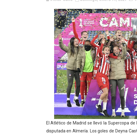
Canadian Football League 
EFA y AFLE 2026 - Regular
Grandes éxitos por fin pa
Campeonato de Europa de M
Campeonato de Europa de r
Mundial de lacrosse femen
Máxima celebración en el 
Mundial de esgrima 2026 (H
Raquel Rodriguez es la nue
El Atlético de Madrid se llevó la Supercopa de
disputada en Almería. Los goles de Deyna Castel
Athletes Unlimited Softba