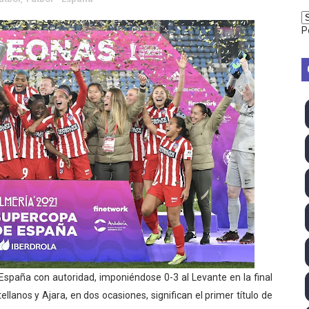
2026 - Week 10
P
 season
ra Chelsea Green, Chad Gable y Baron Corbin en SummerSl
TB 2026 (Monteceneri, Suiza) - Charlie Aldridge y Sina Fr
emo 2026 (Varese, Italia) - Rumanía, Alemania y Gran Breta
ino 2026 (Tokio, Japón) - Estados Unidos invencibles, ya 
último Impact! con Jason Hotch como nuevo TNA Internati
ong Kong) - La delegación italiana arrasa con 4 oros y 4 pl
va monarca Intercontinental, su primer título individual en
 España con autoridad, imponiéndose 0-3 al Levante en la final
lanos y Ajara, en dos ocasiones, significan el primer título de
ll League 2026 - Las Utah Talons son bicampeonas de la AU