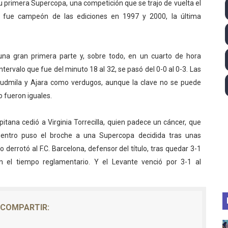
u primera Supercopa, una competición que se trajo de vuelta el
lom 2026 (Oklahoma City, Estados Unidos) - Miquel Travé 
e fue campeón de las ediciones en 1997 y 2000, la última
 2026 - Tadej Pogacar entra en el selecto grupo de los pe
 una gran primera parte y, sobre todo, en un cuarto de hora
 - Lando Norris consigue en Hungría su primera victoria d
intervalo que fue del minuto 18 al 32, se pasó del 0-0 al 0-3. Las
guas abiertas 2026 (París, Francia) - Wellbrock y Taddeucc
Ludmila y Ajara como verdugos, aunque la clave no se puede
o fueron iguales.
igh diving 2026 (París, Francia) - Catalin Preda y Nelli C
na cedió a Virginia Torrecilla, quien padece un cáncer, que
uentro puso el broche a una Supercopa decidida tras unas
co derrotó al F.C. Barcelona, defensor del título, tras quedar 3-1
 el tiempo reglamentario. Y el Levante venció por 3-1 al
COMPARTIR: