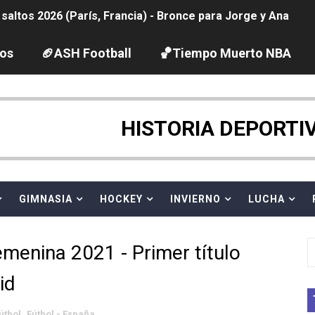
ltos 2026 (París, Francia) - Bronce para Jorge y Ana Carv
2026 - Etapa 6
los
🏈ASH Football
🏀Tiempo Muerto NBA
gue 2026
pentatlón moderno 2026 (Estambul, Turquía)
HISTORIA DEPORTI
tación artística 2026 (París, Francia) - España domina junto
ido desbancan una semana después a The Demand por trío
GIMNASIA
HOCKEY
INVIERNO
LUCHA
 GP Gran Bretaña
menina 2021 - Primer título
League 2026 - Playoffs
id
vion Heights ponen fin al reinado por parejas de The Vani
útbol
,
Fútbol - España