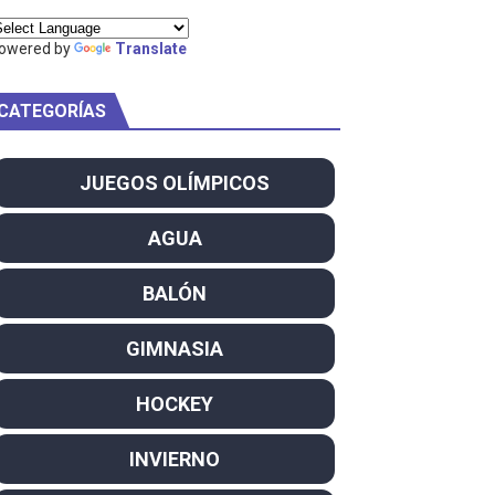
owered by
Translate
CATEGORÍAS
am
ei dominan el Europeo
JUEGOS OLÍMPICOS
ña se reparten el botín y Caetano Horta y Rodrigo Conde f
AGUA
son decacampeonas y quinto oro consecutivo
BALÓN
onal Champion
GIMNASIA
atas
HOCKEY
 WWE
INVIERNO
SL