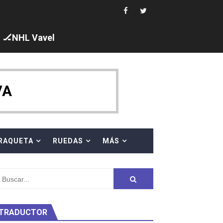
ajal en plataforma. 5 orazos para Chiara Pellacani, doblet
🏒NHL Vavel
VA
 al equipo neutral ruso, llevándose 8 medallas, seis para I
s en el Grand Slam Mexico
RAQUETA
RUEDAS
MÁS
TRADUCTOR
ty Project