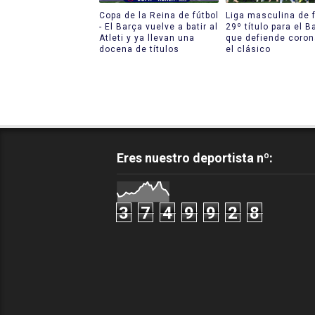
Copa de la Reina de fútbol
Liga masculina de f
- El Barça vuelve a batir al
29º título para el B
Atleti y ya llevan una
que defiende coron
docena de títulos
el clásico
Eres nuestro deportista nº:
3
7
4
9
9
2
8