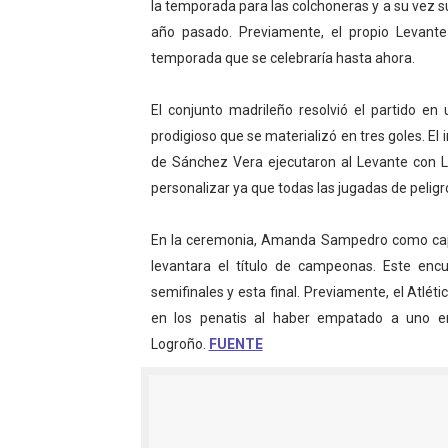
la temporada para las colchoneras y a su vez s
Mundial de piragüismo sla
año pasado. Previamente, el propio Levant
temporada que se celebraría hasta ahora.
Tour de Francia masculino
El conjunto madrileño resolvió el partido en
Mundial de Fórmula 1 2026
prodigioso que se materializó en tres goles. El 
Campeonato de Europa en a
de Sánchez Vera ejecutaron al Levante con 
personalizar ya que todas las jugadas de peligr
Campeonato de Europa de h
En la ceremonia, Amanda Sampedro como capita
levantara el título de campeonas. Este enc
semifinales y esta final. Previamente, el Atléti
en los penatis al haber empatado a uno en
Logroño.
FUENTE