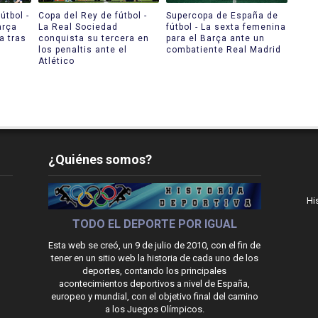
útbol -
Copa del Rey de fútbol -
Supercopa de España de
arça
La Real Sociedad
fútbol - La sexta femenina
a tras
conquista su tercera en
para el Barça ante un
los penaltis ante el
combatiente Real Madrid
Atlético
¿Quiénes somos?
Hi
TODO EL DEPORTE POR IGUAL
Esta web se creó, un 9 de julio de 2010, con el fin de
tener en un sitio web la historia de cada uno de los
deportes, contando los principales
acontecimientos deportivos a nivel de España,
europeo y mundial, con el objetivo final del camino
a los Juegos Olímpicos.