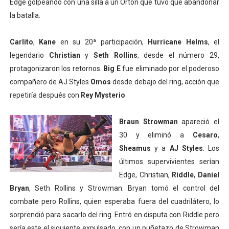
Edge golpeando con una silla a un Orton que tuvo que abandonar
la batalla.
Carlito
,
Kane
en su 20ª participación,
Hurricane Helms
, el
legendario
Christian
y
Seth Rollins
, desde el número 29,
protagonizaron los retornos.
Big E
fue eliminado por el poderoso
compañero de AJ Styles
Omos
desde debajo del ring, acción que
repetiría después con
Rey Mysterio
.
Braun Strowman
apareció el
30 y eliminó a
Cesaro
,
Sheamus
y a
AJ Styles
. Los
últimos supervivientes serían
Edge, Christian,
Riddle
,
Daniel
Bryan
, Seth Rollins y Strowman. Bryan tomó el control del
combate pero Rollins, quien esperaba fuera del cuadrilátero, lo
sorprendió para sacarlo del ring. Entró en disputa con Riddle pero
sería este el siguiente expulsado, con un puñetazo de Strowman