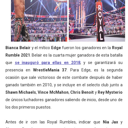
Mundial de piragüismo slalom 2026 (Oklahoma City, Es
Tour de Francia masculino 2026 - Tadej Pogacar entra 
Mundial de Fórmula 1 2026 - Lando Norris consigue en 
Copa del Mundo femenina 2026 - Estados Unidos campe
Bianca Belair
y el mítico
Edge
fueron los ganadores en la
Royal
Rumble 2021
. Belair es la cuarta mujer ganadora de esta batalla
Campeonato de Europa de saltos 2026 (París, Francia) 
que
se inauguró para ellas en 2018
, y se garantizará su
presencia en
WrestleMania 37
. Para Edge, es la segunda
ocasión que sale victorioso de este combate después de haber
ganado también en 2010, y se incluye en el selecto club junto a
Shawn Michaels
,
Vince McMahon
,
Chris Benoit
y
Rey Mysterio
de únicos luchadores ganadores saliendo de inicio, desde uno de
los dos primeros puestos.
Antes de ir con las Royal Rumbles, indicar que
Nia Jax
y