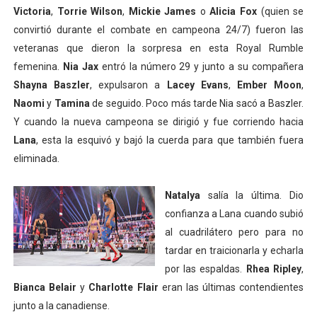
Victoria
,
Torrie Wilson
,
Mickie James
o
Alicia Fox
(quien se
convirtió durante el combate en campeona 24/7) fueron las
veteranas que dieron la sorpresa en esta Royal Rumble
femenina.
Nia Jax
entró la número 29 y junto a su compañera
Shayna Baszler
, expulsaron a
Lacey Evans
,
Ember Moon
,
Naomi
y
Tamina
de seguido. Poco más tarde Nia sacó a Baszler.
Y cuando la nueva campeona se dirigió y fue corriendo hacia
Lana
, esta la esquivó y bajó la cuerda para que también fuera
eliminada.
Natalya
salía la última. Dio
confianza a Lana cuando subió
al cuadrilátero pero para no
tardar en traicionarla y echarla
por las espaldas.
Rhea Ripley
,
Bianca Belair
y
Charlotte Flair
eran las últimas contendientes
junto a la canadiense.