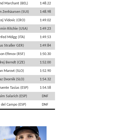
nd Marchant (BEL)
1:48.22
 Zenhäursen (SUI)
1:48.98
ej Vidovic (CRO)
1:49.02
min Ritchie (USA)
1:49.23
fed Mölgg (ITA)
1:49.53
nus Straßer GER)
1:49.84
on Efimov (RSF)
1:50.30
rej Berndt (CZE)
1:52.00
jan Marovt (SLO)
1:52.90
az Dvornik (SLO)
1:54.32
Puente Tasias (ESP)
1:54.58
uim Salarich (ESP)
DNF
 del Campo (ESP)
DNF