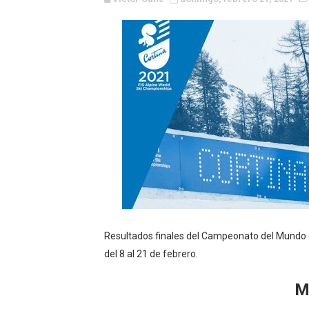
WWE NXT - Myles Borne y Ta
Canadian Football League 
EFA y AFLE 2026 - Regular
Grandes éxitos por fin pa
Campeonato de Europa de M
Campeonato de Europa de r
Mundial de lacrosse femen
Máxima celebración en el 
Resultados finales del Campeonato del Mundo d
del 8 al 21 de febrero.
Mundial de esgrima 2026 (H
M
Raquel Rodriguez es la nue