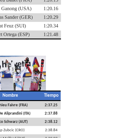
s Ganong (USA)
1:20.16
as Sander (GER)
1:20.29
at Feuz (SUI)
1:20.34
rt Ortega (ESP)
1:21.48
Nombre
Tiempo
ieu Faivre (FRA)
2:37.25
e Aliprandini (ITA)
2:37.88
co Schwarz (AUT)
2:38.12
lip Zubcic (CRO)
2:38.84