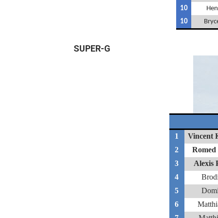
10
Hen
10
Bryc
SUPER-G
1
Vincent
2
Romed
3
Alexis 
4
Brod
5
Domi
6
Matth
7
Matth