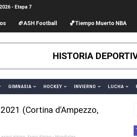
2026 - Etapa 7
guas abiertas 2026 (París, Francia) - Wellbrock y Taddeucc
los
🏈ASH Football
🏀Tiempo Muerto NBA
ltos 2026 (París, Francia) - Bronce para Jorge y Ana Carv
gue 2026
HISTORIA DEPORTI
pentatlón moderno 2026 (Estambul, Turquía)
tación artística 2026 (París, Francia) - España domina junto
GIMNASIA
HOCKEY
INVIERNO
LUCHA
ido desbancan una semana después a The Demand por trío
 2021 (Cortina d'Ampezzo,
 GP Gran Bretaña
League 2026 - Playoffs
esquí alpino
,
Esquí Alpino - Mundiales