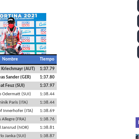
ll League 2026 - Las Utah Talons son bicampeonas de la AU
lom 2026 (Oklahoma City, Estados Unidos) - Miquel Travé 
 2026 - Tadej Pogacar entra en el selecto grupo de los pe
 - Lando Norris consigue en Hungría su primera victoria d
Nombre
Tiempo
igh diving 2026 (París, Francia) - Catalin Preda y Nelli C
 Kriechmayr (AUT)
1:37.79
as Sander (GER)
1:37.80
at Feuz (SUI)
1:37.97
 Odermatt (SUI)
1:38.44
nik Paris (ITA)
1:38.44
of Innerhofer (ITA)
1:38.69
s Allegre (FRA)
1:38.76
il Jansrud (NOR)
1:38.81
lo Janka (SUI)
1:38.87