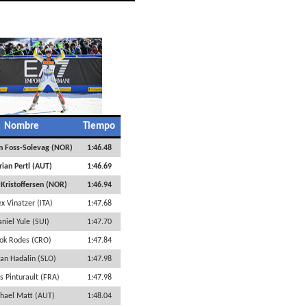
Nombre
Tiempo
n Foss-Solevag (NOR)
1:46.48
rian Pertl (AUT)
1:46.69
 Kristoffersen (NOR)
1:46.94
x Vinatzer (ITA)
1:47.68
niel Yule (SUI)
1:47.70
tok Rodes (CRO)
1:47.84
fan Hadalin (SLO)
1:47.98
s Pinturault (FRA)
1:47.98
hael Matt (AUT)
1:48.04