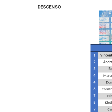
DESCENSO
Athletes Unlimited Softba
Mundial de piragüismo sla
Tour de Francia masculino
Mundial de Fórmula 1 2026
Campeonato de Europa de h
1
Vincent
2
Andre
3
Be
4
Marco
4
Domi
6
Christ
7
Nil
8
Kjet
9
Car