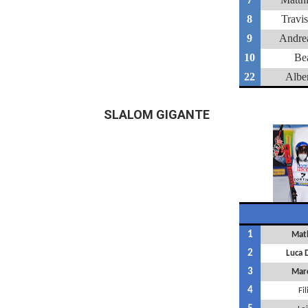
8
Travi
9
Andre
10
Be
22
Albe
SLALOM GIGANTE
1
Math
2
Luca D
3
Mar
4
Fi