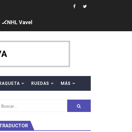
i los protagonistas. Ángela Martínez fue 5ª en 10km
🏒NHL Vavel
ajal en plataforma. 5 orazos para Chiara Pellacani, doblet
VA
 al equipo neutral ruso, llevándose 8 medallas, seis para I
RAQUETA
RUEDAS
MÁS
s en el Grand Slam Mexico
TRADUCTOR