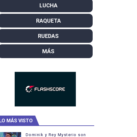
LUCHA
SL
RAQUETA
campeón del mundo. Bronces para David Llorente y Miren La
ntacampeones, los más laureados
RUEDAS
el año como campeón
MÁS
hukanivska nuevos campeones con Carlos Gimeno a las puert
LO MÁS VISTO
Dominik y Rey Mysterio son