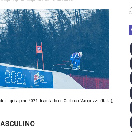
vion Heights ponen fin al reinado por parejas de The Vani
P
2026 - Week 10
 season
ra Chelsea Green, Chad Gable y Baron Corbin en SummerSl
TB 2026 (Monteceneri, Suiza) - Charlie Aldridge y Sina Fr
emo 2026 (Varese, Italia) - Rumanía, Alemania y Gran Breta
ino 2026 (Tokio, Japón) - Estados Unidos invencibles, ya 
último Impact! con Jason Hotch como nuevo TNA Internati
e esquí alpino 2021 disputado en Cortina d'Ampezzo (Italia),
ong Kong) - La delegación italiana arrasa con 4 oros y 4 pl
ASCULINO
va monarca Intercontinental, su primer título individual en