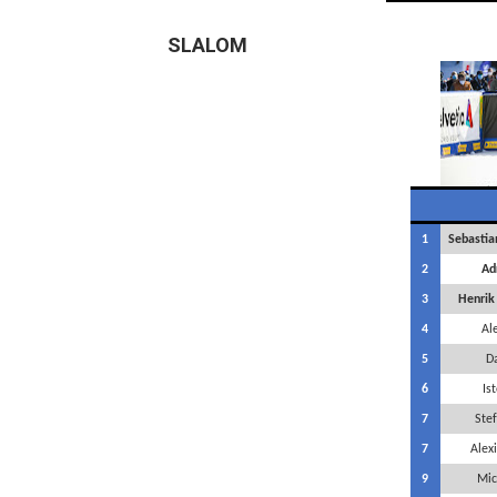
SLALOM
1
Sebastia
2
Ad
3
Henrik
4
Ale
5
Da
6
Is
7
Ste
7
Alexi
9
Mic