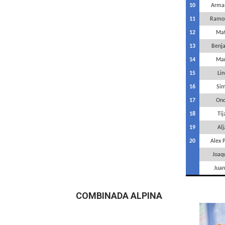
10
Arma
11
Ramon
12
Mat
13
Benja
14
Man
15
Li
16
Sim
17
Ond
18
Ti
19
Alj
20
Alex 
Joaq
Juan
COMBINADA ALPINA