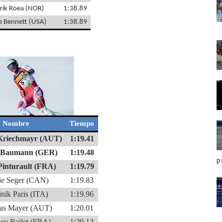
rik Roea (NOR)
1:38.89
e Bennett (USA)
1:38.89
Nombre
Tiempo
 Kriechmayr (AUT)
1:19.41
 Baumann (GER)
1:19.48
p
Pinturault (FRA)
1:19.79
ie Seger (CAN)
1:19.83
nik Paris (ITA)
1:19.96
ias Mayer (AUT)
1:20.01
ieu Bailet (FRA)
1:20.13