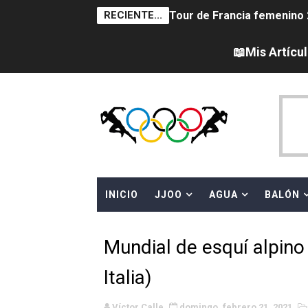
RECIENTE...
Tour de Francia femenino 
Campeonato de Europa en a
📖Mis Artícu
Campeonato de Europa de sa
Women's Pro Baseball Lea
Campeonato de Europa de 
Campeonato de Europa de na
INICIO
JJOO
AGUA
BALÓN
AEW - Adam Page con Brod
Canadá Open 2026
Mundial de esquí alpino
Mundial de MotoGP 2026 -
Italia)
Canadian Elite Basketball 
Víctor Calle
domingo, febrero 21, 2021