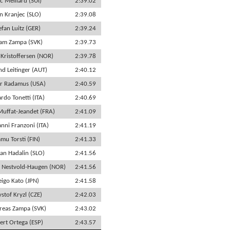
ic Meillard (SUI)
2:39.02
n Kranjec (SLO)
2:39.08
efan Luitz (GER)
2:39.24
am Zampa (SVK)
2:39.73
 Kristoffersen (NOR)
2:39.78
nd Leitinger (AUT)
2:40.12
er Radamus (USA)
2:40.59
rdo Tonetti (ITA)
2:40.69
Muffat-Jeandet (FRA)
2:41.09
nni Franzoni (ITA)
2:41.19
mu Torsti (FIN)
2:41.33
fan Hadalin (SLO)
2:41.56
an Nestvold-Haugen (NOR)
2:41.56
eigo Kato (JPN)
2:41.58
stof Kryzl (CZE)
2:42.03
reas Zampa (SVK)
2:43.02
ert Ortega (ESP)
2:43.57