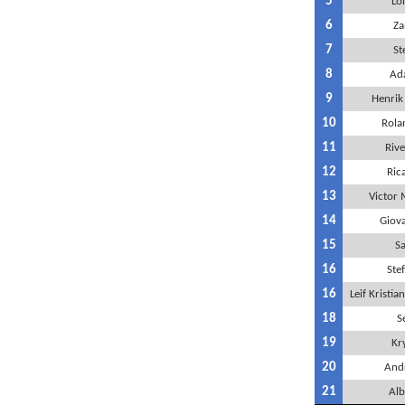
5
Lo
6
Za
7
St
8
Ad
9
Henrik
10
Rola
11
Riv
12
Rica
13
Victor 
14
Giova
15
Sa
16
Ste
16
Leif Kristi
18
S
19
Kry
20
And
21
Alb