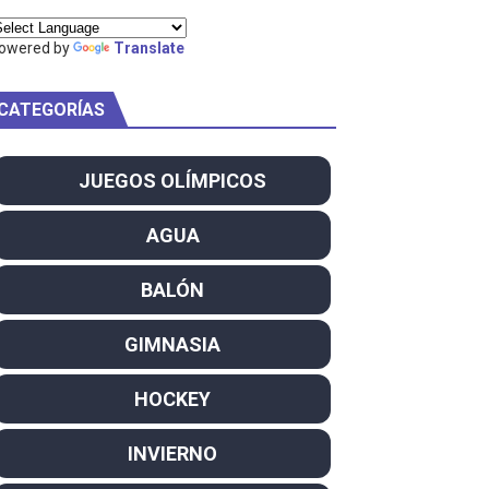
ty Project
owered by
Translate
CATEGORÍAS
am
JUEGOS OLÍMPICOS
ei dominan el Europeo
AGUA
ña se reparten el botín y Caetano Horta y Rodrigo Conde f
BALÓN
son decacampeonas y quinto oro consecutivo
GIMNASIA
onal Champion
HOCKEY
atas
INVIERNO
 WWE