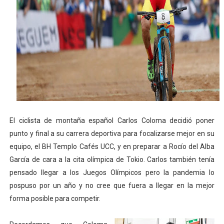
Tour de Francia masculino 2026 - Tadej Pogacar entra 
Mundial de Fórmula 1 2026 - Lando Norris consigue en 
Campeonato de Europa de saltos 2026 (París, Francia) 
Tour de Francia femenino 2026 - Etapa 6
Women's Pro Baseball League 2026
El ciclista de montaña español Carlos Coloma decidió poner
punto y final a su carrera deportiva para focalizarse mejor en su
equipo, el BH Templo Cafés UCC, y en preparar a Rocío del Alba
García de cara a la cita olímpica de Tokio. Carlos también tenía
pensado llegar a los Juegos Olímpicos pero la pandemia lo
pospuso por un año y no cree que fuera a llegar en la mejor
forma posible para competir.