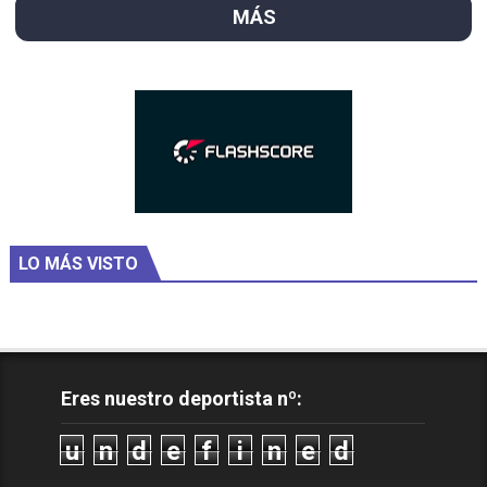
MÁS
LO MÁS VISTO
Eres nuestro deportista nº:
u
n
d
e
f
i
n
e
d