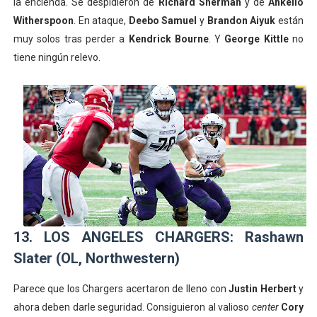
la encienda. Se despidieron de
Richard Sherman
y de
Ahkello
Witherspoon
. En ataque,
Deebo Samuel
y
Brandon Aiyuk
están
muy solos tras perder a
Kendrick Bourne
. Y
George Kittle
no
tiene ningún relevo.
13. LOS ANGELES CHARGERS:
Rashawn
Slater (OL, Northwestern)
Parece que los Chargers acertaron de lleno con
Justin Herbert
y
ahora deben darle seguridad. Consiguieron al valioso
center
Cory