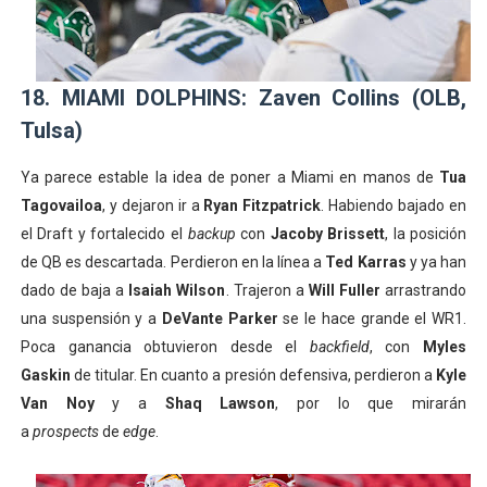
18. MIAMI DOLPHINS: Zaven Collins (OLB,
Tulsa)
Ya parece estable la idea de poner a Miami en manos de
Tua
Tagovailoa
, y dejaron ir a
Ryan Fitzpatrick
. Habiendo bajado en
el Draft y fortalecido el
backup
con
Jacoby Brissett
, la posición
de QB es descartada. Perdieron en la línea a
Ted Karras
y ya han
dado de baja a
Isaiah Wilson
. Trajeron a
Will Fuller
arrastrando
una suspensión y a
DeVante Parker
se le hace grande el WR1.
Poca ganancia obtuvieron desde el
backfield
, con
Myles
Gaskin
de titular. En cuanto a presión defensiva, perdieron a
Kyle
Van Noy
y a
Shaq Lawson
, por lo que mirarán
a
prospects
de
edge
.