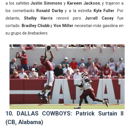
a los
safeties
Justin Simmons
y
Kareem Jackson
,
y trajeron a
los
cornerbacks
Ronald Darby
y a la estrella
Kyle Fuller
. Por
delante,
Shelby Harris
renovó pero
Jurrell Casey
fue
cortado.
Bra
dley Chubb
y
Von Miller
necesitan más gasolina en
su grupo de
linebackers
.
10. DALLAS COWBOYS: Patrick Surtain II
(CB, Alabama)