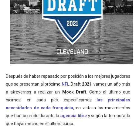
Mundial de Fórmula 1 2026 - Lando Norris consigue en 
Copa del Mundo femenina 2026 - Estados Unidos campe
Campeonato de Europa de saltos 2026 (París, Francia) 
Campeonato de Europa de natación artística 2026 (París,
AEW - Adam Page con Brodido desbancan una semana d
Después de haber repasado por posición a los mejores jugadores
que se presentan al próximo
NFL
Draft 2021
, vamos un año más
a atrevernos a realizar un
Mock Draft
. Como el último que
hicimos, en cada pick especificamos
las principales
necesidades de cada franquicia
, en vista a los movimientos
que han ocurrido durante la
agencia libre
y según la temporada
que hayan hecho en el último curso.