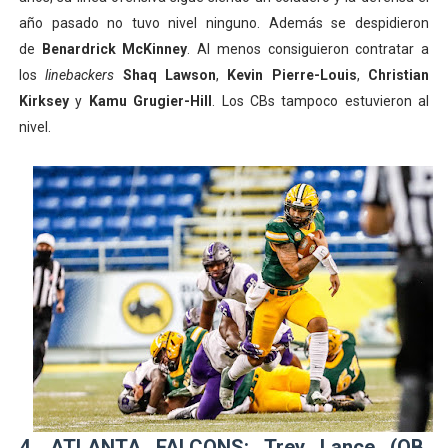
año pasado no tuvo nivel ninguno. Además se despidieron
de
Benardrick McKinney
. Al menos consiguieron contratar a
los
linebackers
Shaq Lawson
,
Kevin Pierre-Louis
,
Christian
Kirksey
y
Kamu Grugier-Hill
. Los CBs tampoco estuvieron al
nivel.
4. ATLANTA FALCONS: Trey Lance (QB,