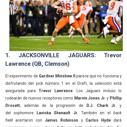
1. JACKSONVILLE JAGUARS: Trevor
Lawrence (QB, Clemson)
El experimento de
Gardner Minshew II
parece que no funciona y
disfrutando del pick número 1 en el Draft, la selección está
asegurada para
Trevor Lawrence
. Los Jaguars incluso lo
rodearán de nuevos receptores como
Marvin Jones Jr.
y
Phillip
Drosett
, además de la progresión de
D.J. Chark Jr.
y
del
sophomore
Laviska Shenault Jr.
También en el
back
field
acertaron con
James Robinson
y
Carlos Hyde
dará