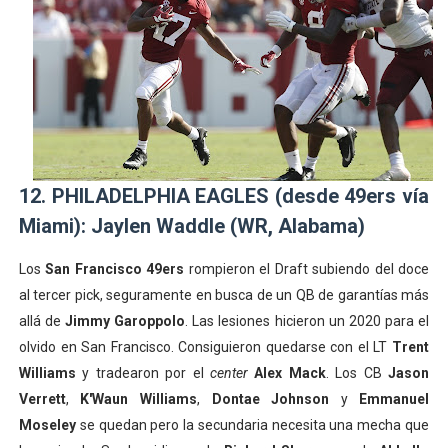
12. PHILADELPHIA EAGLES (desde 49ers vía
Miami): Jaylen Waddle (WR, Alabama)
Los
San Francisco 49ers
rompieron el Draft subiendo del doce
al tercer pick, seguramente en busca de un QB de garantías más
allá de
Jimmy Garoppolo
. Las lesiones hicieron un 2020 para el
olvido en San Francisco. Consiguieron quedarse con el LT
Trent
Williams
y tradearon por el
center
Alex Mack
. Los CB
Jason
Verrett
,
K'Waun Williams
,
Dontae Johnson
y
Emmanuel
Moseley
se quedan pero la secundaria necesita una mecha que