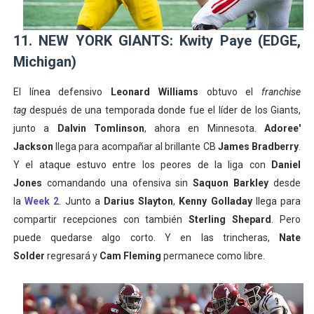
11. NEW YORK GIANTS: Kwity Paye (EDGE,
Michigan)
El línea defensivo
Leonard Williams
obtuvo el
franchise
tag
después de una temporada donde fue el líder de los Giants,
junto a
Dalvin Tomlinson
, ahora en Minnesota.
Adoree'
Jackson
llega para acompañar al brillante CB
James Bradberry
.
Y el ataque estuvo entre los peores de la liga con
Daniel
Jones
comandando una ofensiva sin
Saquon Barkley
desde
la
Week 2
. Junto a
Darius Slayton
,
Kenny Golladay
llega para
compartir recepciones con también
Sterling Shepard
. Pero
puede quedarse algo corto. Y en las trincheras,
Nate
Solder
regresará y
Cam Fleming
permanece como libre.