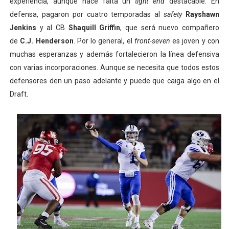
experiencia, aunque hace falta un
tight end
destacable. En
defensa, pagaron por cuatro temporadas al
safety
Rayshawn
Jenkins
y al CB
Shaquill Griffin
, que será nuevo compañero
de
C.J. Henderson
. Por lo general, el
front-seven
es joven y con
muchas esperanzas y además fortalecieron la línea defensiva
con varias incorporaciones. Aunque se necesita que todos estos
defensores den un paso adelante y puede que caiga algo en el
Draft.