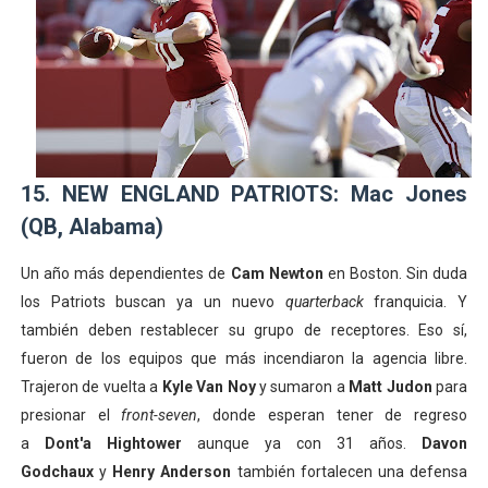
15. NEW ENGLAND PATRIOTS: Mac Jones
(QB, Alabama)
Un año más dependientes de
Cam Newton
en Boston. Sin duda
los Patriots buscan ya un nuevo
quarterback
franquicia. Y
también deben restablecer su grupo de receptores. Eso sí,
fueron de los equipos que más incendiaron la agencia libre.
Trajeron de vuelta a
Kyle Van Noy
y sumaron a
Matt Judon
para
presionar el
front-seven
, donde esperan tener de regreso
a
Dont'a Hightower
aunque ya con 31 años.
Davon
Godchaux
y
Henry Anderson
también fortalecen una defensa