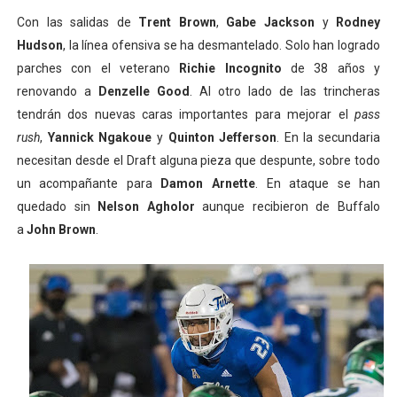
Con las salidas de
Trent Brown
,
Gabe Jackson
y
Rodney
Hudson
, la línea ofensiva se ha desmantelado. Solo han logrado
parches con el veterano
Richie Incognito
de 38 años y
renovando a
Denzelle Good
. Al otro lado de las trincheras
tendrán dos nuevas caras importantes para mejorar el
pass
rush
,
Yannick Ngakoue
y
Quinton Jefferson
. En la secundaria
necesitan desde el Draft alguna pieza que despunte, sobre todo
un acompañante para
Damon Arnette
. En ataque se han
quedado sin
Nelson Agholor
aunque recibieron de Buffalo
a
John Brown
.