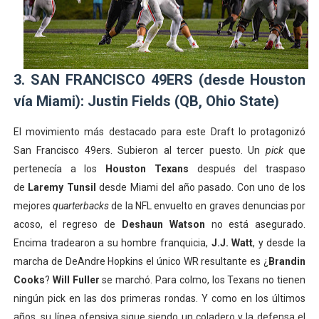
3. SAN FRANCISCO 49ERS (desde Houston
vía Miami): Justin Fields (QB, Ohio State)
El movimiento más destacado para este Draft lo protagonizó
San Francisco 49ers. Subieron al tercer puesto. Un
pick
que
pertenecía a los
Houston Texans
después del traspaso
de
Laremy Tunsil
desde Miami del año pasado. Con uno de los
mejores
quarterbacks
de la NFL envuelto en graves denuncias por
acoso, el regreso de
Deshaun Watson
no está asegurado.
Encima tradearon a su hombre franquicia,
J.J. Watt
, y desde la
marcha de DeAndre Hopkins el único WR resultante es ¿
Brandin
Cooks
?
Will Fuller
se marchó. Para colmo, los Texans no tienen
ningún pick en las dos primeras rondas. Y como en los últimos
años, su línea ofensiva sigue siendo un coladero y la defensa el