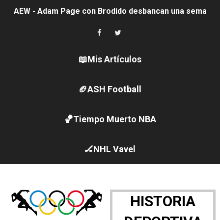
Tour de Francia femenino 2026 - Etapa 5
Women's Pro Baseball League 2026
Campeonato de Europa en aguas abiertas 2026 (París, F
📖Mis Artículos
Campeonato de Europa de pentatlón moderno 2026 (Est
🏈ASH Football
WWE NXT - Myles Borne y Tavion Heights ponen fin al r
🏀Tiempo Muerto NBA
Canadá Open 2026
Mundial de MotoGP 2026 - GP Gran Bretaña
🏒NHL Vavel
Canadian Elite Basketball League
Canadian Football League 2026 - Week 10
HISTORIA
EFA y AFLE 2026 - Regular season