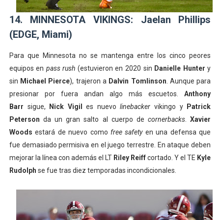
14. MINNESOTA VIKINGS: Jaelan Phillips
(EDGE, Miami)
Para que Minnesota no se mantenga entre los cinco peores
equipos en
pass rush
(estuvieron en 2020 sin
Danielle Hunter
y
sin
Michael Pierce
), trajeron a
Dalvin Tomlinson
. Aunque para
presionar por fuera andan algo más escuetos.
Anthony
Barr
sigue,
Nick Vigil
es nuevo
linebacker
vikingo y
Patrick
Peterson
da un gran salto al cuerpo de
cornerbacks
.
Xavier
Woods
estará de nuevo como
free safety
en una defensa que
fue demasiado permisiva en el juego terrestre. En ataque deben
mejorar la línea con además el LT
Riley Reiff
cortado. Y el TE
Kyle
Rudolph
se fue tras diez temporadas incondicionales.