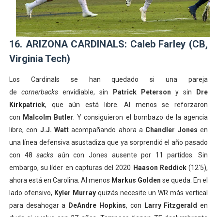
16. ARIZONA CARDINALS: Caleb Farley (CB,
Virginia Tech)
Los Cardinals se han quedado si una pareja
de
cornerbacks
envidiable, sin
Patrick Peterson
y sin
Dre
Kirkpatrick
, que aún está libre. Al menos se reforzaron
con
Malcolm Butler
. Y consiguieron el bombazo de la agencia
libre, con
J.J. Watt
acompañando ahora a
Chandler Jones
en
una línea defensiva asustadiza que ya sorprendió el año pasado
con 48
sacks
aún con Jones ausente por 11 partidos. Sin
embargo, su líder en capturas del 2020
Haason Reddick
(12'5),
ahora está en Carolina. Al menos
Markus Golden
se queda. En el
lado ofensivo,
Kyler Murray
quizás necesite un WR más vertical
para desahogar a
DeAndre Hopkins
, con
Larry Fitzgerald
en