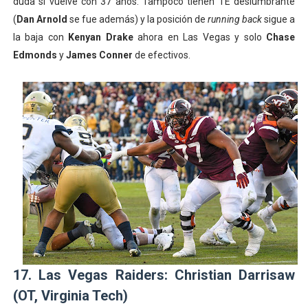
duda si vuelve con 37 años. Tampoco tienen TE deslumbrante
(
Dan Arnold
se fue además) y la posición de
running back
sigue a
la baja con
Kenyan Drake
ahora en Las Vegas y solo
Chase
Edmonds
y
James Conner
de efectivos.
17. Las Vegas Raiders: Christian Darrisaw
(OT, Virginia Tech)