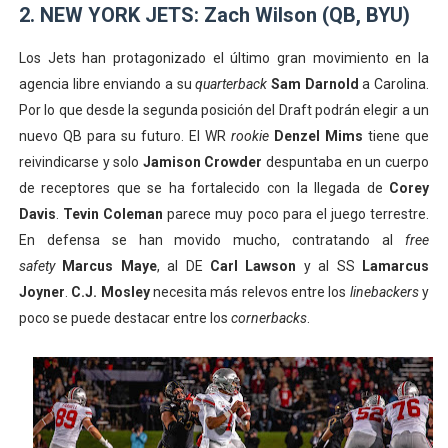
2. NEW YORK JETS: Zach Wilson (QB, BYU)
Los Jets han protagonizado el último gran movimiento en la
agencia libre enviando a su
quarterback
Sam Darnold
a Carolina.
Por lo que desde la segunda posición del Draft podrán elegir a un
nuevo QB para su futuro. El WR
rookie
Denzel Mims
tiene que
reivindicarse y solo
Jamison Crowder
despuntaba en un cuerpo
de receptores que se ha fortalecido con la llegada de
Corey
Davis
.
Tevin Coleman
parece muy poco para el juego terrestre.
En defensa se han movido mucho, contratando al
free
safety
Marcus Maye
, al DE
Carl Lawson
y al SS
Lamarcus
Joyner
.
C.J. Mosley
necesita más relevos entre los
linebackers
y
poco se puede destacar entre los
cornerbacks
.