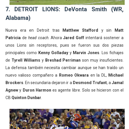
7. DETROIT LIONS: DeVonta Smith (WR,
Alabama)
Nueva era en Detroit tras
Matthew Stafford
y sin
Matt
Patricia
de
head coach
. Ahora
Jared Goff
intentará sostener a
unos Lions sin receptores, pues se fueron sus dos piezas
principales como
Kenny Golladay
y
Marvin Jones
. Los fichajes
de
Tyrell Williams
y
Breshad Perriman
son muy insuficientes.
La defensa también necesita cambiar aunque se han traído un
nuevo valioso compañero a
Romeo Okwara
en la DL,
Michael
Brockers
. En secundaria dejaron ir a
Desmond Trufant
, a
Jamal
Agnew
y
Duron Harmon
es agente libre. Solo se hicieron con el
CB
Quinton Dunbar
.