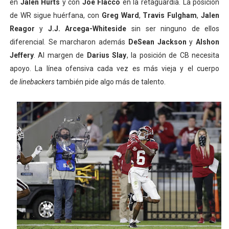
en
Jalen Hurts
y con
Joe Flacco
en la retaguardia. La posición
de WR sigue huérfana, con
Greg Ward
,
Travis Fulgham
,
Jalen
Reagor
y
J.J. Arcega-Whiteside
sin ser ninguno de ellos
diferencial. Se marcharon además
DeSean Jackson
y
Alshon
Jeffery
. Al margen de
Darius Slay
, la posición de CB necesita
apoyo. La línea ofensiva cada vez es más vieja y el cuerpo
de
linebackers
también pide algo más de talento.