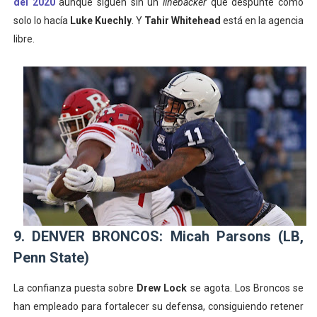
del 2020
aunque siguen sin un
linebacker
que despunte como
solo lo hacía
Luke Kuechly
. Y
Tahir Whitehead
está en la agencia
libre.
9. DENVER BRONCOS: Micah Parsons (LB,
Penn State)
La confianza puesta sobre
Drew Lock
se agota. Los Broncos se
han empleado para fortalecer su defensa, consiguiendo retener