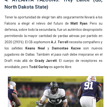
North Dakota State)
Tener la oportunidad de elegir tan alto seguramente llevará a los
Falcons a elegir el relevo del futuro de
Matt Ryan
. Pero su
defensa, sobre todo la secundaria, fue un auténtico despropósito
permitiendo la mayor cantidad de yardas aéreas por partido en
2020 (293'6). El CB
sophomore
A.J. Terrell
necesita compañero y
los
safeties
Keanu Neal
y
Damontae Kazee
son nuevos
jugadores de Dallas. También el
pass rush
debe mejorarse en el
Draft más allá de
Grady Jarrett
. El cuerpo de receptores es
envidiable, pero
Todd Gurley
es agente libre.