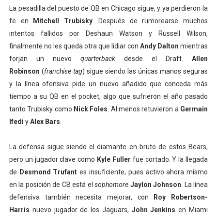
La pesadilla del puesto de QB en Chicago sigue, y ya perdieron la
fe en
Mitchell Trubisky
. Después de rumorearse muchos
intentos fallidos por Deshaun Watson y Russell Wilson,
finalmente no les queda otra que lidiar con
Andy Dalton
mientras
forjan un nuevo
quarterback
desde el Draft.
Allen
Robinson
(
franchise tag
) sigue siendo las únicas manos seguras
y la línea ofensiva pide un nuevo añadido que conceda más
tiempo a su QB en el pocket, algo que sufrieron el año pasado
tanto Trubisky como
Nick Foles
. Al menos retuvieron a
Germain
Ifedi
y
Alex Bars
.
La defensa sigue siendo el diamante en bruto de estos Bears,
pero un jugador clave como
Kyle Fuller
fue cortado. Y la llegada
de
Desmond Trufant
es insuficiente, pues activo ahora mismo
en la posición de CB está el
sophomore
Jaylon Johnson
. La línea
defensiva también necesita mejorar, con
Roy Robertson-
Harris
nuevo jugador de los Jaguars,
John Jenkins
en Miami