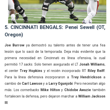
5. CINCINNATI BENGALS: Penei Sewell (OT,
Oregon)
Joe Burrow
ya demostró su talento antes de tener una fea
lesión que lo sacó de la temporada. Deja más evidente que la
primera necesidad en Cincinnati es línea ofensiva, la cual
permitió 17
sacks
. Solo tienen asegurado el LT
Jonah Williams
,
el
center
Trey Hopkins
y el recién incorporado RT
Riley Reiff
.
Para la línea defensiva incorporaron a
Trey Hendrickson
a
cambio de
Carl Lawson
y a
Larry Ogunjobi
. Pero necesitan algo
más. Los
cornerbacks
Mike Hilton
y
Chidobe Awuzie
también
fortalecen la defensa, pero dejaron marchar a
William Jackson
III
.