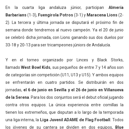
En la cuarta liga andaluza júnior, participan
Almería
Barbarians
(1-3),
Fuengirola Potros
(3-1) y
Maracena Lions
(2-
2). La tercera y última jornada se disputará el próximo fin de
semana donde tendremos al nuevo campeón. Ya el 20 de junio
se celebró dicha jornada, con Lions ganando sus dos duelos por
33-18 y 20-13 para ser tricampeones júniors de Andalucía.
Y en el torneo organizado por Linces y Black Storks,
llamado
West Bowl Kids
, sus pequeños de entre 7 y 14 años son
de categorías sin competición (U11, U13 y U15). Y ambos equipos
se enfrentarán en cuatro partidos. Se distribuirán en dos
jornadas,
el 6 de junio en Sevilla y el 26 de junio en Villanueva
de la Serena
. Para los dos conjuntos será el debut oficial jugando
contra otros equipos. La única experiencia entre comillas la
tienen los extremeños, que disputan a lo largo de la temporada
una liga interna, la
Liga Juvenil ADAME de Flag Football
. Todos
los jóvenes de su cantera se dividen en dos equipos,
Blue