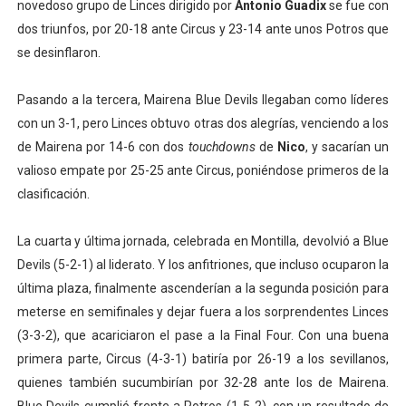
novedoso grupo de Linces dirigido por
Antonio Guadix
se fue con
dos triunfos, por 20-18 ante Circus y 23-14 ante unos Potros que
se desinflaron.
Pasando a la tercera, Mairena Blue Devils llegaban como líderes
con un 3-1, pero Linces obtuvo otras dos alegrías, venciendo a los
de Mairena por 14-6 con dos
touchdowns
de
Nico
, y sacarían un
valioso empate por 25-25 ante Circus, poniéndose primeros de la
clasificación.
La cuarta y última jornada, celebrada en Montilla, devolvió a Blue
Devils (5-2-1) al liderato. Y los anfitriones, que incluso ocuparon la
última plaza, finalmente ascenderían a la segunda posición para
meterse en semifinales y dejar fuera a los sorprendentes Linces
(3-3-2), que acariciaron el pase a la Final Four. Con una buena
primera parte, Circus (4-3-1) batiría por 26-19 a los sevillanos,
quienes también sucumbirían por 32-28 ante los de Mairena.