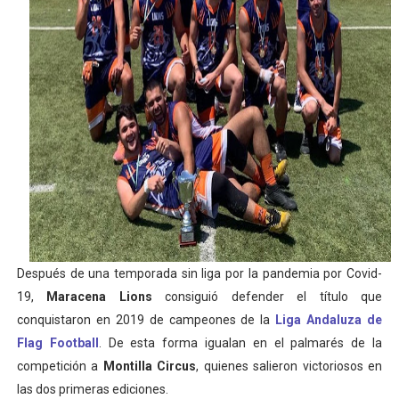
Athletes Unlimited Softball League 2026 - Las Utah Ta
Mundial de piragüismo slalom 2026 (Oklahoma City, Es
Tour de Francia masculino 2026 - Tadej Pogacar entra 
Mundial de Fórmula 1 2026 - Lando Norris consigue en 
Campeonato de Europa de high diving 2026 (París, Fran
Después de una temporada sin liga por la pandemia por Covid-
19,
Maracena Lions
consiguió defender el título que
conquistaron en 2019 de campeones de la
Liga Andaluza de
Flag Football
. De esta forma igualan en el palmarés de la
competición a
Montilla Circus
, quienes salieron victoriosos en
las dos primeras ediciones.