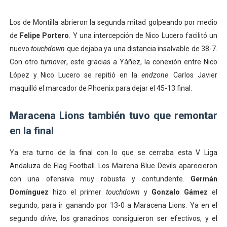
Los de Montilla abrieron la segunda mitad golpeando por medio
de
Felipe Portero
. Y una intercepción de Nico Lucero facilitó un
nuevo
touchdown
que dejaba ya una distancia insalvable de 38-7.
Con otro
turnover
, este gracias a Yáñez, la conexión entre Nico
López y Nico Lucero se repitió en la
endzone
. Carlos Javier
maquilló el marcador de Phoenix para dejar el 45-13 final.
Maracena Lions también tuvo que remontar
en la final
Ya era turno de la final con lo que se cerraba esta V Liga
Andaluza de Flag Football. Los Mairena Blue Devils aparecieron
con una ofensiva muy robusta y contundente.
Germán
Domínguez
hizo el primer
touchdown
y
Gonzalo Gámez
el
segundo, para ir ganando por 13-0 a Maracena Lions. Ya en el
segundo
drive
, los granadinos consiguieron ser efectivos, y el