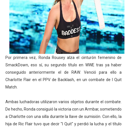
Copa del Mundo femenina 2026 - Estados Unidos campe
Campeonato de Europa de saltos 2026 (París, Francia) 
Campeonato de Europa de natación artística 2026 (París,
AEW - Adam Page con Brodido desbancan una semana d
Por primera vez, Ronda Rousey alza el cinturón femenino de
Tour de Francia femenino 2026 - Etapa 5
SmackDown, eso sí, su segundo título en WWE tras ya haber
conseguido anteriormente el de RAW. Venció para ello a
Charlotte Flair en el PPV de Backlash, en un combate de I Quit
Match.
Ambas luchadoras utilizaron varios objetos durante el combate.
De hecho, Ronda consiguió la victoria con un Armbar, sometiendo
a Charlotte con una silla durante la llave de sumisión. Con ello, la
hija de Ric Flair tuvo que decir "I Quit" y perdió la lucha y el título