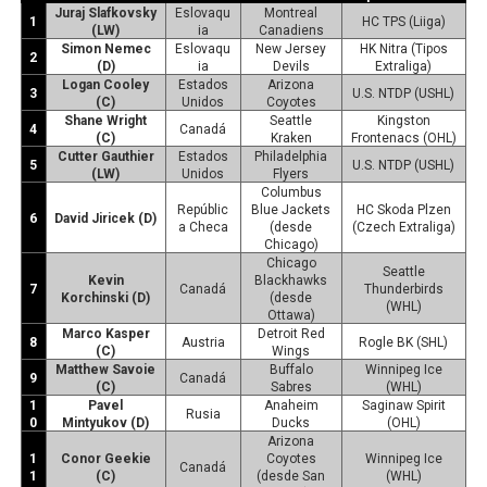
Juraj Slafkovsky
Eslovaqu
Montreal
1
HC TPS (Liiga)
(LW)
ia
Canadiens
Simon Nemec
Eslovaqu
New Jersey
HK Nitra (Tipos
2
(D)
ia
Devils
Extraliga)
Logan Cooley
Estados
Arizona
3
U.S. NTDP (USHL)
(C)
Unidos
Coyotes
Shane Wright
Seattle
Kingston
4
Canadá
(C)
Kraken
Frontenacs (OHL)
Cutter Gauthier
Estados
Philadelphia
5
U.S. NTDP (USHL)
(LW)
Unidos
Flyers
Columbus
Repúblic
Blue Jackets
HC Skoda Plzen
6
David Jiricek (D)
a Checa
(desde
(Czech Extraliga)
Chicago)
Chicago
Seattle
Kevin
Blackhawks
7
Canadá
Thunderbirds
Korchinski (D)
(desde
(WHL)
Ottawa)
Marco Kasper
Detroit Red
8
Austria
Rogle BK (SHL)
(C)
Wings
Matthew Savoie
Buffalo
Winnipeg Ice
9
Canadá
(C)
Sabres
(WHL)
1
Pavel
Anaheim
Saginaw Spirit
Rusia
0
Mintyukov (D)
Ducks
(OHL)
Arizona
1
Conor Geekie
Coyotes
Winnipeg Ice
Canadá
1
(C)
(desde San
(WHL)