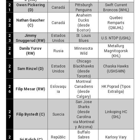
2
Owen Pickering
Pittsburgh
Swift Current
Canadá
1
(D)
Penguins
Broncos (WHL)
Anaheim
Quebec
2
Nathan Gaucher
Ducks
Canadá
Remparts
2
(C)
(desde
(QMJHL)
Boston)
2
Jimmy
Estados
St. Louis
U.S. NTDP (USHL)
3
Snuggerud (RW)
Unidos
Blues
Metallurg
2
Danila Yurov
Minnesota
Rusia
Magnitogorsk
4
(RW)
Wild
(KHL)
Chicago
2
Estados
Blackhawks
Chaska Hawks
Sam Rinzel (D)
5
Unidos
(desde
(USHS-MN)
Toronto)
Montreal
2
Eslovaqu
Canadiens
HK Poprad (Tipos
Filip Mesar (RW)
6
ia
(desde
Extraliga)
Calgary)
San Jose
Sharks
2
(desde
Linkoping HC
Filip Bystedt (C)
Suecia
7
Carolina
(SHL)
via Montreal
y Arizona)
Buffalo
2
Repúblic
Sabres
Karlovy Vary
Jiri Kulich (C)