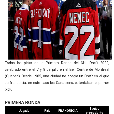
Athletes Unlimited Softball League 2026 - Las Utah Ta
Mundial de piragüismo slalom 2026 (Oklahoma City, Es
Tour de Francia masculino 2026 - Tadej Pogacar entra 
Mundial de Fórmula 1 2026 - Lando Norris consigue en 
Campeonato de Europa de high diving 2026 (París, Fran
Todas los picks de la Primera Ronda del NHL Draft 2022,
celebrado entre el 7 y 8 de julio en el Bell Centre de Montreal
(Quebec). Desde 1985, una ciudad no acogía un Draft en el que
su franquicia, en este caso los Canadiens, ostentaban el primer
pick.
PRIMERA RONDA
Equipo
Jugador
País
FRANQUICIA
procedente