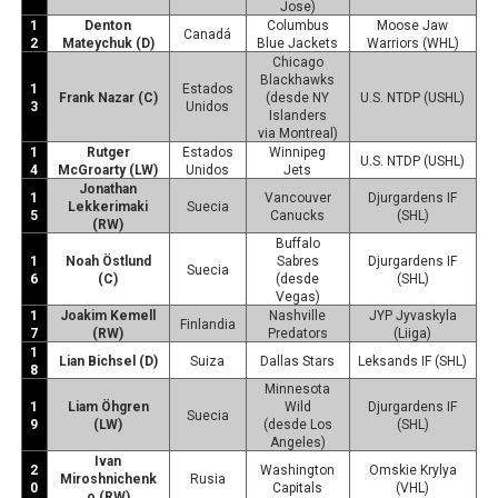
Jose)
1
Denton
Columbus
Moose Jaw
Canadá
2
Mateychuk (D)
Blue Jackets
Warriors (WHL)
Chicago
Blackhawks
1
Estados
Frank Nazar (C)
(desde NY
U.S. NTDP (USHL)
3
Unidos
Islanders
via Montreal)
1
Rutger
Estados
Winnipeg
U.S. NTDP (USHL)
4
McGroarty (LW)
Unidos
Jets
Jonathan
1
Vancouver
Djurgardens IF
Lekkerimaki
Suecia
5
Canucks
(SHL)
(RW)
Buffalo
1
Noah Östlund
Sabres
Djurgardens IF
Suecia
6
(C)
(desde
(SHL)
Vegas)
1
Joakim Kemell
Nashville
JYP Jyvaskyla
Finlandia
7
(RW)
Predators
(Liiga)
1
Lian Bichsel (D)
Suiza
Dallas Stars
Leksands IF (SHL)
8
Minnesota
1
Liam Öhgren
Wild
Djurgardens IF
Suecia
9
(LW)
(desde Los
(SHL)
Angeles)
Ivan
2
Washington
Omskie Krylya
Miroshnichenk
Rusia
0
Capitals
(VHL)
o (RW)