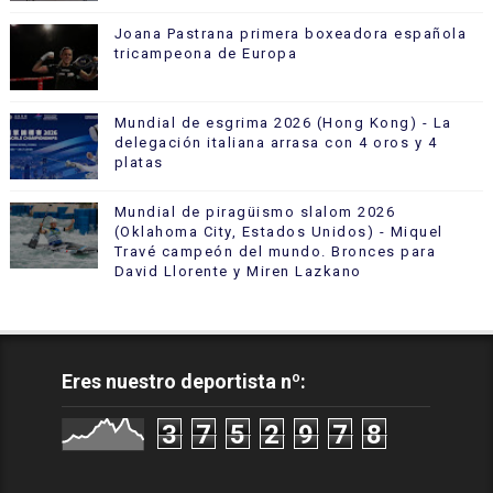
Joana Pastrana primera boxeadora española
tricampeona de Europa
Mundial de esgrima 2026 (Hong Kong) - La
delegación italiana arrasa con 4 oros y 4
platas
Mundial de piragüismo slalom 2026
(Oklahoma City, Estados Unidos) - Miquel
Travé campeón del mundo. Bronces para
David Llorente y Miren Lazkano
Eres nuestro deportista nº:
3
7
5
2
9
7
8