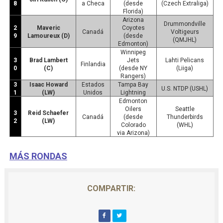
8
a Checa
(desde
(Czech Extraliga)
Florida)
Arizona
Drummondville
2
Maveric
Coyotes
Canadá
Voltigeurs
9
Lamoureux (D)
(desde
(QMJHL)
Edmonton)
Winnipeg
3
Brad Lambert
Jets
Lahti Pelicans
Finlandia
0
(C)
(desde NY
(Liiga)
Rangers)
3
Isaac Howard
Estados
Tampa Bay
U.S. NTDP (USHL)
1
(LW)
Unidos
Lightning
Edmonton
Oilers
Seattle
3
Reid Schaefer
Canadá
(desde
Thunderbirds
2
(LW)
Colorado
(WHL)
via Arizona)
MÁS RONDAS
COMPARTIR: