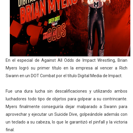
Athletes Unlimited Softball League 2026 - Las Utah Ta
Mundial de piragüismo slalom 2026 (Oklahoma City, Es
Tour de Francia masculino 2026 - Tadej Pogacar entra 
Mundial de Fórmula 1 2026 - Lando Norris consigue en 
En el especial de Against All Odds de Impact Wrestling, Brian
Campeonato de Europa de saltos 2026 (París, Francia) 
Myers logró su primer título en la empresa al vencer a Rich
Swann en un DOT Combat por el título Digital Media de Impact.
Fue una dura lucha sin descalificaciones y utilizando ambos
luchadores todo tipo de objetos para golpear a su contrincante.
Myers finalmente conseguiría dejar malparado a Swann para
aprovechar y ejecutar un Suicide Dive, golpeándole además con
un teclado a su cabeza, lo que le garantizó el pinfall y la victoria
final.