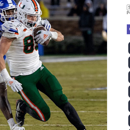
vion Heights ponen fin al reinado por parejas de The Vani
P
2026 - Week 10
 season
ra Chelsea Green, Chad Gable y Baron Corbin en SummerSl
TB 2026 (Monteceneri, Suiza) - Charlie Aldridge y Sina Fr
emo 2026 (Varese, Italia) - Rumanía, Alemania y Gran Breta
ino 2026 (Tokio, Japón) - Estados Unidos invencibles, ya 
último Impact! con Jason Hotch como nuevo TNA Internati
ong Kong) - La delegación italiana arrasa con 4 oros y 4 pl
va monarca Intercontinental, su primer título individual en