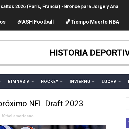
ltos 2026 (París, Francia) - Bronce para Jorge y Ana Carv
2026 - Etapa 6
los
🏈ASH Football
🏀Tiempo Muerto NBA
gue 2026
pentatlón moderno 2026 (Estambul, Turquía)
HISTORIA DEPORTI
tación artística 2026 (París, Francia) - España domina junto
ido desbancan una semana después a The Demand por trío
GIMNASIA
HOCKEY
INVIERNO
LUCHA
 GP Gran Bretaña
 próximo NFL Draft 2023
League 2026 - Playoffs
fútbol americano
igh diving 2026 (París, Francia)