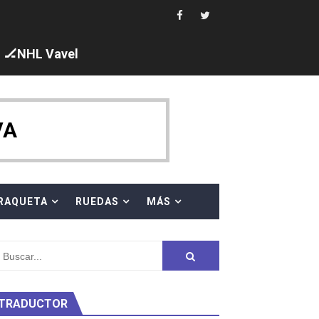
ajal en plataforma. 5 orazos para Chiara Pellacani, doblet
🏒NHL Vavel
VA
 al equipo neutral ruso, llevándose 8 medallas, seis para I
s en el Grand Slam Mexico
RAQUETA
RUEDAS
MÁS
TRADUCTOR