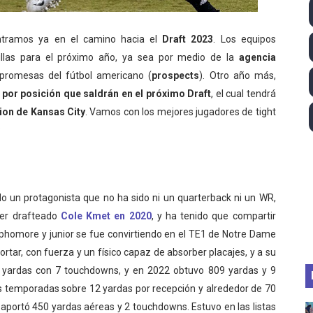
ll League 2026 - Las Utah Talons son bicampeonas de la AU
ntramos ya en el camino hacia el
Draft 2023
. Los equipos
lom 2026 (Oklahoma City, Estados Unidos) - Miquel Travé 
llas para el próximo año, ya sea por medio de la
agencia
 promesas del fútbol americano (
prospects
). Otro año más,
 2026 - Tadej Pogacar entra en el selecto grupo de los pe
por posición que saldrán en el próximo Draft
, el cual tendrá
ation de Kansas City
 - Lando Norris consigue en Hungría su primera victoria d
.
Vamos con los mejores jugadores de tight
:
guas abiertas 2026 (París, Francia) - Wellbrock y Taddeucc
ido un protagonista que no ha sido ni un quarterback ni un WR,
 ser drafteado
Cole Kmet en 2020
, y ha tenido que compartir
phomore y junior se fue convirtiendo en el TE1 de Notre Dame
ortar, con fuerza y un físico capaz de absorber placajes, y a su
0 yardas con 7 touchdowns, y en 2022 obtuvo 809 yardas y 9
s temporadas sobre 12 yardas por recepción y alrededor de 70
 aportó 450 yardas aéreas y 2 touchdowns. Estuvo en las listas