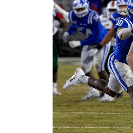
WWE NXT - Myles Borne y Ta
Canadian Football League 
EFA y AFLE 2026 - Regular
Grandes éxitos por fin pa
Campeonato de Europa de M
Campeonato de Europa de r
Mundial de lacrosse femen
Máxima celebración en el 
Mundial de esgrima 2026 (H
Raquel Rodriguez es la nue