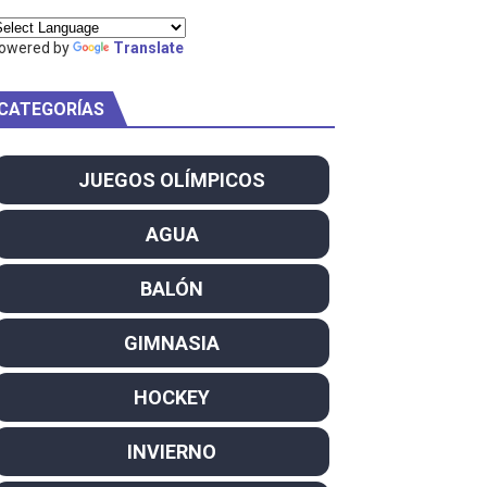
ty Project
owered by
Translate
CATEGORÍAS
am
JUEGOS OLÍMPICOS
ei dominan el Europeo
AGUA
ña se reparten el botín y Caetano Horta y Rodrigo Conde f
BALÓN
son decacampeonas y quinto oro consecutivo
GIMNASIA
onal Champion
HOCKEY
atas
INVIERNO
 WWE