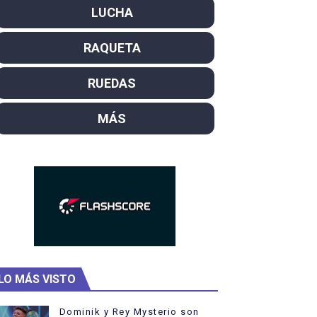
LUCHA
SL
RAQUETA
campeón del mundo. Bronces para David Llorente y Miren La
ntacampeones, los más laureados
RUEDAS
el año como campeón
MÁS
i los protagonistas. Ángela Martínez fue 5ª en 10km
LO MÁS VISTO
Dominik y Rey Mysterio son