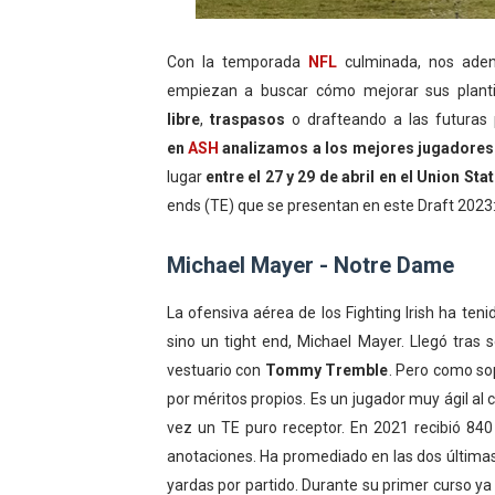
Athletes Unlimited Softba
Con la temporada
NFL
culminada, nos ade
Mundial de piragüismo sla
empiezan a buscar cómo mejorar sus planti
libre
,
traspasos
o drafteando a las futuras
Tour de Francia masculino
en
ASH
analizamos a los mejores jugadores 
lugar
entre el 27 y 29 de abril en el Union St
Mundial de Fórmula 1 2026
ends (TE) que se presentan en este Draft 2023
Campeonato de Europa en a
Michael Mayer - Notre Dame
La ofensiva aérea de los Fighting Irish ha ten
sino un tight end, Michael Mayer. Llegó tras
vestuario con
Tommy Tremble
. Pero como so
por méritos propios. Es un jugador muy ágil al c
vez un TE puro receptor. En 2021 recibió 84
anotaciones. Ha promediado en las dos última
yardas por partido. Durante su primer curso ya