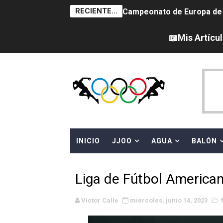
RECIENTE...
Campeonato de Europa de 
Campeonato de Europa de na
📖Mis Artícu
AEW - Adam Page con Brod
Canadá Open 2026
Mundial de MotoGP 2026 -
Canadian Elite Basketball 
INICIO
JJOO
AGUA
BALÓN
Campeonato de Europa de h
WWE NXT - Myles Borne y Ta
Liga de Fútbol American
Canadian Football League 
Víctor Calle
miércoles, junio 14, 2023
EFA y AFLE 2026 - Regular