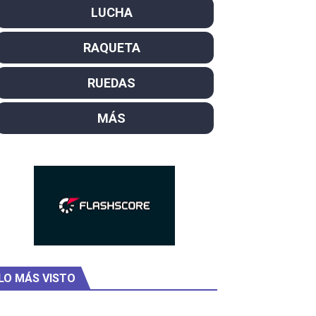
LUCHA
el año como campeón
RAQUETA
ajal en plataforma. 5 orazos para Chiara Pellacani, doblet
RUEDAS
MÁS
ck y Taddeucci. Ángela Martínez 5ª en 10km
LO MÁS VISTO