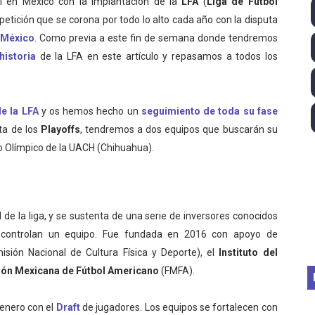
al en México con la implantación de la
LFA
(
Liga de Fútbol
 - Lando Norris consigue en Hungría su primera victoria d
petición que se corona por todo lo alto cada año con la disputa
 México
. Como previa a este fin de semana donde tendremos
ltos 2026 (París, Francia) - Bronce para Jorge y Ana Carv
historia
de la LFA en este artículo y repasamos a todos los
2026 - Etapa 6
de la LFA
y os hemos hecho un
seguimiento de toda su fase
gue 2026
uta de los
Playoffs
, tendremos a dos equipos que buscarán su
guas abiertas 2026 (París, Francia) - Dobletes de Wellbro
io Olímpico de la UACH (Chihuahua).
 de la liga, y se sustenta de una serie de inversores conocidos
o controlan un equipo. Fue fundada en 2016 con apoyo de
sión Nacional de Cultura Física y Deporte), el
Instituto del
ón Mexicana de Fútbol Americano
(FMFA).
enero con el
Draft
de jugadores. Los equipos se fortalecen con