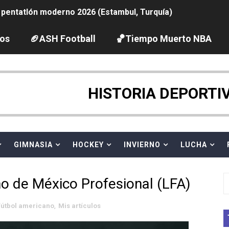
pentatlón moderno 2026 (Estambul, Turquía)
tación artística 2026 (París, Francia) - España domina junto
los
🏈ASH Football
🏀Tiempo Muerto NBA
ido desbancan una semana después a The Demand por trío
HISTORIA DEPORTI
 GP Gran Bretaña
League 2026 - Playoffs
GIMNASIA
HOCKEY
INVIERNO
LUCHA
igh diving 2026 (París, Francia)
vion Heights ponen fin al reinado por parejas de The Vani
o de México Profesional (LFA)
2026 - Week 10
fútbol americano
,
Mis artículos
 season