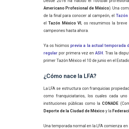
Desde 2016 ha nacido el football profesion
Mundial de Fórmula 1 2026
Americano Profesional de México
). Una com
de la final para conocer al campeón, el
Tazón
Campeonato de Europa de sa
el
Tazón México VI
, os resumimos la breve
campeones hasta ahora.
Tour de Francia femenino 
Ya os hicimos
previa a la actual temporada 
Women's Pro Baseball Lea
regular
por primera vez en
ASH
. Tras la disp
Campeonato de Europa en a
primer Tazón México el 10 de junio en el Estad
¿Cómo nace la LFA?
La LFA se estructura con franquicias propiedad
como franquiciatarios, los cuales cada un
instituciones públicas como la
CONADE
(Comi
Deporte de la Ciudad de México
y la
Federaci
Una temporada normal en la LFA comienza en 