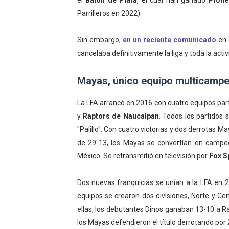
el
Balón de Plata
, el cual han ganado
Pione
Parrilleros en 2022).
Sin embargo,
en un reciente comunicado
en 
cancelaba definitivamente la liga y toda la act
Mayas, único equipo multicamp
La LFA arrancó en 2016 con cuatro equipos par
y
Raptors de Naucalpan
. Todos los partidos
"Palillo". Con cuatro victorias y dos derrotas M
de 29-13, los Mayas se convertían en campe
México. Se retransmitió en televisión por
Fox S
Dos nuevas franquicias se unían a la LFA en 
equipos se crearon dos divisiones, Norte y Ce
ellas, los debutantes Dinos ganaban 13-10 a R
los Mayas defendieron el título derrotando por 