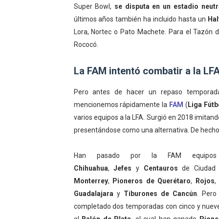
Super Bowl,
se disputa en un estadio neutr
últimos años también ha incluido hasta un
Hal
Lora, Nortec o Pato Machete. Para el Tazón 
Rococó.
La FAM intentó combatir a la LF
Pero antes de hacer un repaso temporada
mencionemos rápidamente la
FAM
(
Liga Fút
varios equipos a la LFA. Surgió en 2018 imitan
presentándose como una alternativa. De hecho f
Han pasado por la FAM equip
Chihuahua
,
Jefes
y
Centauros
de Ciudad 
Monterrey
,
Pioneros de Querétaro
,
Rojos
Guadalajara
y
Tiburones de Cancún
. Pero
completado dos temporadas con cinco y nueve 