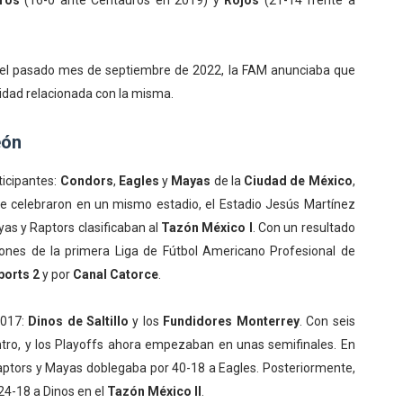
ros
(16-0 ante Centauros en 2019) y
Rojos
(21-14 frente a
el pasado mes de septiembre de 2022, la FAM anunciaba que
ividad relacionada con la misma.
eón
ticipantes:
Condors
,
Eagles
y
Mayas
de la
Ciudad de México
,
 se celebraron en un mismo estadio, el Estadio Jesús Martínez
ayas y Raptors clasificaban al
Tazón México I
. Con un resultado
ones de la primera Liga de Fútbol Americano Profesional de
ports 2
y por
Canal Catorce
.
2017:
Dinos de Saltillo
y los
Fundidores Monterrey
. Con seis
ntro, y los Playoffs ahora empezaban en unas semifinales. En
aptors y Mayas doblegaba por 40-18 a Eagles. Posteriormente,
24-18 a Dinos en el
Tazón México II
.