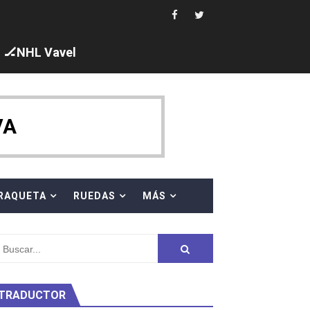
 al equipo neutral ruso, llevándose 8 medallas, seis para I
🏒NHL Vavel
s en el Grand Slam Mexico
VA
RAQUETA
RUEDAS
MÁS
ty Project
TRADUCTOR