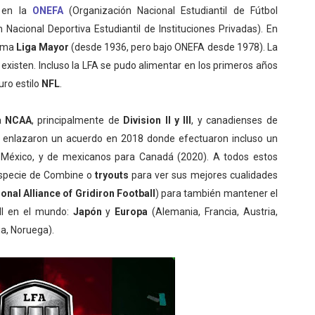
s en la
ONEFA
(Organización Nacional Estudiantil de Fútbol
Nacional Deportiva Estudiantil de Instituciones Privadas). En
sima
Liga Mayor
(desde 1936, pero bajo ONEFA desde 1978). La
 existen. Incluso la LFA se pudo alimentar en los primeros años
uro estilo
NFL
.
a
NCAA
, principalmente de
Division II y III
, y canadienses de
enlazaron un acuerdo en 2018 donde efectuaron incluso un
n México, y de mexicanos para Canadá (2020). A todos estos
especie de Combine o
tryouts
para ver sus mejores cualidades
ional Alliance of Gridiron Football
) para también mantener el
ll en el mundo:
Japón
y
Europa
(Alemania, Francia, Austria,
ia, Noruega).