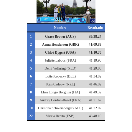
Nombre
Resultado
1
Grace Brown (AUS)
39:38.24
2
Anna Henderson (GBR)
41:09.83
3
Chloé Dygert (USA)
41:10.70
4
Juliette Labous (FRA)
41:19.90
5
Demi Vollering (NED)
41:29.80
6
Lotte Kopecky (BEL)
41:34.82
7
Kim Cadzow (NZL)
41:46.02
8
Elisa Longo Borghini (ITA)
41:49.32
9
Audrey Cordon-Ragot (FRA)
41:51.67
10
Christina Schweinberger (AUT)
41:52.02
22
Mireia Benito (ESP)
43:48.10