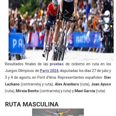
Women's Pro Baseball League 2026
Campeonato de Europa en aguas abiertas 2026 (París, F
Campeonato de Europa de pentatlón moderno 2026 (Est
WWE NXT - Myles Borne y Tavion Heights ponen fin al r
Canadá Open 2026
Mundial de MotoGP 2026 - GP Gran Bretaña
Resultados finales de las
pruebas
de ciclismo en ruta en los
Juegos Olímpicos de
París 2024
, disputadas los días 27 de julio y
3 y 4 de agosto, en
Pont d'Iéna
. Representantes españoles:
Oier
Lazkano
(contrarreloj y ruta),
Alex Aranburu
(ruta),
Juan Ayuso
(ruta),
Mireia Benito
(contrarreloj y ruta) y
Mavi García
(ruta).
RUTA MASCULINA