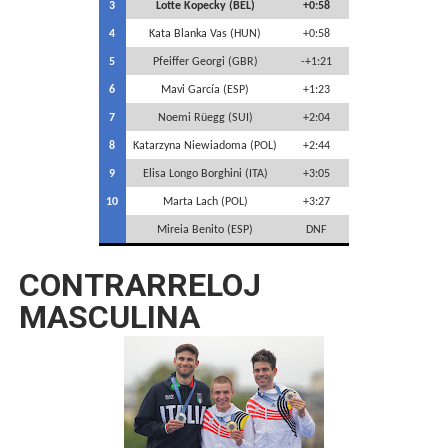
3
Lotte Kopecky (BEL)
+0:58
4
Kata Blanka Vas (HUN)
+0:58
5
Pfeiffer Georgi (GBR)
-+1:21
6
Mavi García (ESP)
+1:23
7
Noemi Rüegg (SUI)
+2:04
8
Katarzyna Niewiadoma (POL)
+2:44
9
Elisa Longo Borghini (ITA)
+3:05
10
Marta Lach (POL)
+3:27
Mireia Benito (ESP)
DNF
CONTRARRELOJ
MASCULINA