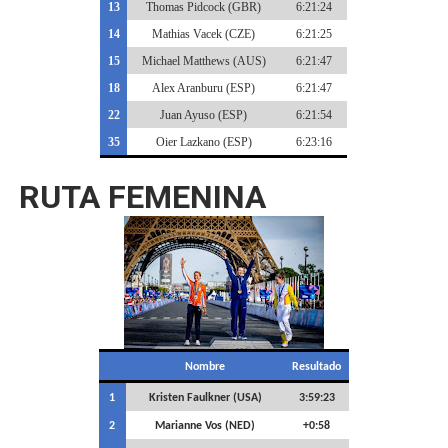
13
Thomas Pidcock (GBR)
6:21:24
14
Mathias Vacek (CZE)
6:21:25
15
Michael Matthews (AUS)
6:21:47
18
Alex Aranburu (ESP)
6:21:47
22
Juan Ayuso (ESP)
6:21:54
35
Oier Lazkano (ESP)
6:23:16
RUTA FEMENINA
Nombre
Resultado
1
Kristen Faulkner (USA)
3:59:23
2
Marianne Vos (NED)
+0:58