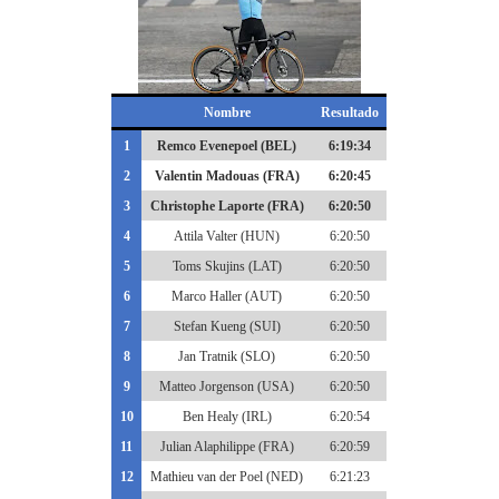
Nombre
Resultado
1
Remco Evenepoel (BEL)
6:19:34
2
Valentin Madouas (FRA)
6:20:45
3
Christophe Laporte (FRA)
6:20:50
4
Attila Valter (HUN)
6:20:50
5
Toms Skujins (LAT)
6:20:50
6
Marco Haller (AUT)
6:20:50
7
Stefan Kueng (SUI)
6:20:50
8
Jan Tratnik (SLO)
6:20:50
9
Matteo Jorgenson (USA)
6:20:50
10
Ben Healy (IRL)
6:20:54
11
Julian Alaphilippe (FRA)
6:20:59
12
Mathieu van der Poel (NED)
6:21:23