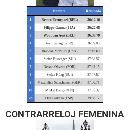
Nombre
Resultado
1
Remco Evenepoel (BEL)
36:12.16
2
Filippo Ganna (ITA)
36:27.08
3
Wout van Aert (BEL)
36:37.79
4
Josh Tarling (GBR)
36:39.95
5
Brandon McNulty (USA)
37:16.60
6
Stefan Bissegger (SUI)
37:38.57
7
Nelson Oliveira (POR)
37:43.15
8
Stefan Küng (SUI)
37:47.67
9
Maximilian Schachmann (GER)
37.50.71
10
Mikkel Bjerg (DEN)
37:55.32
26
Oier Lazkano (ESP)
39:38.12
CONTRARRELOJ FEMENINA