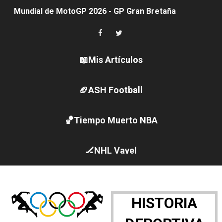
Mundial de MotoGP 2026 - GP Gran Bretaña
Canadian Elite Basketball League
Canadian Football League 2026 - Week 10
📖Mis Artículos
EFA y AFLE 2026 - Regular season
🏈ASH Football
Grandes éxitos por fin para Chelsea Green, Chad Gabl
Campeonato de Europa de MTB 2026 (Monteceneri, Suiza)
🏀Tiempo Muerto NBA
Campeonato de Europa de remo 2026 (Varese, Italia) - 
🏒NHL Vavel
Mundial de lacrosse femenino 2026 (Tokio, Japón) - Es
Máxima celebración en el último Impact! con Jason Ho
HISTORIA
Mundial de esgrima 2026 (Hong Kong) - La delegación ita