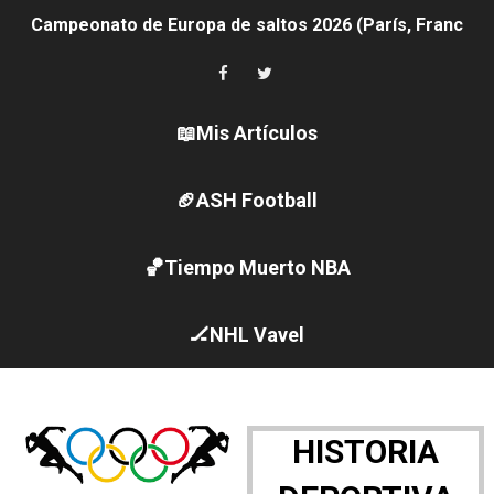
Campeonato de Europa de saltos 2026 (París, Francia) 
Women's Pro Baseball League 2026
Campeonato de Europa de pentatlón moderno 2026 (Est
📖Mis Artículos
Campeonato de Europa de natación artística 2026 (París,
🏈ASH Football
AEW - Adam Page con Brodido desbancan una semana d
🏀Tiempo Muerto NBA
Canadá Open 2026
Mundial de MotoGP 2026 - GP Gran Bretaña
🏒NHL Vavel
Canadian Elite Basketball League 2026 - Playoffs
WWE NXT - Myles Borne y Tavion Heights ponen fin al r
HISTORIA
Canadian Football League 2026 - Week 10