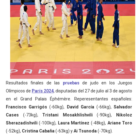
Tour de Francia masculino 2026 - Tadej Pogacar entra 
Mundial de Fórmula 1 2026 - Lando Norris consigue en 
Campeonato de Europa de high diving 2026 (París, Fran
Tour de Francia femenino 2026 - Etapa 7
Campeonato de Europa en aguas abiertas 2026 (París, F
Resultados finales de las
pruebas
de judo en los Juegos
Olímpicos de
París 2024
, disputadas del 27 de julio al 3 de agosto
en el Grand Palais Éphémère. Reperesentantes españoles:
Francisco Garrigós
(-60kg),
David García
(-66kg),
Salvador
Cases
(-73kg),
Tristani Mosakhlishvili
(-90kg),
Nikoloz
Sherazadishvili
(-100kg),
Laura Martínez
(-48kg),
Ariane Toro
(-52kg),
Cristina Cabaña
(-63kg) y
Ai Tsunoda
(-70kg).