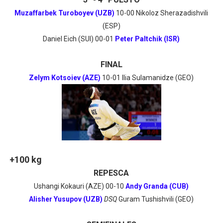
Muzaffarbek Turoboyev (UZB)
10-00 Nikoloz Sherazadishvili
(ESP)
Daniel Eich (SUI) 00-01
Peter Paltchik (ISR)
FINAL
Zelym Kotsoiev (AZE)
10-01 Ilia Sulamanidze (GEO)
+100 kg
REPESCA
Ushangi Kokauri (AZE) 00-10
Andy Granda (CUB)
Alisher Yusupov (UZB)
DSQ
Guram Tushishvili (GEO)