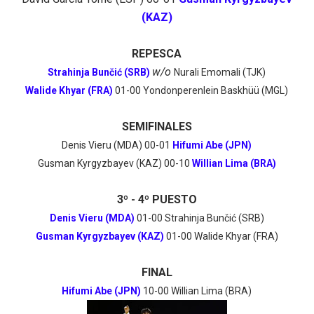
(KAZ)
REPESCA
w/o
Strahinja Bunčić (SRB)
Nurali Emomali (TJK)
Walide Khyar (FRA)
01-00
Yondonperenlein Baskhüü (MGL)
SEMIFINALES
Denis Vieru (MDA) 00-01
Hifumi Abe (JPN)
Gusman Kyrgyzbayev (KAZ) 00-10
Willian Lima (BRA)
3º - 4º PUESTO
Denis Vieru (MDA)
01-00 Strahinja Bunčić (SRB)
Gusman Kyrgyzbayev (KAZ)
01-00 Walide Khyar (FRA)
FINAL
Hifumi Abe (JPN)
10-00 Willian Lima (BRA)