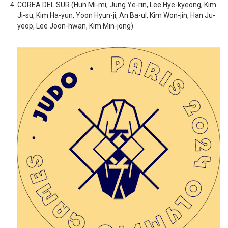
COREA DEL SUR (Huh Mi-mi, Jung Ye-rin, Lee Hye-kyeong, Kim
Ji-su, Kim Ha-yun, Yoon Hyun-ji, An Ba-ul, Kim Won-jin, Han Ju-
yeop, Lee Joon-hwan, Kim Min-jong)