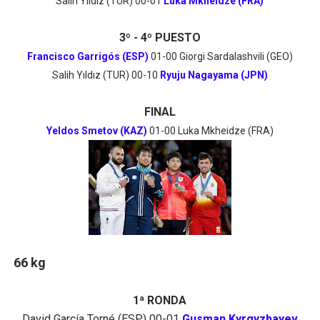
Salih Yıldız (TUR) 00-01
Luka Mkheidze (FRA)
3º - 4º PUESTO
Francisco Garrigós (ESP)
01-00 Giorgi Sardalashvili (GEO)
Salih Yıldız (TUR) 00-10
Ryuju Nagayama (JPN)
FINAL
Yeldos Smetov (KAZ)
01-00 Luka Mkheidze (FRA)
66 kg
1ª RONDA
David García Torné (ESP) 00-01
Gusman Kyrgyzbayev