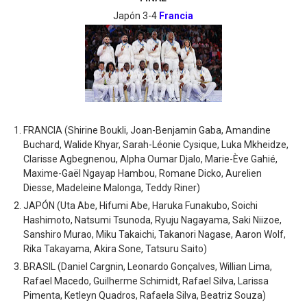
Japón 3-4
Francia
FRANCIA (Shirine Boukli, Joan-Benjamin Gaba, Amandine
Buchard, Walide Khyar, Sarah-Léonie Cysique, Luka Mkheidze,
Clarisse Agbegnenou, Alpha Oumar Djalo, Marie-Ève Gahié,
Maxime-Gaël Ngayap Hambou, Romane Dicko, Aurelien
Diesse, Madeleine Malonga, Teddy Riner)
JAPÓN (Uta Abe, Hifumi Abe, Haruka Funakubo, Soichi
Hashimoto, Natsumi Tsunoda, Ryuju Nagayama, Saki Niizoe,
Sanshiro Murao, Miku Takaichi, Takanori Nagase, Aaron Wolf,
Rika Takayama, Akira Sone, Tatsuru Saito)
BRASIL (Daniel Cargnin, Leonardo Gonçalves, Willian Lima,
Rafael Macedo, Guilherme Schimidt, Rafael Silva, Larissa
Pimenta, Ketleyn Quadros, Rafaela Silva, Beatriz Souza)