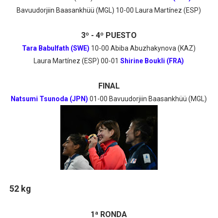
Bavuudorjiin Baasankhüü (MGL) 10-00 Laura Martínez (ESP)
3º - 4º PUESTO
Tara Babulfath (SWE)
10-00 Abiba Abuzhakynova (KAZ)
Laura Martínez (ESP) 00-01
Shirine Boukli (FRA)
FINAL
Natsumi Tsunoda (JPN)
01-00 Bavuudorjiin Baasankhüü (MGL)
52 kg
1ª RONDA