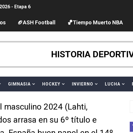
2026 - Etapa 6
gue 2026
los
🏈ASH Football
🏀Tiempo Muerto NBA
guas abiertas 2026 (París, Francia) - Dobletes de Wellbro
pentatlón moderno 2026 (Estambul, Turquía)
HISTORIA DEPORTI
tación artística 2026 (París, Francia) - España domina junto
ido desbancan una semana después a The Demand por trío
GIMNASIA
HOCKEY
INVIERNO
LUCHA
 GP Gran Bretaña
l masculino 2024 (Lahti,
League 2026 - Playoffs
dos arrasa en su 6º título e
igh diving 2026 (París, Francia)
za. España buen papel en el 14º