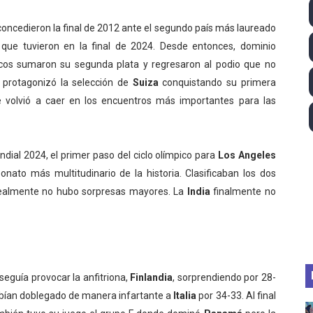
ll League 2026 - Las Utah Talons son bicampeonas de la AU
 concedieron la final de 2012 ante el segundo país más laureado
l que tuvieron en la final de 2024. Desde entonces, dominio
lom 2026 (Oklahoma City, Estados Unidos) - Miquel Travé 
acos sumaron su segunda plata y regresaron al podio que no
 2026 - Tadej Pogacar entra en el selecto grupo de los pe
 protagonizó la selección de
Suiza
conquistando su primera
 volvió a caer en los encuentros más importantes para las
 - Lando Norris consigue en Hungría su primera victoria d
ltos 2026 (París, Francia) - Bronce para Jorge y Ana Carv
dial 2024, el primer paso del ciclo olímpico para
Los Angeles
nato más multitudinario de la historia. Clasificaban los dos
 realmente no hubo sorpresas mayores. La
India
finalmente no
seguía provocar la anfitriona,
Finlandia
, sorprendiendo por 28-
bían doblegado de manera infartante a
Italia
por 34-33. Al final