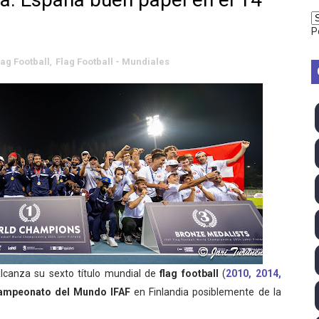
vion Heights ponen fin al reinado por parejas de The Vani
P
2026 - Week 10
lag Football
,
Flag Football - Mundiales
 season
ra Chelsea Green, Chad Gable y Baron Corbin en SummerSl
TB 2026 (Monteceneri, Suiza) - Charlie Aldridge y Sina Fr
emo 2026 (Varese, Italia) - Rumanía, Alemania y Gran Breta
ino 2026 (Tokio, Japón) - Estados Unidos invencibles, ya 
último Impact! con Jason Hotch como nuevo TNA Internati
ong Kong) - La delegación italiana arrasa con 4 oros y 4 pl
lcanza su sexto título mundial de
flag football
(
2010, 2014,
ampeonato del Mundo IFAF
en Finlandia posiblemente de la
va monarca Intercontinental, su primer título individual en
.