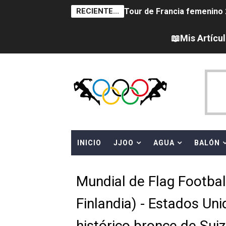
RECIENTE...
Tour de Francia femenino 
Women's Pro Baseball Lea
📖Mis Artícu
Campeonato de Europa en a
Campeonato de Europa de 
Campeonato de Europa de na
AEW - Adam Page con Brod
INICIO
JJOO
AGUA
BALÓN
Canadá Open 2026
Mundial de MotoGP 2026 -
Mundial de Flag Footbal
Canadian Elite Basketball 
Finlandia) - Estados Uni
Campeonato de Europa de h
histórico bronce de Sui