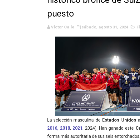
WWE NXT - Myles Borne y Ta
puesto
Canadian Football League 
Víctor Calle
sábado, agosto 31, 2024
F
EFA y AFLE 2026 - Regular
Grandes éxitos por fin pa
Campeonato de Europa de M
Campeonato de Europa de r
Mundial de lacrosse femen
Máxima celebración en el 
Mundial de esgrima 2026 (H
La selección masculina de
Estados Unidos
a
2016, 2018
,
2021
, 2024). Han ganado este
C
Raquel Rodriguez es la nue
forma más autoritaria de sus seis entorchados