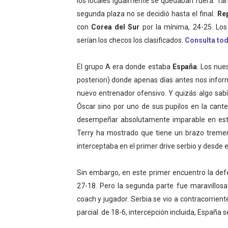
los locales igualmente se quedaban fuera. T
segunda plaza no se decidió hasta el final.
Rep
con
Corea del Sur
por la mínima, 24-25. Los
serían los checos los clasificados.
Consulta tod
El grupo A era donde estaba
España
. Los nu
posteriori) donde apenas días antes nos info
nuevo entrenador ofensivo. Y quizás algo sabí
Óscar sino por uno de sus pupilos en la cant
desempeñar absolutamente imparable en est
Terry ha mostrado que tiene un brazo treme
interceptaba en el primer drive serbio y desde
Sin embargo, en este primer encuentro la def
27-18. Pero la segunda parte fue maravillos
coach y jugador. Serbia se vio a contracorrien
parcial de 18-6, intercepción incluida, España s