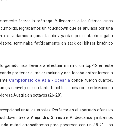
imamente forzar la prórroga. Y llegamos a las últimas cinco
oj cumplido, lográbamos un touchdown que se anulaba por una
ro volveríamos a ganar las diez yardas por contacto ilegal a
dzone, terminaba fatídicamente en sack del blitzer británico
lo ganado, nos llevaría a efectuar mínimo un top-12 en este
eando por tener el mejor ránking y nos tocaba enfrentarnos a
iente
Campeonato de Asia - Oceanía
donde fueron cuartos.
 gran nivel y ser un tanto temibles. Lucharon con México en
oderosa Austria en octavos (26-28).
xcepcional ante los aussies. Perfecto en el apartado ofensivo
ouchdown, tres a
Alejandro Silvestre
. Al descanso ya íbamos
gunda mitad arrancábamos para ponernos con un 38-21. Los