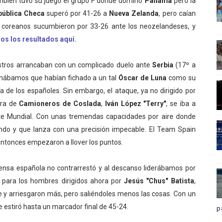
ambién tuvo su juego el grupo F donde dominó
Panamá
pero la
ública Checa
superó por 41-26 a
Nueva Zelanda
, pero caían
 coreanos sucumbieron por 33-26 ante los neozelandeses, y
os los resultados aquí.
estros arrancaban con un complicado duelo ante
Serbia
(17º a
rmábamos que habían fichado a un tal
Óscar de Luna
como su
a de los españoles. Sin embargo, el ataque, ya no dirigido por
era de
Camioneros de Coslada
,
Iván López "Terry"
, se iba a
e Mundial. Con unas tremendas capacidades por aire donde
ndo y que lanza con una precisión impecable. El Team Spain
 entonces empezaron a llover los puntos.
ensa española no contrarrestó y al descanso liderábamos por
a para los hombres dirigidos ahora por
Jesús "Chus" Batista
,
te y arriesgaron más, pero saliéndoles menos las cosas. Con un
e estiró hasta un marcador final de 45-24.
p