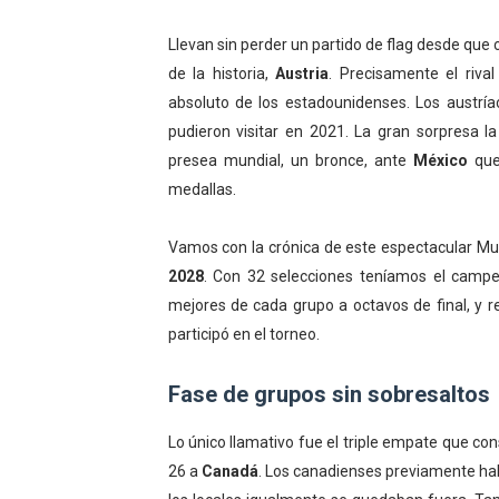
Athletes Unlimited Softba
Llevan sin perder un partido de flag desde que
de la historia,
Austria
. Precisamente el riva
Mundial de piragüismo sla
absoluto de los estadounidenses. Los austrí
Tour de Francia masculino
pudieron visitar en 2021. La gran sorpresa la
presea mundial, un bronce, ante
México
que
Mundial de Fórmula 1 2026
medallas.
Campeonato de Europa de sa
Vamos con la crónica de este espectacular Mun
2028
. Con 32 selecciones teníamos el campeo
mejores de cada grupo a octavos de final, y
participó en el torneo.
Fase de grupos sin sobresaltos
Lo único llamativo fue el triple empate que con
26 a
Canadá
. Los canadienses previamente ha