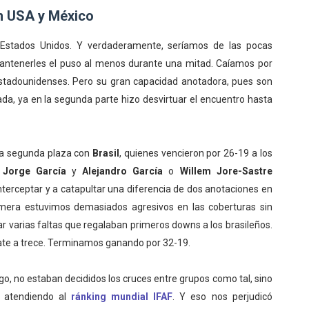
on USA y México
 Estados Unidos. Y verdaderamente, seríamos de las pocas
mantenerles el puso al menos durante una mitad. Caíamos por
estadounidenses. Pero su gran capacidad anotadora, pues son
a, ya en la segunda parte hizo desvirtuar el encuentro hasta
la segunda plaza con
Brasil
, quienes vencieron por 26-19 a los
,
Jorge García
y
Alejandro García
o
Willem Jore-Sastre
nterceptar y a catapultar una diferencia de dos anotaciones en
rimera estuvimos demasiados agresivos en las coberturas sin
ar varias faltas que regalaban primeros downs a los brasileños.
ate a trece. Terminamos ganando por 32-19.
go, no estaban decididos los cruces entre grupos como tal, sino
s atendiendo al
ránking mundial IFAF
. Y eso nos perjudicó