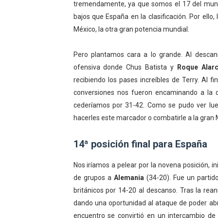
tremendamente, ya que somos el 17 del mundo
bajos que España en la clasificación. Por ello
México, la otra gran potencia mundial.
Pero plantamos cara a lo grande. Al descan
ofensiva donde Chus Batista y
Roque Alar
recibiendo los pases increíbles de Terry. Al f
conversiones nos fueron encaminando a la de
cederíamos por 31-42. Como se pudo ver lue
hacerles este marcador o combatirle a la gran 
14ª posición final para España
Nos iríamos a pelear por la novena posición, i
de grupos a
Alemania
(34-20). Fue un partido
británicos por 14-20 al descanso. Tras la re
dando una oportunidad al ataque de poder abrir
encuentro se convirtió en un intercambio d