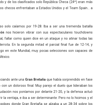
 y de los clasificados solo República Checa (24º) eran más
, los checos enfrentaban a Estados Unidos y el Team Spain... a
so solo caíamos por 19-28. Iba a ser una tremenda batalla
cón
nos hicieron vibrar con sus espectaculares touchdowns
inal, fallar como quien dice en un ataque y no atinar todas las
rrota. En la segunda mitad el parcial final fue de 12-14, y
go en este Mundial, muy pocas selecciones son capaces de
México.
niciando ante una
Gran Bretaña
que había sorprendido en fase
 con un doloroso final. Muy parejo el duelo que lideraban los
anudación nos poníamos por delante 21-20, y la defensa actuó
 la ventaja, e iba a ser determinante. Pero no lo hicimos y el
e golpes donde Gran Bretaña se alzaba a un 28-34 sobre los