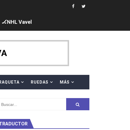
🏒NHL Vavel
ck y Taddeucci. Ángela Martínez 5ª en 10km
VA
 al equipo neutral ruso, llevándose 8 medallas, seis para I
s en el Grand Slam Mexico
RAQUETA
RUEDAS
MÁS
TRADUCTOR