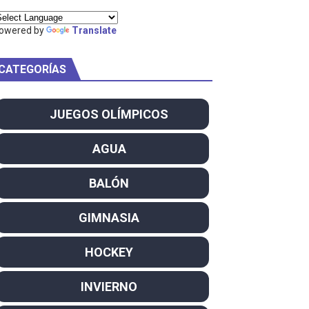
ty Project
owered by
Translate
CATEGORÍAS
am
JUEGOS OLÍMPICOS
ei dominan el Europeo
AGUA
ña se reparten el botín y Caetano Horta y Rodrigo Conde f
BALÓN
son decacampeonas y quinto oro consecutivo
GIMNASIA
onal Champion
HOCKEY
atas
INVIERNO
 WWE