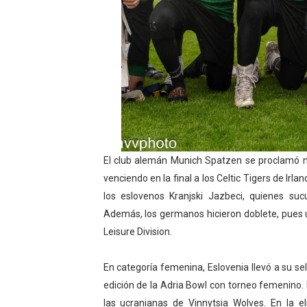
Campeonato de Europa de h
Tour de Francia femenino 
Campeonato de Europa en a
Campeonato de Europa de sa
Women's Pro Baseball Lea
El club alemán Munich Spatzen se proclamó nu
venciendo en la final a los Celtic Tigers de Ir
los eslovenos Kranjski Jazbeci, quienes su
Además, los germanos hicieron doblete, pues 
Leisure Division.
En categoría femenina, Eslovenia llevó a su s
edición de la Adria Bowl con torneo femenino. 
las ucranianas de Vinnytsia Wolves. En la el