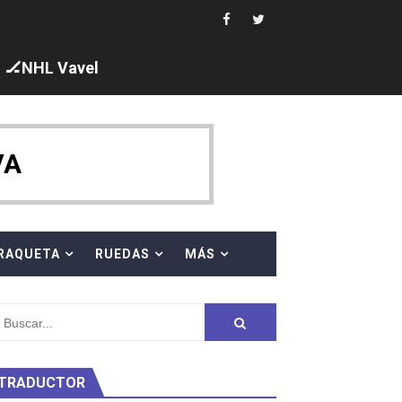
 al equipo neutral ruso, llevándose 8 medallas, seis para I
🏒NHL Vavel
s en el Grand Slam Mexico
VA
RAQUETA
RUEDAS
MÁS
ty Project
TRADUCTOR
am