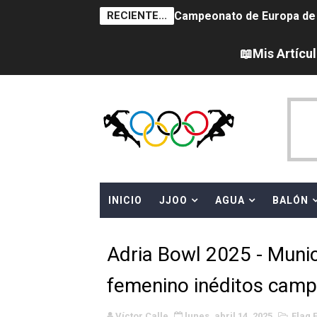
RECIENTE...
Campeonato de Europa de 
Campeonato de Europa de na
📖Mis Artícu
AEW - Adam Page con Brod
Canadá Open 2026
Mundial de MotoGP 2026 -
Canadian Elite Basketball 
INICIO
JJOO
AGUA
BALÓN
WWE NXT - Myles Borne y Ta
Canadian Football League 
Adria Bowl 2025 - Munic
EFA y AFLE 2026 - Regular
femenino inéditos cam
Grandes éxitos por fin pa
Víctor Calle
lunes, abril 14, 2025
Flag 