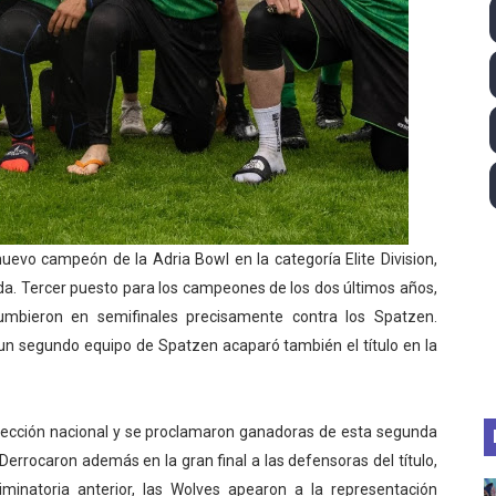
igh diving 2026 (París, Francia) - Catalin Preda y Nelli C
2026 - Etapa 7
guas abiertas 2026 (París, Francia) - Wellbrock y Taddeucc
ltos 2026 (París, Francia) - Bronce para Jorge y Ana Carv
gue 2026
evo campeón de la Adria Bowl en la categoría Elite Division,
landa. Tercer puesto para los campeones de los dos últimos años,
cumbieron en semifinales precisamente contra los Spatzen.
un segundo equipo de Spatzen acaparó también el título en la
elección nacional y se proclamaron ganadoras de esta segunda
Derrocaron además en la gran final a las defensoras del título,
iminatoria anterior, las Wolves apearon a la representación