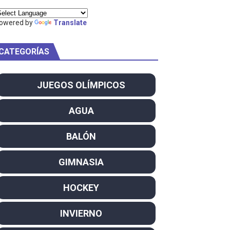
ei dominan el Europeo
owered by
Translate
ña se reparten el botín y Caetano Horta y Rodrigo Conde f
CATEGORÍAS
son decacampeonas y quinto oro consecutivo
onal Champion
JUEGOS OLÍMPICOS
atas
AGUA
 WWE
BALÓN
SL
GIMNASIA
campeón del mundo. Bronces para David Llorente y Miren La
HOCKEY
ntacampeones, los más laureados
INVIERNO
el año como campeón