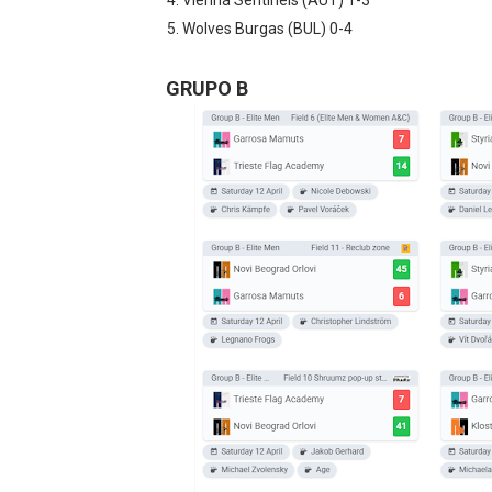
Vienna Sentinels (AUT) 1-3
Wolves Burgas (BUL) 0-4
GRUPO B