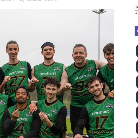
TB 2026 (Monteceneri, Suiza) - Charlie Aldridge y Sina Fr
P
emo 2026 (Varese, Italia) - Rumanía, Alemania y Gran Breta
ino 2026 (Tokio, Japón) - Estados Unidos invencibles, ya 
último Impact! con Jason Hotch como nuevo TNA Internati
ong Kong) - La delegación italiana arrasa con 4 oros y 4 pl
va monarca Intercontinental, su primer título individual en
ll League 2026 - Las Utah Talons son bicampeonas de la AU
lom 2026 (Oklahoma City, Estados Unidos) - Miquel Travé 
 2026 - Tadej Pogacar entra en el selecto grupo de los pe
 - Lando Norris consigue en Hungría su primera victoria d