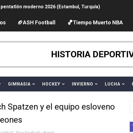
pentatlón moderno 2026 (Estambul, Turquía)
tación artística 2026 (París, Francia) - España domina junto
los
🏈ASH Football
🏀Tiempo Muerto NBA
ido desbancan una semana después a The Demand por trío
HISTORIA DEPORTI
 GP Gran Bretaña
League 2026 - Playoffs
GIMNASIA
HOCKEY
INVIERNO
LUCHA
vion Heights ponen fin al reinado por parejas de The Vani
2026 - Week 10
h Spatzen y el equipo esloveno
 season
peones
ra Chelsea Green, Chad Gable y Baron Corbin en SummerSl
Football
,
Flag Football - Bowls