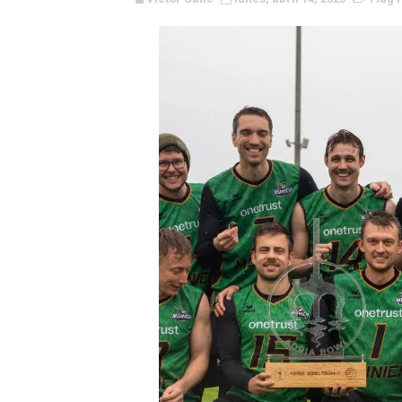
Campeonato de Europa de M
Campeonato de Europa de r
Mundial de lacrosse femen
Máxima celebración en el 
Mundial de esgrima 2026 (H
Raquel Rodriguez es la nue
Athletes Unlimited Softba
Mundial de piragüismo sla
Tour de Francia masculino
Mundial de Fórmula 1 2026