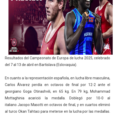
AEW - Willow al fin es campeona mundial y Maya World 
Tour de Francia masculino 2026 - Tadej Pogacar entra 
Mundial de Fórmula 1 2026 - Lando Norris consigue en 
Copa del Mundo femenina 2026 - Estados Unidos campe
Campeonato de Europa de saltos 2026 (París, Francia) 
Resultados del Campeonato de Europa de lucha 2025, celebrado
del 7 al 13 de abril en Bartislava (Eslovaquia).
En cuanto a la representación española, en lucha libre masculina,
Carlos Álvarez perdía en octavos de final por 12-2 ante el
georgiano Goga Otinashvili, en 65 kg. En 79 kg, Mohammad
Mottaghinia acarició la medalla. Doblegó por 10-0 al
italiano Jacopo Masotti en octavos de final, y en cuartos eliminó
al turco Okan Tahtacı para meterse en la lucha por las medallas.