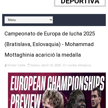
DEPORTIVA
EFA y AFLE 2026 - Regular season
Grandes éxitos por fin para Chelsea Green, Chad Gabl
Campeonato de Europa de MTB 2026 (Monteceneri, Suiza)
Campeonato de Europa de lucha 2025
Campeonato de Europa de remo 2026 (Varese, Italia) - 
(Bratislava, Eslovaquia) - Mohammad
Mundial de lacrosse femenino 2026 (Tokio, Japón) - Es
Mottaghinia acarició la medalla
Máxima celebración en el último Impact! con Jason Ho
Víctor Calle
lunes, abril 14, 2025
Lucha olímpica
Mundial de esgrima 2026 (Hong Kong) - La delegación ita
Raquel Rodriguez es la nueva monarca Intercontinental,
Athletes Unlimited Softball League 2026 - Las Utah Ta
Mundial de piragüismo slalom 2026 (Oklahoma City, Es