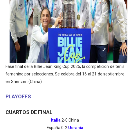
Mundial de Fórmula 1 2026 - Lando Norris consigue en 
Copa del Mundo femenina 2026 - Estados Unidos campe
Campeonato de Europa de saltos 2026 (París, Francia) 
Campeonato de Europa de natación artística 2026 (París,
AEW - Adam Page con Brodido desbancan una semana d
Fase final de la Billie Jean King Cup 2025, la competición de tenis
Tour de Francia femenino 2026 - Etapa 5
femenino por selecciones. Se celebra del 16 al 21 de septiembre
en Shenzen (China).
PLAYOFFS
CUARTOS DE FINAL
Italia
2-0 China
España 0-2
Ucrania