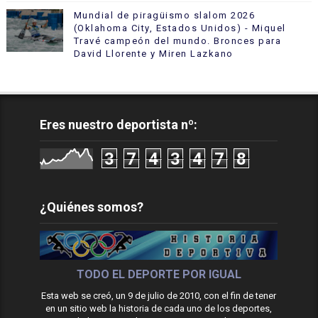
Mundial de piragüismo slalom 2026
(Oklahoma City, Estados Unidos) - Miquel
Travé campeón del mundo. Bronces para
David Llorente y Miren Lazkano
Eres nuestro deportista nº:
3
7
4
3
4
7
8
¿Quiénes somos?
TODO EL DEPORTE POR IGUAL
Esta web se creó, un 9 de julio de 2010, con el fin de tener
en un sitio web la historia de cada uno de los deportes,