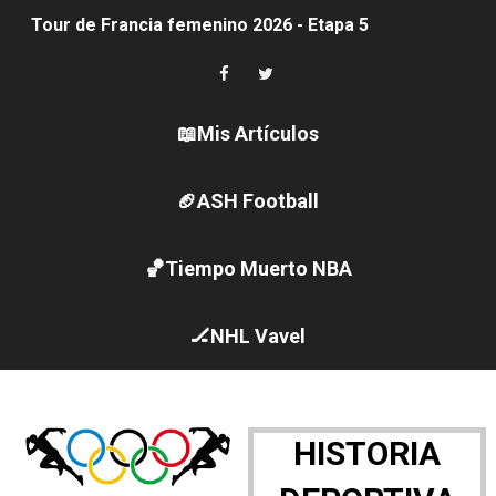
Tour de Francia femenino 2026 - Etapa 5
Women's Pro Baseball League 2026
Campeonato de Europa en aguas abiertas 2026 (París, F
📖Mis Artículos
Campeonato de Europa de pentatlón moderno 2026 (Est
🏈ASH Football
WWE NXT - Myles Borne y Tavion Heights ponen fin al r
🏀Tiempo Muerto NBA
Canadá Open 2026
Mundial de MotoGP 2026 - GP Gran Bretaña
🏒NHL Vavel
Canadian Elite Basketball League
Canadian Football League 2026 - Week 10
HISTORIA
EFA y AFLE 2026 - Regular season