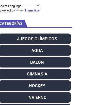
ty Project
owered by
Translate
CATEGORÍAS
am
JUEGOS OLÍMPICOS
ei dominan el Europeo
AGUA
ña se reparten el botín y Caetano Horta y Rodrigo Conde f
BALÓN
son decacampeonas y quinto oro consecutivo
GIMNASIA
onal Champion
HOCKEY
atas
INVIERNO
 WWE