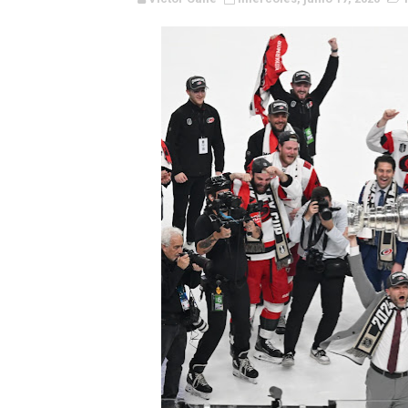
WWE NXT - Myles Borne y Ta
Canadian Football League 
EFA y AFLE 2026 - Regular
Grandes éxitos por fin pa
Campeonato de Europa de M
Campeonato de Europa de r
Mundial de lacrosse femen
Máxima celebración en el 
Mundial de esgrima 2026 (H
Raquel Rodriguez es la nue