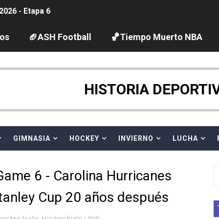
2026 - Etapa 6
gue 2026
los
🏈ASH Football
🏀Tiempo Muerto NBA
guas abiertas 2026 (París, Francia) - Dobletes de Wellbro
pentatlón moderno 2026 (Estambul, Turquía)
HISTORIA DEPORTI
tación artística 2026 (París, Francia) - España domina junto
ido desbancan una semana después a The Demand por trío
GIMNASIA
HOCKEY
INVIERNO
LUCHA
 GP Gran Bretaña
ame 6 - Carolina Hurricanes
League 2026 - Playoffs
tanley Cup 20 años después
igh diving 2026 (París, Francia)
hockey hielo
,
Hockey hielo - NHL