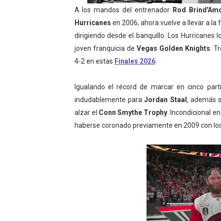
A los mandos del entrenador
Rod Brind'Am
Athletes Unlimited Softba
Hurricanes
en 2006, ahora vuelve a llevar a la 
Mundial de piragüismo sla
dirigiendo desde el banquillo. Los Hurricanes 
joven franquicia de
Vegas Golden Knights
. T
Tour de Francia masculino
4-2 en estas
Finales 2026
.
Mundial de Fórmula 1 2026
Igualando el récord de marcar en cinco parti
indudablemente para
Jordan Staal
, además s
Campeonato de Europa de sa
alzar el
Conn Smythe Trophy
. Incondicional e
haberse coronado previamente en 2009 con los