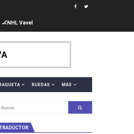
🏒NHL Vavel
ck y Taddeucci. Ángela Martínez 5ª en 10km
VA
 al equipo neutral ruso, llevándose 8 medallas, seis para I
s en el Grand Slam Mexico
RAQUETA
RUEDAS
MÁS
TRADUCTOR