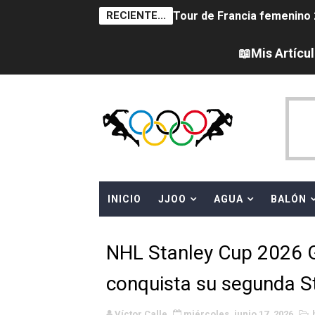
RECIENTE...
Tour de Francia femenino 
Women's Pro Baseball Lea
📖Mis Artícu
Campeonato de Europa en a
Campeonato de Europa de 
Campeonato de Europa de na
AEW - Adam Page con Brod
INICIO
JJOO
AGUA
BALÓN
Canadá Open 2026
Mundial de MotoGP 2026 -
NHL Stanley Cup 2026 G
Canadian Elite Basketball 
conquista su segunda S
Campeonato de Europa de h
Víctor Calle
miércoles, junio 17, 2026