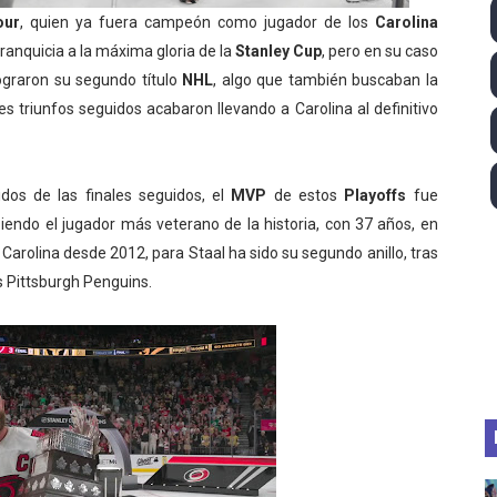
our
, quien ya fuera campeón como jugador de los
Carolina
ll League 2026 - Las Utah Talons son bicampeonas de la AU
franquicia a la máxima gloria de la
Stanley Cup
, pero en su caso
lom 2026 (Oklahoma City, Estados Unidos) - Miquel Travé 
lograron su segundo título
NHL
, algo que también buscaban la
res triunfos seguidos acabaron llevando a Carolina al definitivo
 2026 - Tadej Pogacar entra en el selecto grupo de los pe
 - Lando Norris consigue en Hungría su primera victoria d
dos de las finales seguidos, el
MVP
de estos
Playoffs
fue
iendo el jugador más veterano de la historia, con 37 años, en
ltos 2026 (París, Francia) - Bronce para Jorge y Ana Carv
n Carolina desde 2012, para Staal ha sido su segundo anillo, tras
 Pittsburgh Penguins.