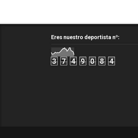
Eres nuestro deportista nº:
3
7
4
9
0
8
4