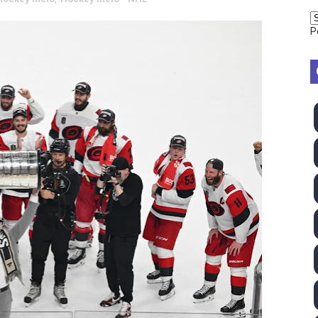
vion Heights ponen fin al reinado por parejas de The Vani
P
2026 - Week 10
 season
ra Chelsea Green, Chad Gable y Baron Corbin en SummerSl
TB 2026 (Monteceneri, Suiza) - Charlie Aldridge y Sina Fr
emo 2026 (Varese, Italia) - Rumanía, Alemania y Gran Breta
ino 2026 (Tokio, Japón) - Estados Unidos invencibles, ya 
último Impact! con Jason Hotch como nuevo TNA Internati
ong Kong) - La delegación italiana arrasa con 4 oros y 4 pl
va monarca Intercontinental, su primer título individual en