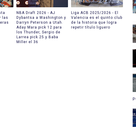
sta
NBA Draft 2026 - AJ
Liga ACB 2025/2026 - El
y las
Dybantsa a Washington y
Valencia es el quinto club
meras
Darryn Peterson a Utah.
de la historia que logra
Aday Mara pick 12 para
repetir título liguero
los Thunder, Sergio de
Larrea pick 25 y Baba
Miller el 36
p