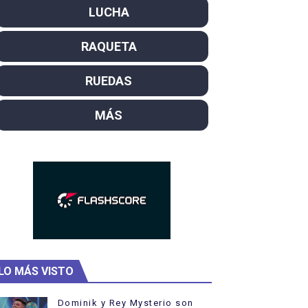
LUCHA
campeón del mundo. Bronces para David Llorente y Miren La
RAQUETA
ntacampeones, los más laureados
el año como campeón
RUEDAS
rtas
MÁS
 Rodríguez y Ana Carvajal
LO MÁS VISTO
Dominik y Rey Mysterio son