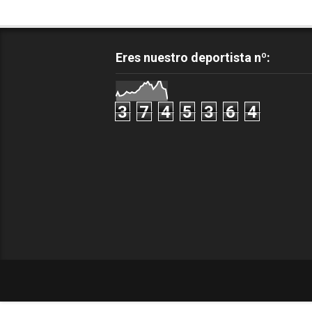
Eres nuestro deportista nº:
3
7
4
5
3
6
4