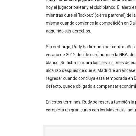
Canadian Football League 
hoy el jugador balear y el club blanco. El alero 
mientras dure el 'lockout' (cierre patronal) de l
EFA y AFLE 2026 - Regular
misma cuando comience la competición en Dall
adquirido sus derechos.
Grandes éxitos por fin pa
Sin embargo, Rudy ha firmado por cuatro años c
Campeonato de Europa de M
verano de 2012 decide continuar en la NBA, deb
Campeonato de Europa de r
blanco. Su ficha rondará los tres millones de eu
alcanzó después de que el Madrid le arrancas
Mundial de lacrosse femen
regresar cuando concluya esta temporada en Da
defecto, quede obligado a compensar económic
Máxima celebración en el 
En estos términos, Rudy se reserva también la p
Mundial de esgrima 2026 (H
completa un gran curso con los Mavericks, ac
Raquel Rodriguez es la nue
Athletes Unlimited Softba