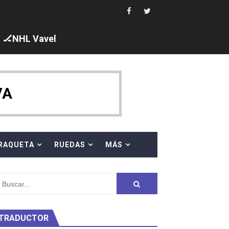
 al equipo neutral ruso, llevándose 8 medallas, seis para I
s en el Grand Slam Mexico
🏒NHL Vavel
VA
ck y Taddeucci. Ángela Martínez 5ª en 10km
RAQUETA
RUEDAS
MÁS
ty Project
TRADUCTOR