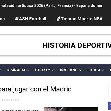
tación artística 2026 (París, Francia) - España domina junto
ido desbancan una semana después a The Demand por trío
los
🏈ASH Football
🏀Tiempo Muerto NBA
2026 - Etapa 5
gue 2026
HISTORIA DEPORTI
guas abiertas 2026 (París, Francia) - Dobletes de Wellbro
pentatlón moderno 2026 (Estambul, Turquía)
GIMNASIA
HOCKEY
INVIERNO
LUCHA
vion Heights ponen fin al reinado por parejas de The Vani
ara jugar con el Madrid
 GP Gran Bretaña
baloncesto
 League
el acuerdo que alcanzaron