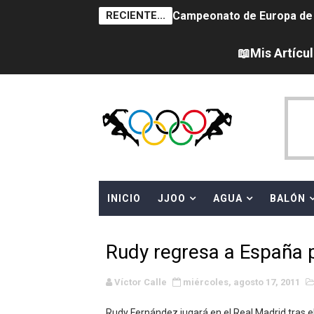
RECIENTE...
Campeonato de Europa de na
AEW - Adam Page con Brod
📖Mis Artícu
Tour de Francia femenino 
Women's Pro Baseball Lea
Campeonato de Europa en a
Campeonato de Europa de 
INICIO
JJOO
AGUA
BALÓN
WWE NXT - Myles Borne y Ta
Canadá Open 2026
Rudy regresa a España p
Mundial de MotoGP 2026 -
Víctor Calle
miércoles, agosto 17, 2011
Canadian Elite Basketball
Rudy Fernández jugará en el Real Madrid tras 