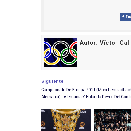
Mundial de piragüismo sla
Fa
Tour de Francia masculino
Mundial de Fórmula 1 2026
Autor: Víctor Cal
Copa del Mundo femenina 2
Campeonato de Europa de s
Siguiente
Campeonato De Europa 2011 (Monchengladbach
Alemania) - Alemania Y Holanda Reyes Del Cont