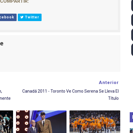
COMPARTIR:
lom 2026 (Oklahoma City, Estados Unidos) - Miquel Travé 
cebook
Twitter
 2026 - Tadej Pogacar entra en el selecto grupo de los pe
 - Lando Norris consigue en Hungría su primera victoria d
le
026 - Estados Unidos campeón dejando a España a las pue
altos 2026 (París, Francia) - Medalla de bronce para Jorge
Anterior
,
Canadá 2011 - Toronto Ve Como Serena Se Lleva El
inente
Título