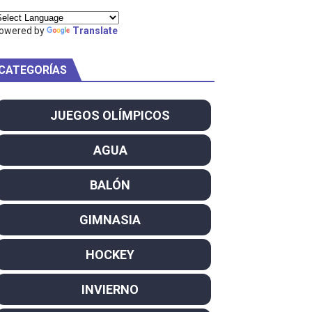
owered by
Translate
CATEGORÍAS
am
ei dominan el Europeo
JUEGOS OLÍMPICOS
ña se reparten el botín y Caetano Horta y Rodrigo Conde f
AGUA
son decacampeonas y quinto oro consecutivo
BALÓN
onal Champion
GIMNASIA
atas
HOCKEY
 WWE
INVIERNO
SL