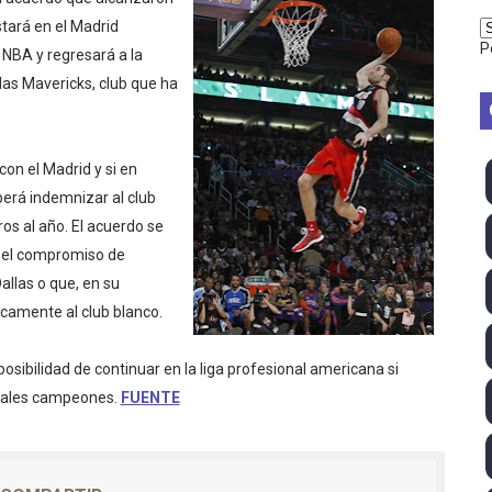
2026 - Week 10
estará en el Madrid
P
a NBA y regresará a la
 season
as Mavericks, club que ha
ra Chelsea Green, Chad Gable y Baron Corbin en SummerSl
on el Madrid y si en
TB 2026 (Monteceneri, Suiza) - Charlie Aldridge y Sina Fr
erá indemnizar al club
emo 2026 (Varese, Italia) - Rumanía, Alemania y Gran Breta
ros al año. El acuerdo se
e el compromiso de
ino 2026 (Tokio, Japón) - Estados Unidos invencibles, ya 
llas o que, en su
amente al club blanco.
último Impact! con Jason Hotch como nuevo TNA Internati
osibilidad de continuar en la liga profesional americana si
ong Kong) - La delegación italiana arrasa con 4 oros y 4 pl
tuales campeones.
FUENTE
va monarca Intercontinental, su primer título individual en
ll League 2026 - Las Utah Talons son bicampeonas de la AU