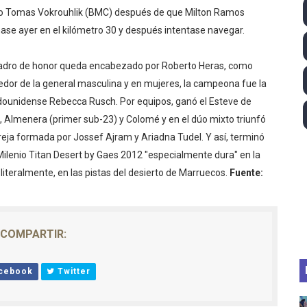
o Tomas Vokrouhlik (BMC) después de que Milton Ramos
tación artística 2026 (París, Francia) - España domina junto
ase ayer en el kilómetro 30 y después intentase navegar.
2026 - Etapa 5
uadro de honor queda encabezado por Roberto Heras, como
guas abiertas 2026 (París, Francia) - Dobletes de Wellbro
dor de la general masculina y en mujeres, la campeona fue la
ounidense Rebecca Rusch. Por equipos, ganó el Esteve de
pentatlón moderno 2026 (Estambul, Turquía)
, Almenera (primer sub-23) y Colomé y en el dúo mixto triunfó
reja formada por Jossef Ajram y Ariadna Tudel. Y así, terminó
 GP Gran Bretaña
ilenio Titan Desert by Gaes 2012 "especialmente dura" en la
s literalmente, en las pistas del desierto de Marruecos.
Fuente:
COMPARTIR:
cebook
Twitter