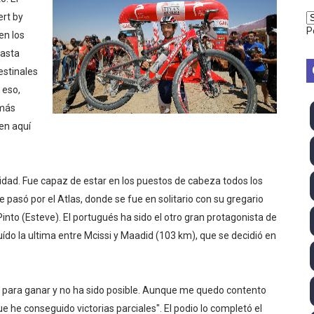
ong Kong) - La delegación italiana arrasa con 4 oros y 4 pl
ert by
P
en los
va monarca Intercontinental, su primer título individual en
hasta
estinales
ll League 2026 - Las Utah Talons son bicampeonas de la AU
 eso,
 más
lom 2026 (Oklahoma City, Estados Unidos) - Miquel Travé 
en aquí
mpeona mundial y Maya World arrebata el título TBS a Hikar
 2026 - Tadej Pogacar entra en el selecto grupo de los pe
aridad. Fue capaz de estar en los puestos de cabeza todos los
e pasó por el Atlas, donde se fue en solitario con su gregario
 - Lando Norris consigue en Hungría su primera victoria d
into (Esteve). El portugués ha sido el otro gran protagonista de
uído la ultima entre Mcissi y Maadid (103 km), que se decidió en
026 - Estados Unidos campeón dejando a España a las pue
ictorias de Ticktum y de Vries en Tokyo, con doble podio pa
 para ganar y no ha sido posible. Aunque me quedo contento
 2026 - Minnesota Vixen consigue su ansiado primer título 
e he conseguido victorias parciales". El podio lo completó el