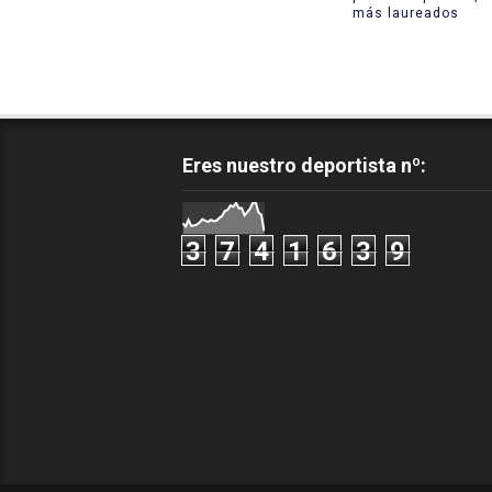
más laureados
Eres nuestro deportista nº:
3
7
4
1
6
3
9