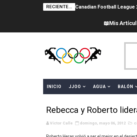
RECIENTE...
Canadian Football League 
EFA y AFLE 2026 - Regular
📖Mis Artícu
Campeonato de Europa de sa
WWE NXT - Myles Borne y Ta
Canadá Open 2026
Grandes éxitos por fin pa
INICIO
JJOO
AGUA
BALÓN
Campeonato de Europa de M
Campeonato de Europa de r
Rebecca y Roberto lidera
Mundial de lacrosse femen
Víctor Calle
domingo, mayo 06, 2012
c
Máxima celebración en el 
Roberto Heras volvió a ser el mejor en el desiert