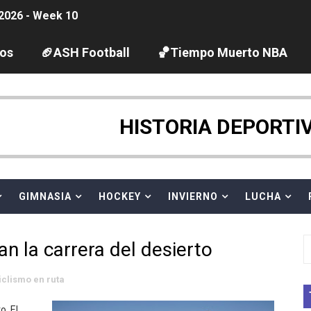
2026 - Week 10
 season
los
🏈ASH Football
🏀Tiempo Muerto NBA
ltos 2026 (París, Francia) - Chiara Pellacani se cuelga su
vion Heights ponen fin al reinado por parejas de The Vani
HISTORIA DEPORTI
ra Chelsea Green, Chad Gable y Baron Corbin en SummerSl
GIMNASIA
HOCKEY
INVIERNO
LUCHA
TB 2026 (Monteceneri, Suiza) - Charlie Aldridge y Sina Fr
emo 2026 (Varese, Italia) - Rumanía, Alemania y Gran Breta
n la carrera del desierto
ino 2026 (Tokio, Japón) - Estados Unidos invencibles, ya 
iclismo en ruta
último Impact! con Jason Hotch como nuevo TNA Internati
o. El