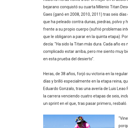
Mundial de esgrima 2026 (H
bejarano conquistó su cuarta Milenio Titan Des
Gaes (ganó en 2008, 2010, 2011) tras seis días 
Raquel Rodriguez es la nue
que ha peleado contra dunas, piedras, polvo y 
frente a su propio cuerpo (sufrió problemas int
Athletes Unlimited Softba
que le obligaron a parar en la quinta etapa). Por
decía: "Ha sido la Titan más dura. Cada año es
Mundial de piragüismo sla
complicado estar arriba, pero me siento muy bi
AEW - Willow al fin es ca
en esta prueba del desierto".
Tour de Francia masculino
Heras, de 38 años, forjó su victoria en la regul
días y brilló especialmente en la etapa reina, qu
Mundial de Fórmula 1 2026
Eduardo Gonzalo, tras una avería de Luis Leao P
la carrera venciendo cuatro etapas de seis, incl
Copa del Mundo femenina 2
un sprint en el que, tras pasar primero, resbaló.
Mundial Fórmula E 2026 - V
"Vine
Women's Football Alliance
porqu