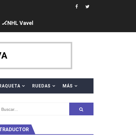
🏒NHL Vavel
 cuarto oro
ty Project
VA
am
RAQUETA
RUEDAS
MÁS
ei dominan el Europeo
ña se reparten el botín y Caetano Horta y Rodrigo Conde f
son decacampeonas y quinto oro consecutivo
TRADUCTOR
onal Champion