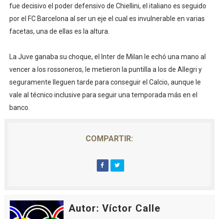
fue decisivo el poder defensivo de Chiellini, el italiano es seguido
Athletes Unlimited Softball League 2026 - Las Utah Ta
por el FC Barcelona al ser un eje el cual es invulnerable en varias
facetas, una de ellas es la altura.
Mundial de piragüismo slalom 2026 (Oklahoma City, Es
Tour de Francia masculino 2026 - Tadej Pogacar entra 
La Juve ganaba su choque, el Inter de Milan le echó una mano al
vencer a los rossoneros, le metieron la puntilla a los de Allegri y
Mundial de Fórmula 1 2026 - Lando Norris consigue en 
seguramente lleguen tarde para conseguir el Calcio, aunque le
vale al técnico inclusive para seguir una temporada más en el
Campeonato de Europa de high diving 2026 (París, Fran
banco.
COMPARTIR:
Autor: Víctor Calle