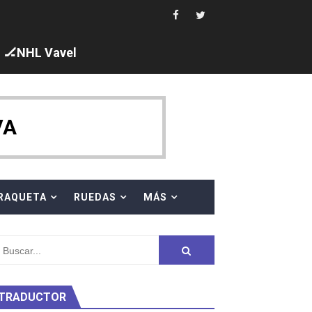
🏒NHL Vavel
ck y Taddeucci. Ángela Martínez 5ª en 10km
VA
 al equipo neutral ruso, llevándose 8 medallas, seis para I
s en el Grand Slam Mexico
RAQUETA
RUEDAS
MÁS
TRADUCTOR