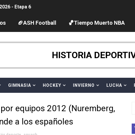
2026 - Etapa 6
gue 2026
los
🏈ASH Football
🏀Tiempo Muerto NBA
guas abiertas 2026 (París, Francia) - Dobletes de Wellbro
pentatlón moderno 2026 (Estambul, Turquía)
HISTORIA DEPORTI
tación artística 2026 (París, Francia) - España domina junto
ido desbancan una semana después a The Demand por trío
GIMNASIA
HOCKEY
INVIERNO
LUCHA
 GP Gran Bretaña
por equipos 2012 (Nuremberg,
League 2026 - Playoffs
inde a los españoles
igh diving 2026 (París, Francia)
ás deporte
,
squash