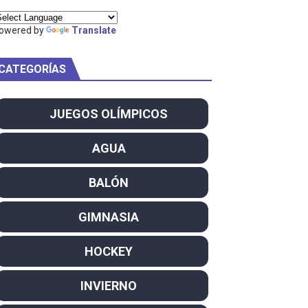
ty Project
owered by
Translate
CATEGORÍAS
am
JUEGOS OLÍMPICOS
ei dominan el Europeo
AGUA
ña se reparten el botín y Caetano Horta y Rodrigo Conde f
BALÓN
son decacampeonas y quinto oro consecutivo
GIMNASIA
onal Champion
HOCKEY
atas
INVIERNO
 WWE