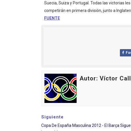
Suecia, Suiza y Portugal. Todas las victorias les
Athletes Unlimited Softba
competirán en primera división, junto a Inglater
FUENTE
Mundial de piragüismo sla
Tour de Francia masculino
Mundial de Fórmula 1 2026
Fa
Campeonato de Europa de sa
Autor: Víctor Cal
Siguiente
Copa De España Masculina 2012 - El Barça Sigue