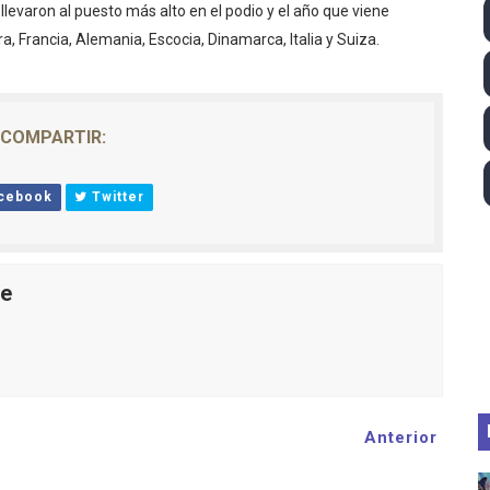
 llevaron al puesto más alto en el podio y el año que viene
ll League 2026 - Las Utah Talons son bicampeonas de la AU
ra, Francia, Alemania, Escocia, Dinamarca, Italia y Suiza.
lom 2026 (Oklahoma City, Estados Unidos) - Miquel Travé 
 2026 - Tadej Pogacar entra en el selecto grupo de los pe
COMPARTIR:
 - Lando Norris consigue en Hungría su primera victoria d
cebook
Twitter
ltos 2026 (París, Francia) - Bronce para Jorge y Ana Carv
le
Anterior