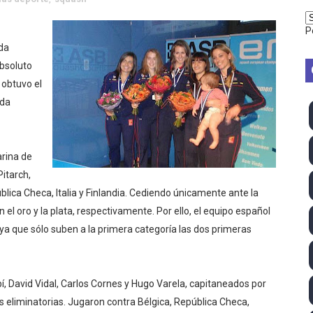
vion Heights ponen fin al reinado por parejas de The Vani
P
da
2026 - Week 10
bsoluto
 season
obtuvo el
nda
ra Chelsea Green, Chad Gable y Baron Corbin en SummerSl
TB 2026 (Monteceneri, Suiza) - Charlie Aldridge y Sina Fr
arina de
emo 2026 (Varese, Italia) - Rumanía, Alemania y Gran Breta
itarch,
blica Checa, Italia y Finlandia. Cediendo únicamente ante la
ino 2026 (Tokio, Japón) - Estados Unidos invencibles, ya 
el oro y la plata, respectivamente. Por ello, el equipo español
a que sólo suben a la primera categoría las dos primeras
último Impact! con Jason Hotch como nuevo TNA Internati
ong Kong) - La delegación italiana arrasa con 4 oros y 4 pl
í, David Vidal, Carlos Cornes y Hugo Varela, capitaneados por
va monarca Intercontinental, su primer título individual en
 eliminatorias. Jugaron contra Bélgica, República Checa,