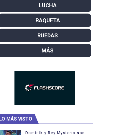
LUCHA
SL
RAQUETA
campeón del mundo. Bronces para David Llorente y Miren La
ntacampeones, los más laureados
RUEDAS
el año como campeón
MÁS
ajal en plataforma. 5 orazos para Chiara Pellacani, doblet
LO MÁS VISTO
Dominik y Rey Mysterio son