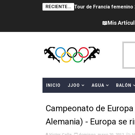
RECIENTE...
Tour de Francia femenino 
Women's Pro Baseball Lea
📖Mis Artícu
Campeonato de Europa en a
Campeonato de Europa de 
Campeonato de Europa de na
AEW - Adam Page con Brod
INICIO
JJOO
AGUA
BALÓN
Canadá Open 2026
Mundial de MotoGP 2026 -
Campeonato de Europa 
Canadian Elite Basketball 
Alemania) - Europa se r
Campeonato de Europa de h
Víctor Calle
domingo, mayo 20, 2012
M