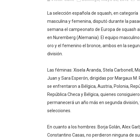
WWE NXT - Myles Borne y Ta
La selección española de squash, en categoría
masculina y femenina, disputó durante la pasa
Canadian Football League 
semana el campeonato de Europa de squash a
EFA y AFLE 2026 - Regular
en Nuremberg (Alemania). El equipo masculino 
oro y el femenino el bronce, ambos en la segu
Grandes éxitos por fin pa
división.
Campeonato de Europa de M
Las féminas: Xisela Aranda, Stela Carbonell, M
Campeonato de Europa de r
Juan y Sara Esperón, dirigidas por Margaux M. P
se enfrentaron a Bélgica, Austria, Polonia, Repú
Mundial de lacrosse femen
República Checa y Bélgica, quienes consiguieron 
permanecerá un año más en segunda división, y
Máxima celebración en el 
selecciones.
Mundial de esgrima 2026 (H
En cuanto a los hombres: Borja Golán, Alex Garb
Raquel Rodriguez es la nue
Constantino Casas, no perdieron ninguna de sus