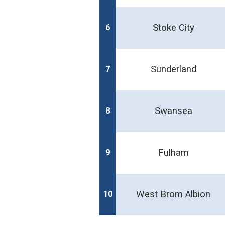
Stoke City
6
Sunderland
7
Swansea
8
Fulham
9
West Brom Albion
10