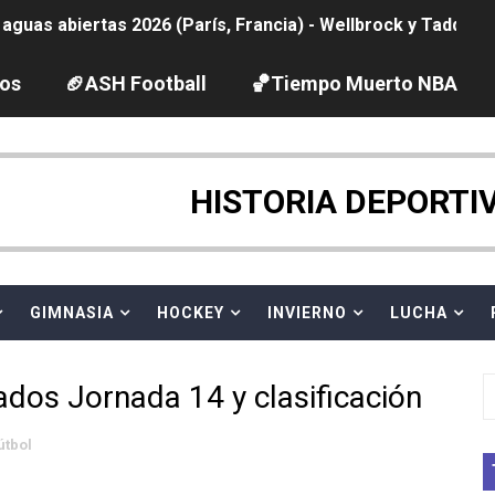
guas abiertas 2026 (París, Francia) - Wellbrock y Taddeucc
ltos 2026 (París, Francia) - Bronce para Jorge y Ana Carv
los
🏈ASH Football
🏀Tiempo Muerto NBA
gue 2026
pentatlón moderno 2026 (Estambul, Turquía)
HISTORIA DEPORTI
tación artística 2026 (París, Francia) - España domina junto
ido desbancan una semana después a The Demand por trío
GIMNASIA
HOCKEY
INVIERNO
LUCHA
 GP Gran Bretaña
dos Jornada 14 y clasificación
League 2026 - Playoffs
útbol
vion Heights ponen fin al reinado por parejas de The Vani