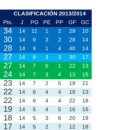
CLASIFICACIÓN 2013/2014
Pts.
J
PG
PE
PP
GF
GC
34
14
11
1
2
29
10
30
14
9
3
2
28
14
28
14
9
1
4
40
14
27
14
8
3
3
30
17
27
14
7
6
1
22
13
24
14
7
3
4
13
15
23
14
7
2
5
19
21
22
14
6
4
4
18
13
22
14
6
4
4
22
18
19
14
5
4
5
16
16
18
14
5
3
6
20
19
17
14
5
2
7
12
18