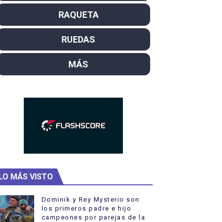
campeón del mundo. Bronces para David Llorente y Miren La
RAQUETA
ntacampeones, los más laureados
RUEDAS
el año como campeón
MÁS
hukanivska nuevos campeones con Carlos Gimeno a las puert
LO MÁS VISTO
Dominik y Rey Mysterio son
los primeros padre e hijo
campeones por parejas de la