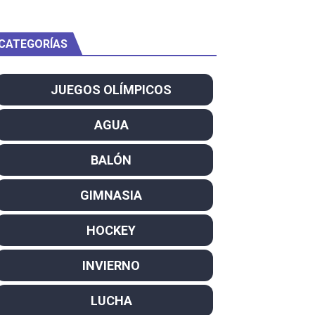
CATEGORÍAS
am
JUEGOS OLÍMPICOS
ei dominan el Europeo
AGUA
ña se reparten el botín y Caetano Horta y Rodrigo Conde f
BALÓN
son decacampeonas y quinto oro consecutivo
GIMNASIA
onal Champion
HOCKEY
atas
INVIERNO
 WWE
LUCHA
SL