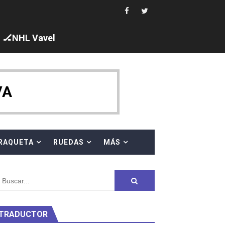
i los protagonistas. Ángela Martínez fue 5ª en 10km
ajal en plataforma. 5 orazos para Chiara Pellacani, doblet
🏒NHL Vavel
VA
 al equipo neutral ruso, llevándose 8 medallas, seis para I
s en el Grand Slam Mexico
RAQUETA
RUEDAS
MÁS
TRADUCTOR
ty Project