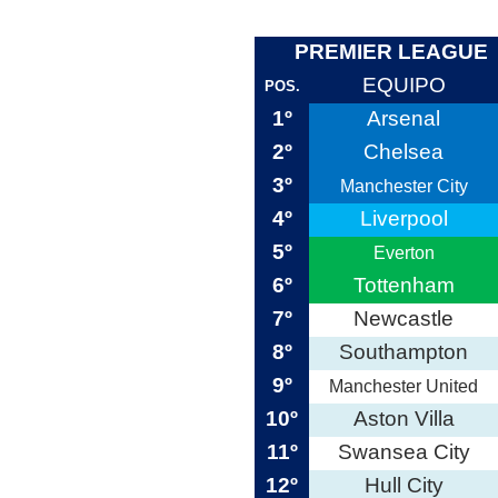
PREMIER LEAGUE
EQUIPO
POS.
1º
Arsenal
2º
Chelsea
3º
Manchester City
4º
Liverpool
5º
Everton
6º
Tottenham
7º
Newcastle
8º
Southampton
9º
Manchester United
10º
Aston Villa
11º
Swansea City
12º
Hull City