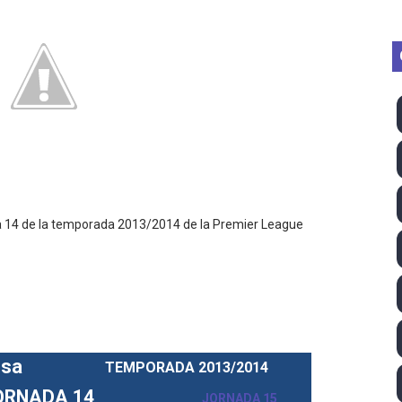
2026 - Week 10
 season
ra Chelsea Green, Chad Gable y Baron Corbin en SummerSl
TB 2026 (Monteceneri, Suiza) - Charlie Aldridge y Sina Fr
emo 2026 (Varese, Italia) - Rumanía, Alemania y Gran Breta
ino 2026 (Tokio, Japón) - Estados Unidos invencibles, ya 
da 14 de la temporada 2013/2014 de la Premier League
último Impact! con Jason Hotch como nuevo TNA Internati
ong Kong) - La delegación italiana arrasa con 4 oros y 4 pl
va monarca Intercontinental, su primer título individual en
esa
TEMPORADA 2013/2014
ll League 2026 - Las Utah Talons son bicampeonas de la AU
ORNADA 14
JORNADA 15