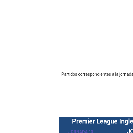
Canadian Football League 
EFA y AFLE 2026 - Regular
Grandes éxitos por fin pa
Campeonato de Europa de M
Campeonato de Europa de r
Mundial de lacrosse femen
Partidos correspondientes a la jorna
Máxima celebración en el 
Mundial de esgrima 2026 (H
Raquel Rodriguez es la nue
Premier League Ingl
Athletes Unlimited Softba
J
JORNADA 13