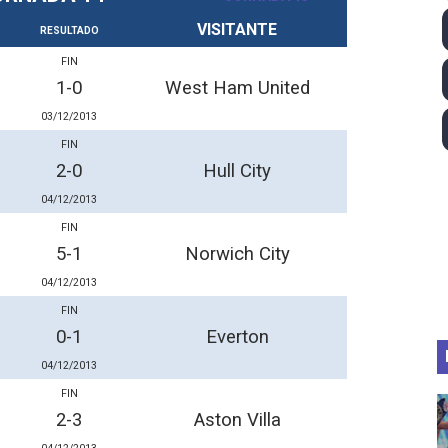
lom 2026 (Oklahoma City, Estados Unidos) - Miquel Travé 
VISITANTE
RESULTADO
FIN
 2026 - Tadej Pogacar entra en el selecto grupo de los pe
1-0
West Ham United
 - Lando Norris consigue en Hungría su primera victoria d
03/12/2013
FIN
igh diving 2026 (París, Francia) - Catalin Preda y Nelli C
2-0
Hull City
04/12/2013
2026 - Etapa 7
FIN
5-1
Norwich City
04/12/2013
FIN
0-1
Everton
04/12/2013
FIN
2-3
Aston Villa