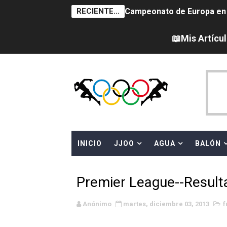
RECIENTE...
Campeonato de Europa en a
Campeonato de Europa de sa
📖Mis Artícu
Women's Pro Baseball Lea
Campeonato de Europa de 
Campeonato de Europa de na
AEW - Adam Page con Brod
INICIO
JJOO
AGUA
BALÓN
Canadá Open 2026
Mundial de MotoGP 2026 -
Premier League--Resulta
Canadian Elite Basketball 
Anónimo
martes, diciembre 03, 2013
f
WWE NXT - Myles Borne y Ta