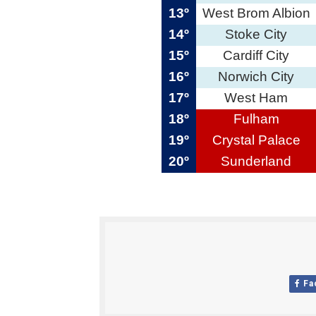
13º
West Brom Albion
14º
Stoke City
15º
Cardiff City
16º
Norwich City
17º
West Ham
18º
Fulham
19º
Crystal Palace
20º
Sunderland
Fa