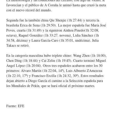
favorecían y el público de A Coruña le animó hasta que cruzó la meta
con el nuevo récord del mundo.
Segunda fue la también china Qie Shenjie (1h 27:44) y tercera la
brasileña Erica de Sena (1h 29:50). La mejor española fue María José
Poves, cuarta (1h 31:49) y la siguieron Ainhoa Pinedo(1h 32:08,
octava), Raquel González (1h 33:27. novena), Lidia Sánchez (1h
34:58, décima) y Laura García-Caro (1h 35:01, undécima). Julia
Takacs se retiró.
En la categoría masculina hubo triplete chino: Wang Zhen (1h 18:00),
Chen Ding (1h 18:44) y Cai Zelin (1h 19:45). Cuarto terminó Miguel
Ángel López (1h 20:04). Otros tres españoles acabaron entre los 30
primeros: Álvaro Martín (1h 22:04, 14º), Luis Albeerto ZAmezcua
(1h 22:10, 17º) y Francisco Ercilla (1h 24:32, 30º). Estos resultados
dejan abierto a Diego García el camino a la Selección española para
los Mundiales de Pekín, que se hará oficial el próximo martes.
Fuente: EFE