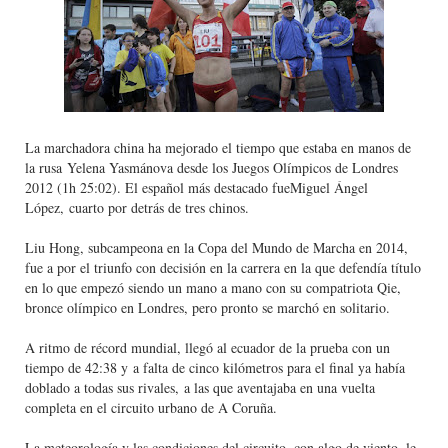
Athletes Unlimited Softball League 2026 - Las Utah Ta
Mundial de piragüismo slalom 2026 (Oklahoma City, Es
Tour de Francia masculino 2026 - Tadej Pogacar entra 
La marchadora china ha mejorado el tiempo que estaba en manos de
Mundial de Fórmula 1 2026 - Lando Norris consigue en 
la rusa
Yelena Yasmánova desde los Juegos Olímpicos de Londres
2012 (1h 25:02)
. El español más destacado fue
Miguel Ángel
Campeonato de Europa de saltos 2026 (París, Francia) 
López,
cuarto por detrás de tres chinos.
Liu Hong, subcampeona en la Copa del Mundo de Marcha en 2014,
fue a por el triunfo con decisión en la carrera en la que defendía título
en lo que empezó siendo un mano a mano con su compatriota Qie,
bronce olímpico en Londres, pero pronto se marchó en solitario.
A ritmo de récord mundial, llegó al ecuador de la prueba con un
tiempo de 42:38 y a falta de cinco kilómetros para el final ya había
doblado a todas sus rivales, a las que aventajaba en una vuelta
completa en el circuito urbano de A Coruña.
La meteorología y las condiciones del circuito, con algo de viento, le