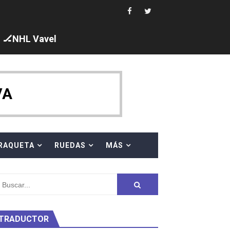
🏒NHL Vavel
ck y Taddeucci. Ángela Martínez 5ª en 10km
VA
 al equipo neutral ruso, llevándose 8 medallas, seis para I
s en el Grand Slam Mexico
RAQUETA
RUEDAS
MÁS
TRADUCTOR