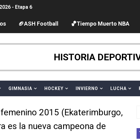
2026 - Etapa 6
gue 2026
los
🏈ASH Football
🏀Tiempo Muerto NBA
guas abiertas 2026 (París, Francia) - Dobletes de Wellbro
pentatlón moderno 2026 (Estambul, Turquía)
HISTORIA DEPORTI
tación artística 2026 (París, Francia) - España domina junto
ido desbancan una semana después a The Demand por trío
GIMNASIA
HOCKEY
INVIERNO
LUCHA
 GP Gran Bretaña
femenino 2015 (Ekaterimburgo,
League 2026 - Playoffs
ara es la nueva campeona de
igh diving 2026 (París, Francia)