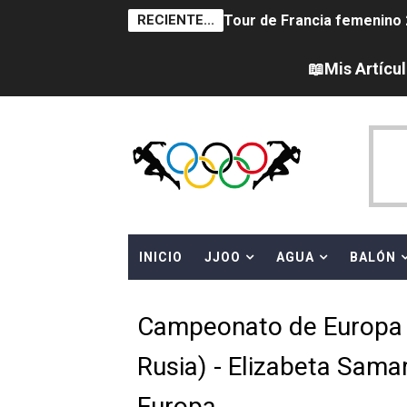
RECIENTE...
Tour de Francia femenino 
Women's Pro Baseball Lea
📖Mis Artícu
Campeonato de Europa en a
Campeonato de Europa de 
Campeonato de Europa de na
AEW - Adam Page con Brod
INICIO
JJOO
AGUA
BALÓN
Canadá Open 2026
Mundial de MotoGP 2026 -
Campeonato de Europa 
Canadian Elite Basketball 
Rusia) - Elizabeta Sam
Campeonato de Europa de h
Europa