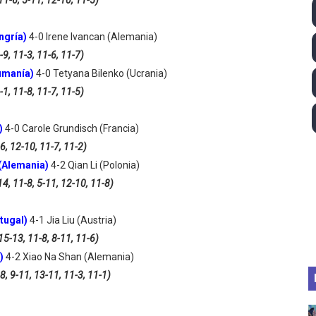
11-6, 5-11, 12-10, 11-5)
ll League 2026 - Las Utah Talons son bicampeonas de la AU
ngría)
4-0 Irene Ivancan (Alemania)
lom 2026 (Oklahoma City, Estados Unidos) - Miquel Travé 
-9, 11-3, 11-6, 11-7)
umanía)
4-0 Tetyana Bilenko (Ucrania)
 2026 - Tadej Pogacar entra en el selecto grupo de los pe
-1, 11-8, 11-7, 11-5)
 - Lando Norris consigue en Hungría su primera victoria d
)
4-0 Carole Grundisch (Francia)
ltos 2026 (París, Francia) - Bronce para Jorge y Ana Carv
6, 12-10, 11-7, 11-2)
 (Alemania)
4-2 Qian Li (Polonia)
14, 11-8, 5-11, 12-10, 11-8)
rtugal)
4-1 Jia Liu (Austria)
15-13, 11-8, 8-11, 11-6)
a)
4-2 Xiao Na Shan (Alemania)
8, 9-11, 13-11, 11-3, 11-1)