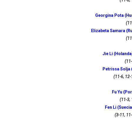
(11-8, 
Athletes Unlimited Softba
Georgina Pota (Hu
Mundial de piragüismo sla
(11
Elizabeta Samara (R
Tour de Francia masculino
(11
Mundial de Fórmula 1 2026
Jie Li (Holanda
Campeonato de Europa de sa
(11-
Petrissa Solja
(11-6, 12-
Fu Yu (Po
(11-3, 
Fen Li (Sueci
(3-11, 11-