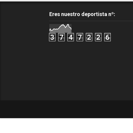
Eres nuestro deportista nº:
3
7
4
7
2
2
6