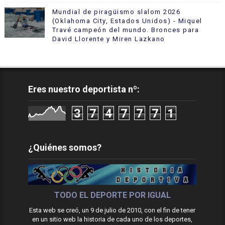
Mundial de piragüismo slalom 2026
(Oklahoma City, Estados Unidos) - Miquel
Travé campeón del mundo. Bronces para
David Llorente y Miren Lazkano
Eres nuestro deportista nº:
3
7
4
7
7
7
1
¿Quiénes somos?
TODO EL DEPORTE POR IGUAL
Esta web se creó, un 9 de julio de 2010, con el fin de tener
en un sitio web la historia de cada uno de los deportes,