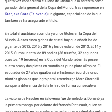
quinta vez consecutiva el Globo de Cristal que lo acredita como
Tour de Francia masculino 2026 - Tadej Pogacar entra 
ganador de la general de la Copa del Mundo, tras imponerse en
Kranjska Gora (Eslovenia)
un gigante, especialidad de la que
Mundial de Fórmula 1 2026 - Lando Norris consigue en 
también se ha asegurado el título.
Campeonato de Europa de saltos 2026 (París, Francia) 
En total el austríaco acumula ya once títulos en la Copa del
Tour de Francia femenino 2026 - Etapa 6
Mundo. A esos cinco globos de cristal hay que añadir los de
gigante de 2012, 2015 y 2016 y los de eslalon de 2013, 2014 y
Women's Pro Baseball League 2026
2015. Suma un total de 89 podios (38 triunfos, 32 segundos
puestos, 19 terceros) en la Copa del Mundo, además posee
Campeonato de Europa en aguas abiertas 2026 (París, F
cuatro oros y dos platas en mundiales y una plata olímpica. El
esquiador de 27 años igualóa así el histórico récord de cinco
triunfos globales que logró para Luxemburgo Marc Girardelli,
aunque, a diferencia de éste lo hizo de forma consecutiva.
La victoria de Hirscher en Eslovenia fue demoledora. Dominó ya
la primera manga, por delante del francés Pinturault, quien se
había impuesto en las cuatro citas anteriores e intentaba peligrar