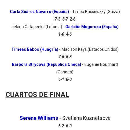
Carla Suárez Navarro (España)
- Timea Bacsinszky (Suiza)
7-5 5-7 2-6
Jelena Ostapenko (Letonia) -
Garbiñe Muguruza (España)
1-6 4-6
Tímeas Babos (Hungría)
- Madison Keys (Estados Unidos)
7-6 6-3
Barbora Strycová (República Checa)
- Eugenie Bouchard
(Canadá)
6-1 6-0
CUARTOS DE FINAL
Serena Williams
- Svetlana Kuznetsova
6-2 6-0