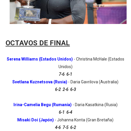
Athletes Unlimited Softball League 2026 - Las Utah Ta
Mundial de piragüismo slalom 2026 (Oklahoma City, Es
Tour de Francia masculino 2026 - Tadej Pogacar entra 
OCTAVOS DE FINAL
Mundial de Fórmula 1 2026 - Lando Norris consigue en 
Serena Williams (Estados Unidos)
- Christina McHale (Estados
Campeonato de Europa de saltos 2026 (París, Francia) 
Unidos)
7-6 6-1
Svetlana Kuznetsova (Rusia)
- Daria Gavrilova (Australia)
6-2 2-6 6-3
Irina-Camelia Begu (Rumanía)
- Daria Kasatkina (Rusia)
6-1 6-4
Misaki Doi (Japón)
- Johanna Konta (Gran Bretaña)
4-6 7-5 6-2