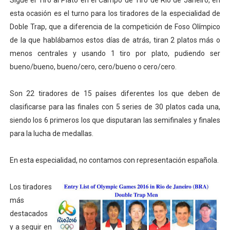
Sigue el Tiro al Plato en el Campo de Tiro de Río de Janeiro, en
Mundial de Fórmula 1 2026 - Lando Norris consigue en 
esta ocasión es el turno para los tiradores de la especialidad de
Doble Trap, que a diferencia de la competición de Foso Olímpico
Copa del Mundo femenina 2026 - Estados Unidos campe
de la que hablábamos estos días de atrás, tiran 2 platos más o
menos centrales y usando 1 tiro por plato, pudiendo ser
Mundial Fórmula E 2026 - Victorias de Ticktum y de Vrie
bueno/bueno, bueno/cero, cero/bueno o cero/cero.
Women's Football Alliance 2026 - Minnesota Vixen cons
Son 22 tiradores de 15 países diferentes los que deben de
Campeonato de Europa de pentatlón moderno 2026 (Est
clasificarse para las finales con 5 series de 30 platos cada una,
siendo los 6 primeros los que disputaran las semifinales y finales
para la lucha de medallas.
En esta especialidad, no contamos con representación española.
Los tiradores
más
destacados
y a seguir en