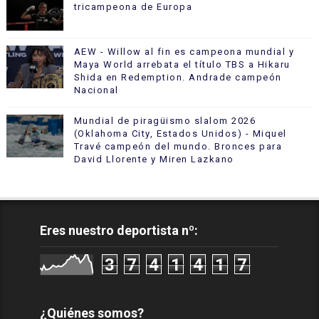
tricampeona de Europa
AEW - Willow al fin es campeona mundial y
Maya World arrebata el título TBS a Hikaru
Shida en Redemption. Andrade campeón
Nacional
Mundial de piragüismo slalom 2026
(Oklahoma City, Estados Unidos) - Miquel
Travé campeón del mundo. Bronces para
David Llorente y Miren Lazkano
Eres nuestro deportista nº:
3
7
4
1
4
1
7
¿Quiénes somos?