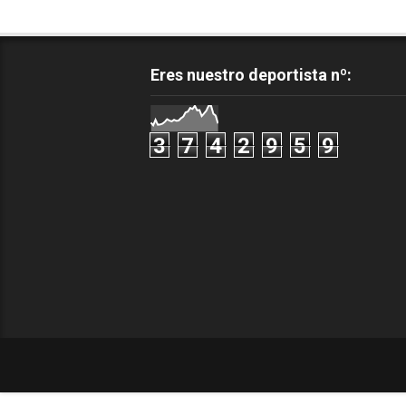
Eres nuestro deportista nº:
3
7
4
2
9
5
9