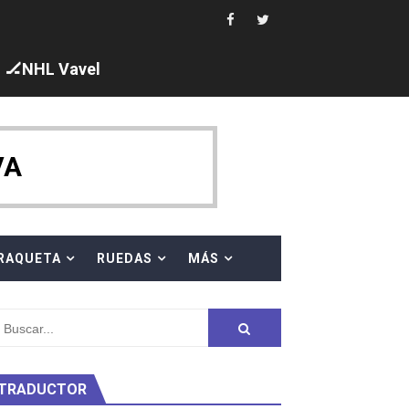
 al equipo neutral ruso, llevándose 8 medallas, seis para I
s en el Grand Slam Mexico
🏒NHL Vavel
VA
ck y Taddeucci. Ángela Martínez 5ª en 10km
RAQUETA
RUEDAS
MÁS
ty Project
TRADUCTOR