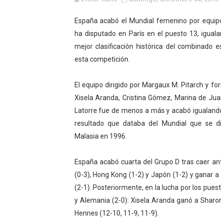
Canadian Football League 
España acabó el Mundial femenino por equip
ha disputado en París en el puesto 13, iguala
EFA y AFLE 2026 - Regular
mejor clasificación histórica del combinado 
Grandes éxitos por fin pa
esta competición.
Campeonato de Europa de M
El equipo dirigido por Margaux M. Pitarch y f
Xisela Aranda, Cristina Gómez, Marina de Jua
Campeonato de Europa de r
Latorre fue de menos a más y acabó igualando
Mundial de lacrosse femen
resultado que databa del Mundial que se d
Malasia en 1996.
Máxima celebración en el 
España acabó cuarta del Grupo D tras caer an
Mundial de esgrima 2026 (H
(0-3), Hong Kong (1-2) y Japón (1-2) y ganar 
(2-1). Posteriormente, en la lucha por los pu
Raquel Rodriguez es la nue
y Alemania (2-0): Xisela Aranda ganó a Sharon 
Athletes Unlimited Softba
Hennes (12-10, 11-9, 11-9).