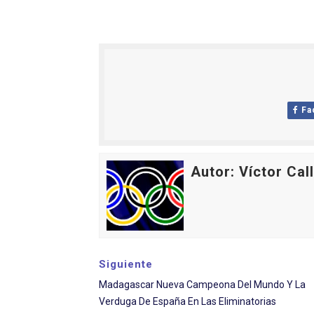
Mundial de piragüismo sla
Tour de Francia masculino
Mundial de Fórmula 1 2026
Fa
Copa del Mundo femenina 2
Campeonato de Europa de s
Autor: Víctor Cal
Siguiente
Madagascar Nueva Campeona Del Mundo Y La
Verduga De España En Las Eliminatorias