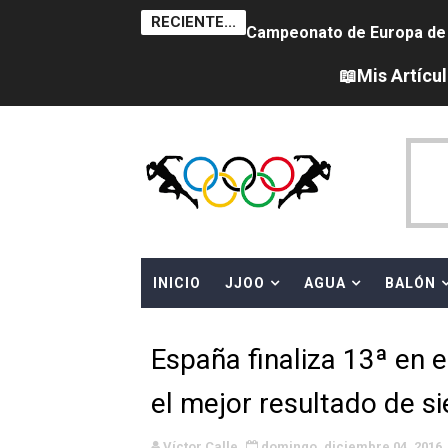
RECIENTE...
Campeonato de Europa de na
AEW - Adam Page con Brod
📖Mis Artícu
Tour de Francia femenino 
Women's Pro Baseball Lea
Campeonato de Europa en a
Campeonato de Europa de 
INICIO
JJOO
AGUA
BALÓN
WWE NXT - Myles Borne y Ta
Canadá Open 2026
España finaliza 13ª en 
Mundial de MotoGP 2026 -
el mejor resultado de s
Canadian Elite Basketball
Víctor Calle
domingo, diciembre 04, 2016