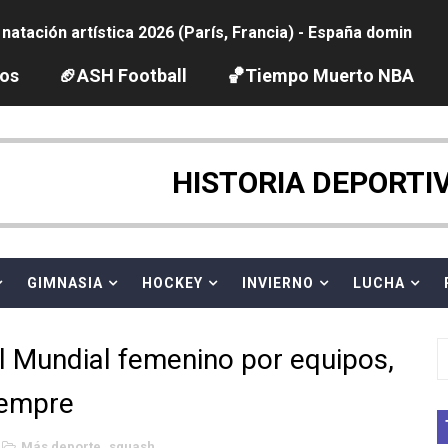
tación artística 2026 (París, Francia) - España domina junto
ido desbancan una semana después a The Demand por trío
los
🏈ASH Football
🏀Tiempo Muerto NBA
2026 - Etapa 5
gue 2026
HISTORIA DEPORTI
guas abiertas 2026 (París, Francia) - Dobletes de Wellbro
pentatlón moderno 2026 (Estambul, Turquía)
GIMNASIA
HOCKEY
INVIERNO
LUCHA
vion Heights ponen fin al reinado por parejas de The Vani
el Mundial femenino por equipos,
 GP Gran Bretaña
iempre
 League
Más deporte
,
squash