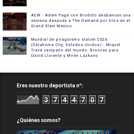
AEW - Adam Page con Brodido desbancan una
semana después a The Demand por tríos en el
Grand Slam Mexico
Mundial de piragüismo slalom 2026
(Oklahoma City, Estados Unidos) - Miquel
Travé campeón del mundo. Bronces para
David Llorente y Miren Lazkano
Eres nuestro deportista nº:
3
7
4
4
7
0
7
¿Quiénes somos?