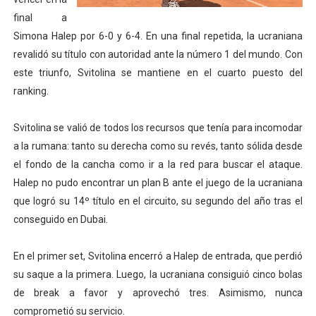
final a
Mundial de Fórmula 1 2026 - Lando Norris consigue en 
Simona Halep por 6-0 y 6-4. En una final repetida, la ucraniana
Copa del Mundo femenina 2026 - Estados Unidos campe
revalidó su título con autoridad ante la número 1 del mundo. Con
este triunfo, Svitolina se mantiene en el cuarto puesto del
Campeonato de Europa de saltos 2026 (París, Francia) 
ranking.
Campeonato de Europa de natación artística 2026 (París,
Svitolina se valió de todos los recursos que tenía para incomodar
AEW - Adam Page con Brodido desbancan una semana d
a la rumana: tanto su derecha como su revés, tanto sólida desde
el fondo de la cancha como ir a la red para buscar el ataque.
Halep no pudo encontrar un plan B ante el juego de la ucraniana
que logró su 14º título en el circuito, su segundo del año tras el
conseguido en Dubai.
En el primer set, Svitolina encerró a Halep de entrada, que perdió
su saque a la primera. Luego, la ucraniana consiguió cinco bolas
de break a favor y aprovechó tres. Asimismo, nunca
comprometió su servicio.