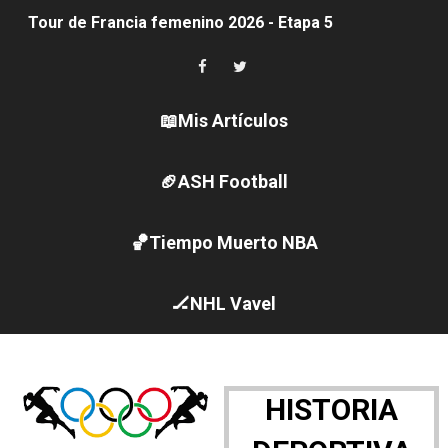
Tour de Francia femenino 2026 - Etapa 5
Women's Pro Baseball League 2026
Campeonato de Europa en aguas abiertas 2026 (París, F
📖Mis Artículos
Campeonato de Europa de pentatlón moderno 2026 (Est
🏈ASH Football
WWE NXT - Myles Borne y Tavion Heights ponen fin al r
🏀Tiempo Muerto NBA
Canadá Open 2026
Mundial de MotoGP 2026 - GP Gran Bretaña
🏒NHL Vavel
Canadian Elite Basketball League
Canadian Football League 2026 - Week 10
HISTORIA
EFA y AFLE 2026 - Regular season