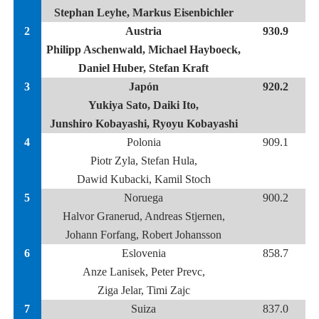
Stephan Leyhe, Markus Eisenbichler
2
Austria
930.9
Philipp Aschenwald, Michael Hayboeck,
Daniel Huber, Stefan Kraft
3
Japón
920.2
Yukiya Sato, Daiki Ito,
Junshiro Kobayashi, Ryoyu Kobayashi
4
Polonia
909.1
Piotr Zyla, Stefan Hula,
Dawid Kubacki, Kamil Stoch
5
Noruega
900.2
Halvor Granerud, Andreas Stjernen,
Johann Forfang, Robert Johansson
6
Eslovenia
858.7
Anze Lanisek, Peter Prevc,
Ziga Jelar, Timi Zajc
7
Suiza
837.0