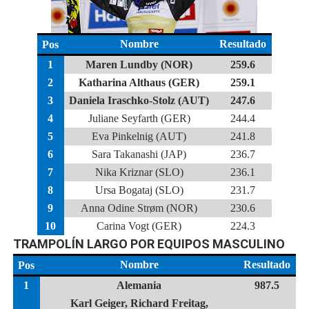
Nombre
Resultado
Pos
1
Maren Lundby (NOR)
259.6
2
Katharina Althaus (GER)
259.1
3
Daniela Iraschko-Stolz (AUT)
247.6
4
Juliane Seyfarth (GER)
244.4
5
Eva Pinkelnig (AUT)
241.8
6
Sara Takanashi (JAP)
236.7
7
Nika Kriznar (SLO)
236.1
8
Ursa Bogataj (SLO)
231.7
9
Anna Odine Strøm (NOR)
230.6
10
Carina Vogt (GER)
224.3
TRAMPOLÍN LARGO POR EQUIPOS MASCULINO
Nombre
Resultado
Pos
1
Alemania
987.5
Karl Geiger, Richard Freitag,