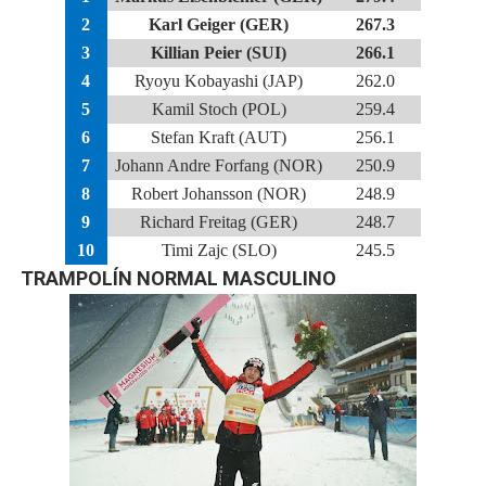
2
Karl Geiger (GER)
267.3
3
Killian Peier (SUI)
266.1
4
Ryoyu Kobayashi (JAP)
262.0
5
Kamil Stoch (POL)
259.4
6
Stefan Kraft (AUT)
256.1
7
Johann Andre Forfang (NOR)
250.9
8
Robert Johansson (NOR)
248.9
9
Richard Freitag (GER)
248.7
10
Timi Zajc (SLO)
245.5
TRAMPOLÍN NORMAL MASCULINO