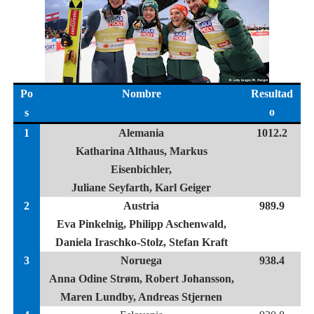
Po
Nombre
Resultad
o
s
1
Alemania
1012.2
Katharina Althaus, Markus
Eisenbichler,
Juliane Seyfarth, Karl Geiger
2
Austria
989.9
Eva Pinkelnig, Philipp Aschenwald,
Daniela Iraschko-Stolz, Stefan Kraft
3
Noruega
938.4
Anna Odine Strøm, Robert Johansson,
Maren Lundby, Andreas Stjernen