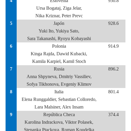
4
Eslovenia
930.8
Ursa Bogataj, Ziga Jelar,
Nika Kriznar, Peter Prevc
5
Japón
928.6
Yuki Ito, Yukiya Sato,
Sara Takanashi, Ryoyu Kobayashi
6
Polonia
914.9
Kinga Rajda, Dawid Kubacki,
Kamila Karpiel, Kamil Stoch
7
Rusia
896.2
Anna Shpyneva, Dmitriy Vassiliev,
Sofya Tikhonova, Evgeniy Klimov
8
Italia
801.4
Elena Runggaldier, Sebastian Colloredo,
Lara Malsiner, Alex Insam
9
República Checa
374.4
Karolina Indrackova, Viktor Polasek,
Stepanka Ptackova, Roman Koudelka