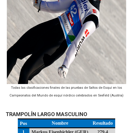
Mundial de Fórmula 1 2026 - Lando Norris consigue en 
Campeonato de Europa de saltos 2026 (París, Francia) 
Tour de Francia femenino 2026 - Etapa 6
Women's Pro Baseball League 2026
Campeonato de Europa en aguas abiertas 2026 (París, F
Todas las clasificaciones finales de las pruebas de Saltos de Esquí en los
Campeonatos del Mundo de esquí nórdico celebrados en Seefeld (Austria)
TRAMPOLÍN LARGO MASCULINO
Nombre
Resultado
Pos
1
Markus Eisenbichler (GER)
279.4