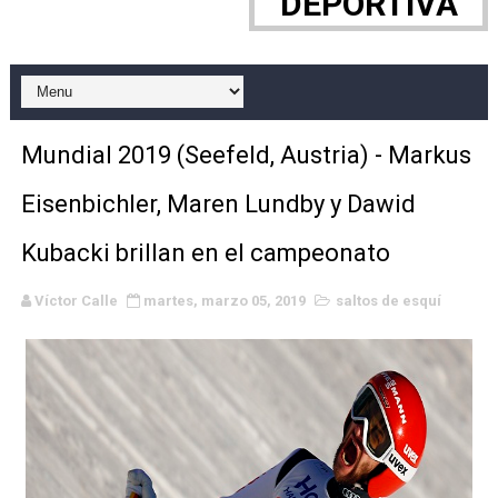
DEPORTIVA
Grandes éxitos por fin para Chelsea Green, Chad Gabl
Campeonato de Europa de MTB 2026 (Monteceneri, Suiza)
Campeonato de Europa de remo 2026 (Varese, Italia) - 
Mundial 2019 (Seefeld, Austria) - Markus
Mundial de lacrosse femenino 2026 (Tokio, Japón) - Es
Eisenbichler, Maren Lundby y Dawid
Máxima celebración en el último Impact! con Jason Ho
Kubacki brillan en el campeonato
Mundial de esgrima 2026 (Hong Kong) - La delegación ita
Víctor Calle
martes, marzo 05, 2019
saltos de esquí
Raquel Rodriguez es la nueva monarca Intercontinental,
Athletes Unlimited Softball League 2026 - Las Utah Ta
Mundial de piragüismo slalom 2026 (Oklahoma City, Es
Tour de Francia masculino 2026 - Tadej Pogacar entra 