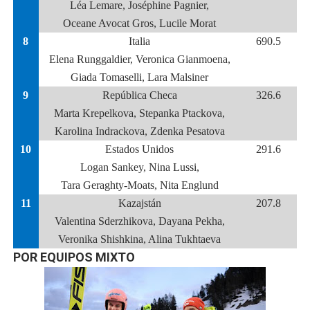
Léa Lemare, Joséphine Pagnier,
Oceane Avocat Gros, Lucile Morat
8
Italia
690.5
Elena Runggaldier, Veronica Gianmoena,
Giada Tomaselli, Lara Malsiner
9
República Checa
326.6
Marta Krepelkova, Stepanka Ptackova,
Karolina Indrackova, Zdenka Pesatova
10
Estados Unidos
291.6
Logan Sankey, Nina Lussi,
Tara Geraghty-Moats, Nita Englund
11
Kazajstán
207.8
Valentina Sderzhikova, Dayana Pekha,
Veronika Shishkina, Alina Tukhtaeva
POR EQUIPOS MIXTO