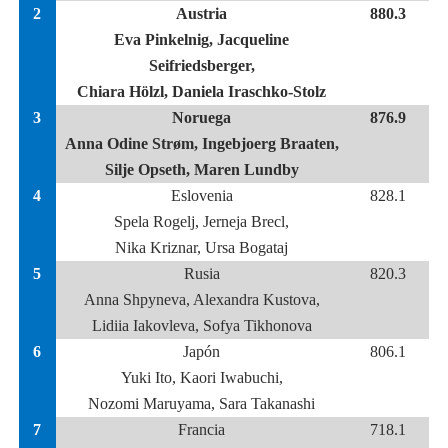
2
Austria
880.3
Eva Pinkelnig, Jacqueline
Seifriedsberger,
Chiara Hölzl, Daniela Iraschko-Stolz
3
Noruega
876.9
Anna Odine Strøm, Ingebjoerg Braaten,
Silje Opseth, Maren Lundby
4
Eslovenia
828.1
Spela Rogelj, Jerneja Brecl,
Nika Kriznar, Ursa Bogataj
5
Rusia
820.3
Anna Shpyneva, Alexandra Kustova,
Lidiia Iakovleva, Sofya Tikhonova
6
Japón
806.1
Yuki Ito, Kaori Iwabuchi,
Nozomi Maruyama, Sara Takanashi
7
Francia
718.1