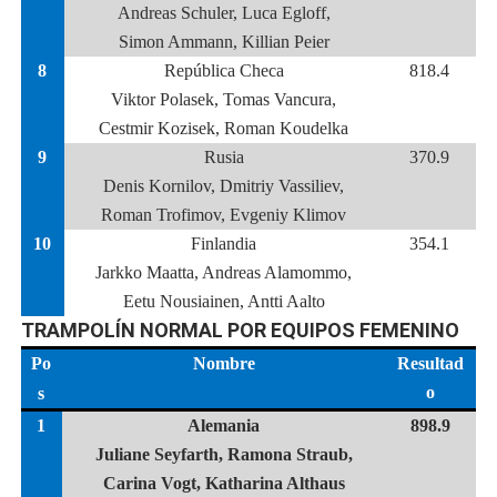
Andreas Schuler, Luca Egloff,
Simon Ammann, Killian Peier
8
República Checa
818.4
Viktor Polasek, Tomas Vancura,
Cestmir Kozisek, Roman Koudelka
9
Rusia
370.9
Denis Kornilov, Dmitriy Vassiliev,
Roman Trofimov, Evgeniy Klimov
10
Finlandia
354.1
Jarkko Maatta, Andreas Alamommo,
Eetu Nousiainen, Antti Aalto
TRAMPOLÍN NORMAL POR EQUIPOS FEMENINO
Po
Nombre
Resultad
o
s
1
Alemania
898.9
Juliane Seyfarth, Ramona Straub,
Carina Vogt, Katharina Althaus