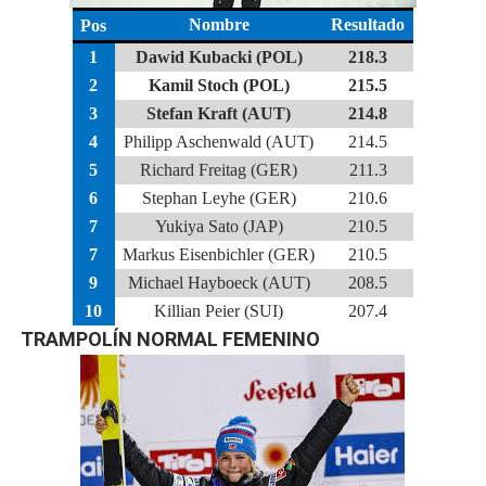
Nombre
Resultado
Pos
1
Dawid Kubacki (POL)
218.3
2
Kamil Stoch (POL)
215.5
3
Stefan Kraft (AUT)
214.8
4
Philipp Aschenwald (AUT)
214.5
5
Richard Freitag (GER)
211.3
6
Stephan Leyhe (GER)
210.6
7
Yukiya Sato (JAP)
210.5
7
Markus Eisenbichler (GER)
210.5
9
Michael Hayboeck (AUT)
208.5
10
Killian Peier (SUI)
207.4
TRAMPOLÍN NORMAL FEMENINO