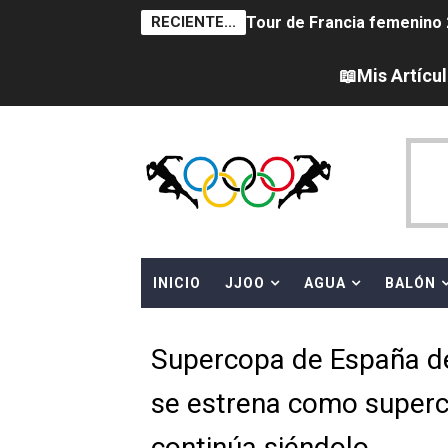
RECIENTE...
Tour de Francia femenino 
Campeonato de Europa en a
📖Mis Artícu
Campeonato de Europa de sa
Women's Pro Baseball Lea
Campeonato de Europa de 
Campeonato de Europa de na
INICIO
JJOO
AGUA
BALÓN
AEW - Adam Page con Brod
Canadá Open 2026
Supercopa de España de 
Mundial de MotoGP 2026 -
se estrena como superc
Canadian Elite Basketball 
continúa siéndolo