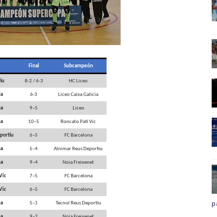
N
Final
Subcampeón
iu
8-2 / 6-3
HC Liceo
da
6-3
Liceo Caixa Galicia
na
9–5
Liceo
na
10–5
Roncato Patí Vic
portiu
6–5
FC Barcelona
na
5–4
Alnimar Reus Deportiu
na
9–4
Noia Freixenet
Vic
7–5
FC Barcelona
Vic
6–5
FC Barcelona
p
na
5–1
Tecnol Reus Deportiu
na
9–2
Noia Freixenet