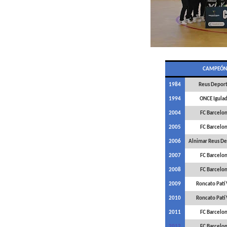
CAMPEÓ
1984
Reus Deport
1994
ONCE Igula
2004
FC Barcelo
2005
FC Barcelo
2006
Alnimar Reus De
2007
FC Barcelo
2008
FC Barcelo
2009
Roncato Patí 
2010
Roncato Patí 
2011
FC Barcelo
2012
FC Barcelo