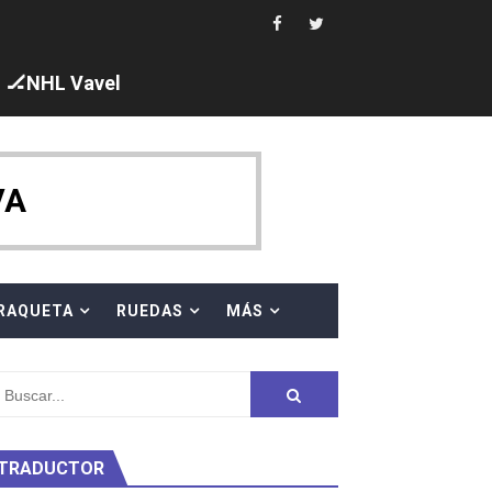
i los protagonistas. Ángela Martínez fue 5ª en 10km
🏒NHL Vavel
ajal en plataforma. 5 orazos para Chiara Pellacani, doblet
VA
 al equipo neutral ruso, llevándose 8 medallas, seis para I
RAQUETA
RUEDAS
MÁS
s en el Grand Slam Mexico
TRADUCTOR