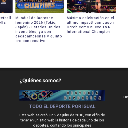
etball
Mundial de lacrosse
Máxima celebración en el
offs
femenino 2026 (Tokio,
último Impact! con Jason
Japón) - Estados Unidos
Hotch como nuevo TNA
invencibles, ya son
International Champion
decacampeonas y quinto
oro consecutivo
¿Quiénes somos?
Hi
TODO EL DEPORTE POR IGUAL
Esta web se creó, un 9 de julio de 2010, con el fin de
tener en un sitio web la historia de cada uno de los
deportes, contando los principales