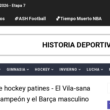
2026 - Etapa 7
guas abiertas 2026 (París, Francia) - Wellbrock y Taddeucc
los
🏈ASH Football
🏀Tiempo Muerto NBA
ltos 2026 (París, Francia) - Bronce para Jorge y Ana Carv
gue 2026
HISTORIA DEPORTI
pentatlón moderno 2026 (Estambul, Turquía)
tación artística 2026 (París, Francia) - España domina junto
GIMNASIA
HOCKEY
INVIERNO
LUCHA
ido desbancan una semana después a The Demand por trío
hockey patines - El Vila-sana
 GP Gran Bretaña
ampeón y el Barça masculino
League 2026 - Playoffs