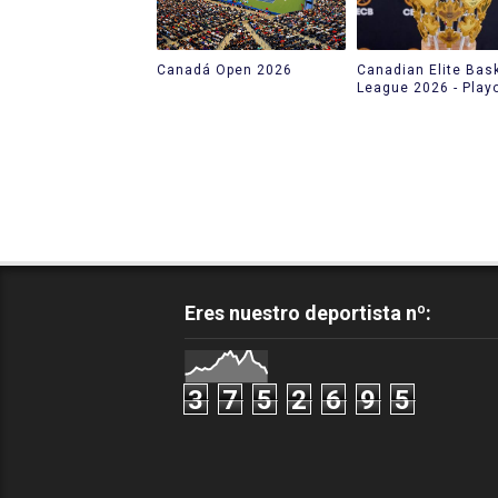
Canadá Open 2026
Canadian Elite Bask
League 2026 - Play
Eres nuestro deportista nº:
3
7
5
2
6
9
5