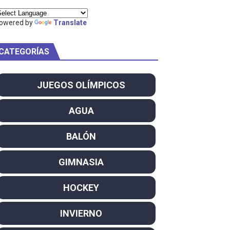
ty Project
owered by
Translate
CATEGORÍAS
am
JUEGOS OLÍMPICOS
ei dominan el Europeo
AGUA
ña se reparten el botín y Caetano Horta y Rodrigo Conde f
BALÓN
son decacampeonas y quinto oro consecutivo
GIMNASIA
onal Champion
HOCKEY
atas
INVIERNO
 WWE