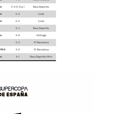
na
3–3 (1–0 p.)
Reus Deportiu
na
5–4
Liceo
na
6–5
Liceo
2–1
Reus Deportiu
na
4–0
Voltregá
3–2
FC Barcelona
 Miró
3–2
FC Barcelona
na
4-1
Reus Deportiu Miró