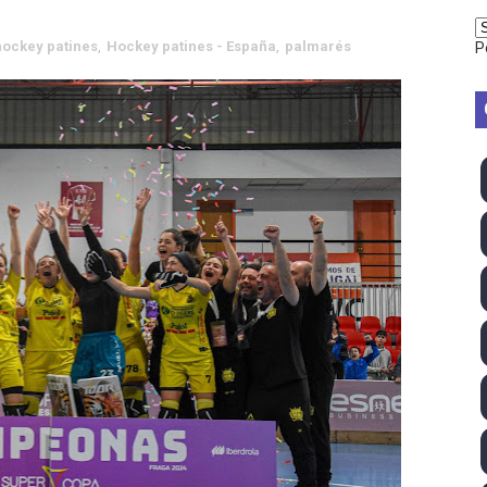
vion Heights ponen fin al reinado por parejas de The Vani
hockey patines
,
Hockey patines - España
,
palmarés
P
2026 - Week 10
 season
ra Chelsea Green, Chad Gable y Baron Corbin en SummerSl
TB 2026 (Monteceneri, Suiza) - Charlie Aldridge y Sina Fr
emo 2026 (Varese, Italia) - Rumanía, Alemania y Gran Breta
ino 2026 (Tokio, Japón) - Estados Unidos invencibles, ya 
último Impact! con Jason Hotch como nuevo TNA Internati
ong Kong) - La delegación italiana arrasa con 4 oros y 4 pl
va monarca Intercontinental, su primer título individual en