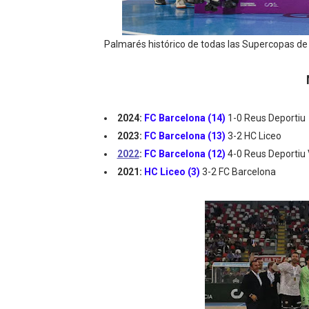
Athletes Unlimited Softba
Palmarés histórico de todas las Supercopas d
Mundial de piragüismo sla
Tour de Francia masculino
Mundial de Fórmula 1 2026
2024:
FC Barcelona (14)
1-0 Reus Deportiu
2023:
FC Barcelona (13)
3-2 HC Liceo
Campeonato de Europa de h
2022
:
FC Barcelona (12)
4-0 Reus Deportiu 
2021:
HC Liceo (3)
3-2 FC Barcelona