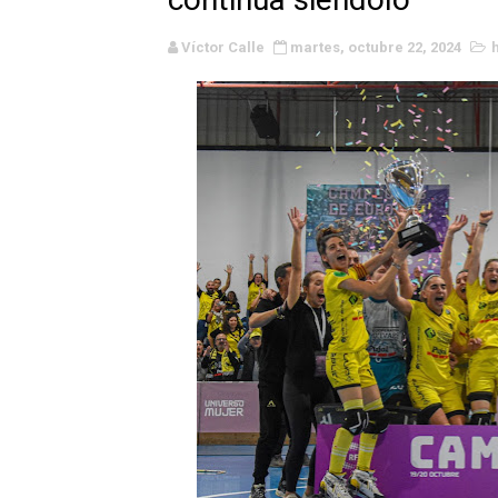
WWE NXT - Myles Borne y Ta
Víctor Calle
martes, octubre 22, 2024
Canadian Football League 
EFA y AFLE 2026 - Regular
Grandes éxitos por fin pa
Campeonato de Europa de M
Campeonato de Europa de r
Mundial de lacrosse femen
Máxima celebración en el 
Mundial de esgrima 2026 (H
Raquel Rodriguez es la nue