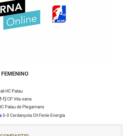
FEMENINO
ali HC Palau
2-1)
CP Vila-sana
 HC Palau de Plegamans
s
6-0 Cerdanyola CH Feníe Energía