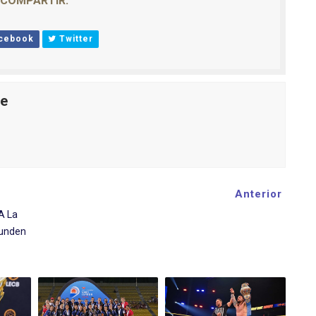
COMPARTIR:
cebook
Twitter
le
Anterior
A La
Hunden