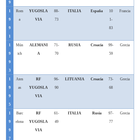
9
1
Rom
YUGOSLA
88-
ITALIA
España
10
Francia
9
a
VIA
73
1-
9
83
1
1
Mún
ALEMANI
71-
RUSIA
Croacia
99-
Grecia
9
ich
A
70
59
9
3
1
Aten
RF
96-
LITUANIA
Croacia
73-
Grecia
9
as
YUGOSLA
90
68
9
VIA
5
1
Barc
RF
61-
ITALIA
Rusia
97-
Grecia
9
elona
YUGOSLA
49
77
9
VIA
7