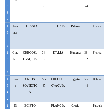
9
23
24
3
7
1
Kau
LITUANIA
LETONIA
Polonia
Francia
9
nas
3
9
1
Gine
CHECOSL
34-
ITALIA
Hungría
38-
Francia
9
bra
OVAQUIA
32
32
4
6
1
Prag
UNIÓN
56-
CHECOSL
Egipto
50-
Bélgica
9
a
SOVIÉTIC
37
OVAQUIA
48
4
A
7
1
El
EGIPTO
FRANCIA
Grecia
Turquía