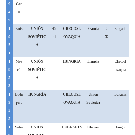
9
Cair
4
o
9
1
París
UNIÓN
45-
CHECOSL
Francia
55-
Bulgaria
9
SOVIÉTIC
44
OVAQUIA
52
5
A
1
1
Mos
UNIÓN
HUNGRÍA
Francia
Checosl
9
cú
SOVIÉTIC
ovaquia
5
A
3
1
Buda
HUNGRÍA
CHECOSL
Unión
Bulgaria
9
pest
OVAQUIA
Soviética
5
5
1
Sofia
UNIÓN
BULGARIA
Checosl
Hungría