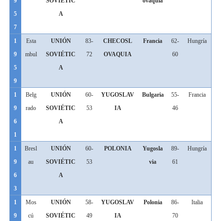
9
SOVIÉTIC
ovaquia
5
A
7
1
Esta
UNIÓN
83-
CHECOSL
Francia
62-
Hungría
9
mbul
SOVIÉTIC
72
OVAQUIA
60
5
A
9
1
Belg
UNIÓN
60-
YUGOSLAV
Bulgaria
55-
Francia
9
rado
SOVIÉTIC
53
IA
46
6
A
1
1
Bresl
UNIÓN
60-
POLONIA
Yugosla
89-
Hungría
9
au
SOVIÉTIC
53
via
61
6
A
3
1
Mos
UNIÓN
58-
YUGOSLAV
Polonia
86-
Italia
9
cú
SOVIÉTIC
49
IA
70