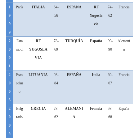
1
París
ITALIA
64-
ESPAÑA
RF
74-
Francia
9
56
Yugosla
62
9
via
9
2
Esta
RF
78-
TURQUÍA
España
99-
Alemani
0
mbul
YUGOSLA
69
90
a
0
VIA
1
2
Esto
LITUANIA
93-
ESPAÑA
Italia
69-
Francia
0
colm
84
67
0
o
3
2
Belg
GRECIA
78-
ALEMANI
Francia
98-
España
0
rado
62
A
68
0
5