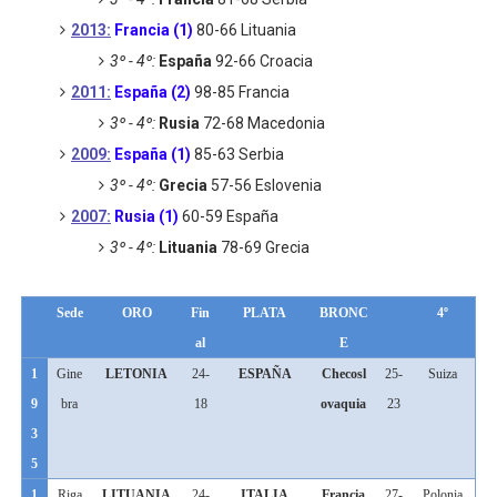
2013:
Francia (1)
80-66 Lituania
3º - 4º:
España
92-66 Croacia
2011:
España (2)
98-85 Francia
3º - 4º:
Rusia
72-68 Macedonia
2009:
España (1)
85-63 Serbia
3º - 4º:
Grecia
57-56 Eslovenia
2007:
Rusia (1)
60-59 España
3º - 4º:
Lituania
78-69 Grecia
Sede
ORO
Fin
PLATA
BRONC
4º
al
E
1
Gine
LETONIA
24-
ESPAÑA
Checosl
25-
Suiza
9
bra
18
ovaquia
23
3
5
1
Riga
LITUANIA
24-
ITALIA
Francia
27-
Polonia