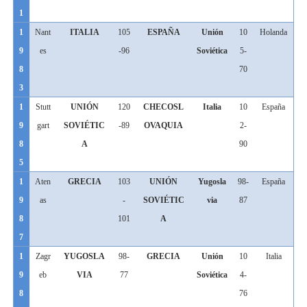
1
1
Nant
ITALIA
105
ESPAÑA
Unión
10
Holanda
9
es
-96
Soviética
5-
8
70
3
1
Stutt
UNIÓN
120
CHECOSL
Italia
10
España
9
gart
SOVIÉTIC
-89
OVAQUIA
2-
8
A
90
5
1
Aten
GRECIA
103
UNIÓN
Yugosla
98-
España
9
as
-
SOVIÉTIC
via
87
8
101
A
7
1
Zagr
YUGOSLA
98-
GRECIA
Unión
10
Italia
9
eb
VIA
77
Soviética
4-
8
76