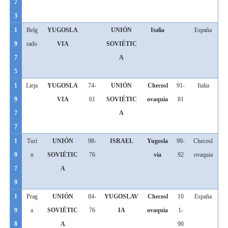
7
3
1
Belg
YUGOSLA
UNIÓN
Italia
España
9
rado
VIA
SOVIÉTIC
7
A
5
1
Lieja
YUGOSLA
74-
UNIÓN
Checosl
91-
Italia
9
VIA
61
SOVIÉTIC
ovaquia
81
7
A
7
1
Turí
UNIÓN
98-
ISRAEL
Yugosla
99-
Checosl
9
n
SOVIÉTIC
76
via
92
ovaquia
7
A
9
1
Prag
UNIÓN
84-
YUGOSLAV
Checosl
10
España
9
a
SOVIÉTIC
76
IA
ovaquia
1-
8
A
90