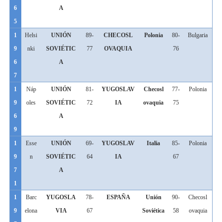
6
A
5
1
Helsi
UNIÓN
89-
CHECOSL
Polonia
80-
Bulgaria
9
nki
SOVIÉTIC
77
OVAQUIA
76
6
A
7
1
Náp
UNIÓN
81-
YUGOSLAV
Checosl
77-
Polonia
9
oles
SOVIÉTIC
72
IA
ovaquia
75
6
A
9
1
Esse
UNIÓN
69-
YUGOSLAV
Italia
85-
Polonia
9
n
SOVIÉTIC
64
IA
67
7
A
1
1
Barc
YUGOSLA
78-
ESPAÑA
Unión
90-
Checosl
9
elona
VIA
67
Soviética
58
ovaquia