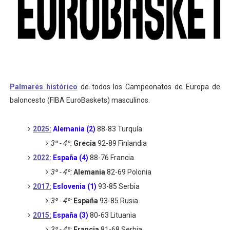
Athletes Unlimited Softball League 2026 - Las Utah Ta
Mundial de piragüismo slalom 2026 (Oklahoma City, Es
Tour de Francia masculino 2026 - Tadej Pogacar entra 
Mundial de Fórmula 1 2026 - Lando Norris consigue en 
Palmarés histórico
de todos los Campeonatos de Europa de
baloncesto (FIBA EuroBaskets) masculinos.
Campeonato de Europa de high diving 2026 (París, Fran
2025:
Alemania (2)
88-83 Turquía
3º - 4º:
Grecia
92-89 Finlandia
2022:
España (4)
88-76 Francia
3º - 4º:
Alemania
82-69 Polonia
2017:
Eslovenia (1)
93-85 Serbia
3º - 4º:
España
93-85 Rusia
2015:
España (3)
80-63 Lituania
3º - 4º:
Francia
81-68 Serbia