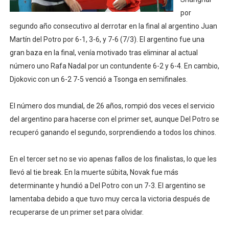
Mundial de lacrosse femenino 2026 (Tokio, Japón) - Es
por
segundo año consecutivo al derrotar en la final al argentino Juan
Máxima celebración en el último Impact! con Jason Ho
Martín del Potro por 6-1, 3-6, y 7-6 (7/3). El argentino fue una
gran baza en la final, venía motivado tras eliminar al actual
Mundial de esgrima 2026 (Hong Kong) - La delegación ita
número uno Rafa Nadal por un contundente 6-2 y 6-4. En cambio,
Djokovic con un 6-2 7-5 venció a Tsonga en semifinales.
Raquel Rodriguez es la nueva monarca Intercontinental,
Campeonato de Europa de atletismo femenino 2026 (Bi
El número dos mundial, de 26 años, rompió dos veces el servicio
del argentino para hacerse con el primer set, aunque Del Potro se
recuperó ganando el segundo, sorprendiendo a todos los chinos.
En el tercer set no se vio apenas fallos de los finalistas, lo que les
llevó al tie break. En la muerte súbita, Novak fue más
determinante y hundió a Del Potro con un 7-3. El argentino se
lamentaba debido a que tuvo muy cerca la victoria después de
recuperarse de un primer set para olvidar.