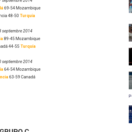
7 septiembre 2014
dá
69-54 Mozambique
ncia 48-50
Turquía
8 septiembre 2014
ia
89-45 Mozambique
adá 44-55
Turquía
0 septiembre 2014
ía
64-54 Mozambique
ancia
63-59 Canadá
p
GRUPO C