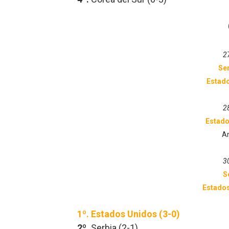
2
Se
Estad
2
Estado
A
3
S
Estado
1º.
Estados Unidos (3-0)
2º.
Serbia
(2-1)