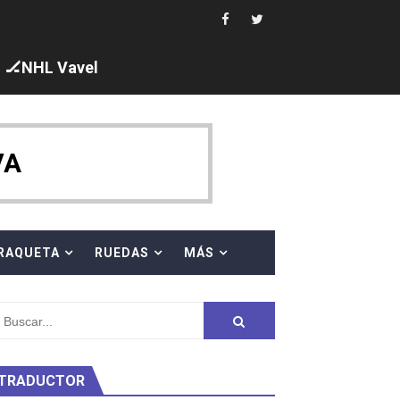
i los protagonistas. Ángela Martínez fue 5ª en 10km
ajal en plataforma. 5 orazos para Chiara Pellacani, doblet
🏒NHL Vavel
VA
 al equipo neutral ruso, llevándose 8 medallas, seis para I
s en el Grand Slam Mexico
RAQUETA
RUEDAS
MÁS
TRADUCTOR
ty Project