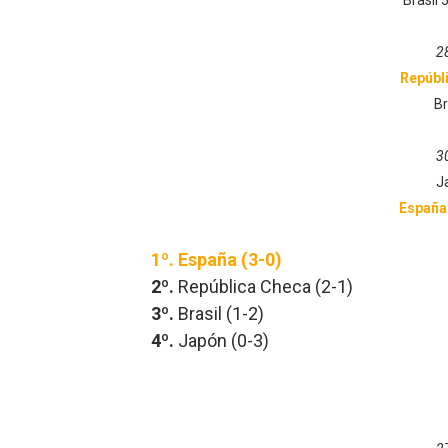
Brasil
Mundial de piragüismo sla
2
Tour de Francia masculino
Repúbl
Br
Mundial de Fórmula 1 2026
3
Campeonato de Europa de h
J
Tour de Francia femenino 
Españ
1º.
España (3-0)
2º.
República Checa (2-1)
3º.
Brasil (1-2)
4º.
Japón (0-3)