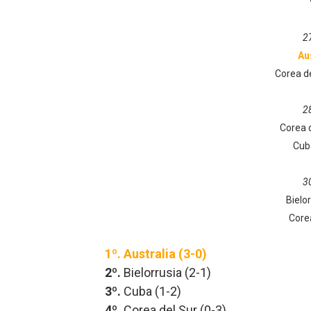
2
Au
Corea d
2
Corea 
Cub
3
Bielo
Core
1º. Australia (3-0)
2º.
Bielorrusia (2-1)
3º.
Cuba (1-2)
4º.
Corea del Sur (0-3)