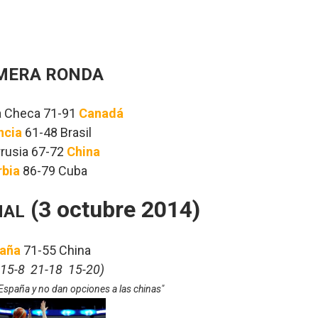
MERA RONDA
a Checa 71-91
Canadá
ncia
61-48 Brasil
rrusia 67-72
China
rbia
86-79 Cuba
(3 octubre 2014)
NAL
aña
71-55 China
 15-8 21-18 15-20)
a España y no dan opciones a las chinas"