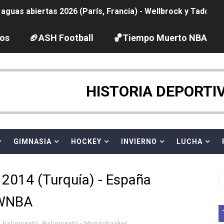
guas abiertas 2026 (París, Francia) - Wellbrock y Taddeucc
ltos 2026 (París, Francia) - Bronce para Jorge y Ana Carv
los
🏈ASH Football
🏀Tiempo Muerto NBA
gue 2026
pentatlón moderno 2026 (Estambul, Turquía)
HISTORIA DEPORTI
tación artística 2026 (París, Francia) - España domina junto
ido desbancan una semana después a The Demand por trío
GIMNASIA
HOCKEY
INVIERNO
LUCHA
 GP Gran Bretaña
2014 (Turquía) - España
League 2026 - Playoffs
 WNBA
vion Heights ponen fin al reinado por parejas de The Vani
baloncesto
,
Baloncesto - Mundobasket