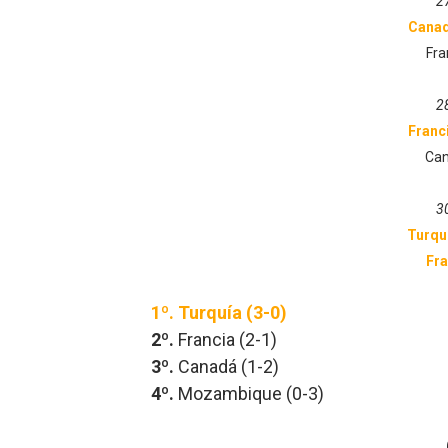
2
Cana
Fra
2
Franc
Can
3
Turqu
Fr
1º.
Turquía (3-0)
2º.
Francia (2-1)
3º.
Canadá (1-2)
4º.
Mozambique (0-3)