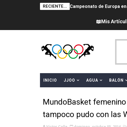
RECIENTE...
Campeonato de Europa en a
Campeonato de Europa de sa
📖Mis Artícu
Women's Pro Baseball Lea
Campeonato de Europa de 
Campeonato de Europa de na
AEW - Adam Page con Brod
INICIO
JJOO
AGUA
BALÓN
Canadá Open 2026
Mundial de MotoGP 2026 -
MundoBasket femenino 
Canadian Elite Basketball 
tampoco pudo con las
WWE NXT - Myles Borne y Ta
Víctor Calle
domingo, octubre 05, 2014