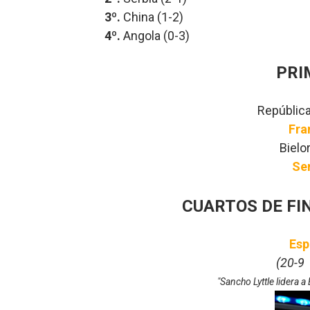
3º.
China (1-2)
4º.
Angola (0-3)
PRI
Repúblic
Fra
Bielo
Se
CUARTOS DE FI
Esp
(20-9
"Sancho Lyttle lidera 