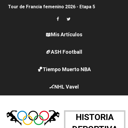
Tour de Francia femenino 2026 - Etapa 5
Women's Pro Baseball League 2026
Campeonato de Europa en aguas abiertas 2026 (París, F
📖Mis Artículos
Campeonato de Europa de pentatlón moderno 2026 (Est
🏈ASH Football
WWE NXT - Myles Borne y Tavion Heights ponen fin al r
🏀Tiempo Muerto NBA
Canadá Open 2026
Mundial de MotoGP 2026 - GP Gran Bretaña
🏒NHL Vavel
Canadian Elite Basketball League
Canadian Football League 2026 - Week 10
HISTORIA
EFA y AFLE 2026 - Regular season