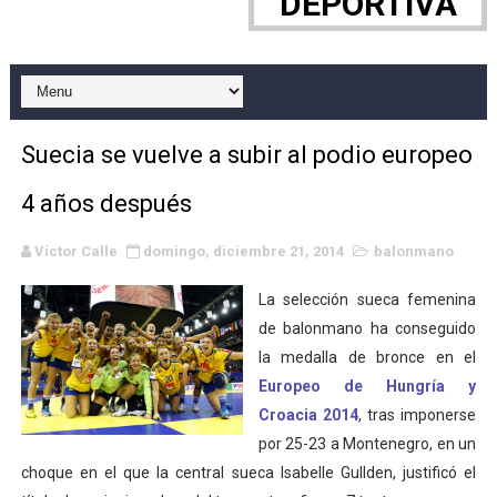
DEPORTIVA
Grandes éxitos por fin para Chelsea Green, Chad Gabl
Campeonato de Europa de MTB 2026 (Monteceneri, Suiza)
Campeonato de Europa de remo 2026 (Varese, Italia) - 
Suecia se vuelve a subir al podio europeo
Mundial de lacrosse femenino 2026 (Tokio, Japón) - Es
4 años después
Máxima celebración en el último Impact! con Jason Ho
Víctor Calle
domingo, diciembre 21, 2014
balonmano
Mundial de esgrima 2026 (Hong Kong) - La delegación ita
La selección sueca femenina
Raquel Rodriguez es la nueva monarca Intercontinental,
de balonmano ha conseguido
la medalla de bronce en el
Athletes Unlimited Softball League 2026 - Las Utah Ta
Europeo de Hungría y
Croacia 2014
, tras imponerse
Mundial de piragüismo slalom 2026 (Oklahoma City, Es
por 25-23 a Montenegro, en un
choque en el que la central sueca Isabelle Gullden, justificó el
Tour de Francia masculino 2026 - Tadej Pogacar entra 