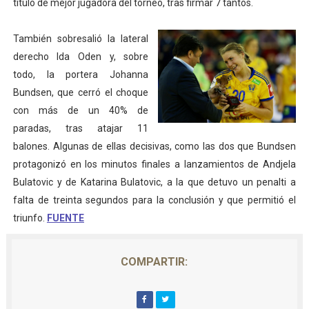
título de mejor jugadora del torneo, tras firmar 7 tantos.
Mundial de Fórmula 1 2026 - Lando Norris consigue en 
También sobresalió la lateral
Copa del Mundo femenina 2026 - Estados Unidos campe
derecho Ida Oden y, sobre
todo, la portera Johanna
Campeonato de Europa de saltos 2026 (París, Francia) 
Bundsen, que cerró el choque
con más de un 40% de
Campeonato de Europa de natación artística 2026 (París,
paradas, tras atajar 11
AEW - Adam Page con Brodido desbancan una semana d
balones. Algunas de ellas decisivas, como las dos que Bundsen
protagonizó en los minutos finales a lanzamientos de Andjela
Bulatovic y de Katarina Bulatovic, a la que detuvo un penalti a
falta de treinta segundos para la conclusión y que permitió el
triunfo.
FUENTE
COMPARTIR: