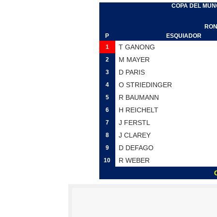
COPA DEL MUN
Campeonato de Europa de na
RON
Tour de Francia femenino 
P
ESQUIADOR
T GANONG
1
Campeonato de Europa en a
M MAYER
2
D PARIS
3
Campeonato de Europa de 
O STRIEDINGER
4
R BAUMANN
5
Mundial de MotoGP 2026 -
H REICHELT
6
J FERSTL
7
J CLAREY
8
D DEFAGO
9
R WEBER
10