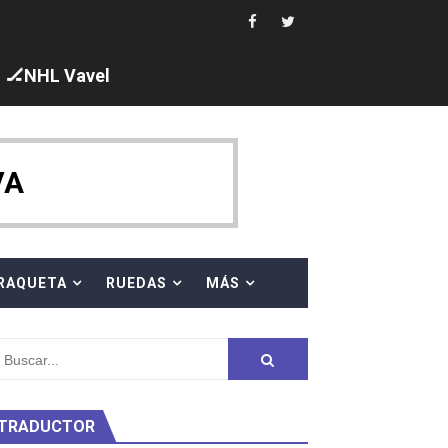
🏒NHL Vavel
 cuarto oro
ty Project
VA
am
RAQUETA
RUEDAS
MÁS
ei dominan el Europeo
ña se reparten el botín y Caetano Horta y Rodrigo Conde f
son decacampeonas y quinto oro consecutivo
TRADUCTOR
onal Champion