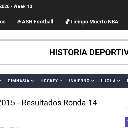
2026 - Week 10
 season
los
🏈ASH Football
🏀Tiempo Muerto NBA
ltos 2026 (París, Francia) - Chiara Pellacani se cuelga su
vion Heights ponen fin al reinado por parejas de The Vani
HISTORIA DEPORTI
ra Chelsea Green, Chad Gable y Baron Corbin en SummerSl
GIMNASIA
HOCKEY
INVIERNO
LUCHA
TB 2026 (Monteceneri, Suiza) - Charlie Aldridge y Sina Fr
emo 2026 (Varese, Italia) - Rumanía, Alemania y Gran Breta
015 - Resultados Ronda 14
ino 2026 (Tokio, Japón) - Estados Unidos invencibles, ya 
último Impact! con Jason Hotch como nuevo TNA Internati
quí alpino