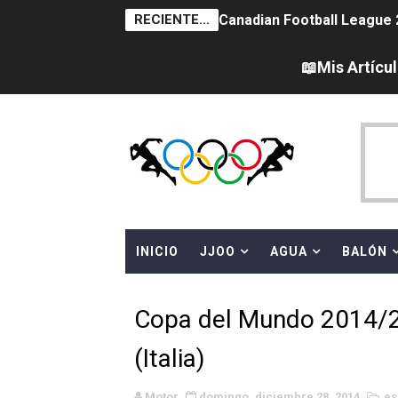
RECIENTE...
Canadian Football League 
EFA y AFLE 2026 - Regular
📖Mis Artícu
Campeonato de Europa de sa
WWE NXT - Myles Borne y Ta
Canadá Open 2026
Grandes éxitos por fin pa
INICIO
JJOO
AGUA
BALÓN
Campeonato de Europa de M
Campeonato de Europa de r
Copa del Mundo 2014/2
Mundial de lacrosse femen
(Italia)
Máxima celebración en el 
Motor
domingo, diciembre 28, 2014
es