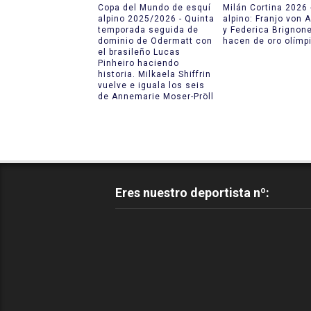
Copa del Mundo de esquí
Milán Cortina 2026 
alpino 2025/2026 - Quinta
alpino: Franjo von 
temporada seguida de
y Federica Brignon
dominio de Odermatt con
hacen de oro olímp
el brasileño Lucas
Pinheiro haciendo
historia. Milkaela Shiffrin
vuelve e iguala los seis
de Annemarie Moser-Pröll
Eres nuestro deportista nº: