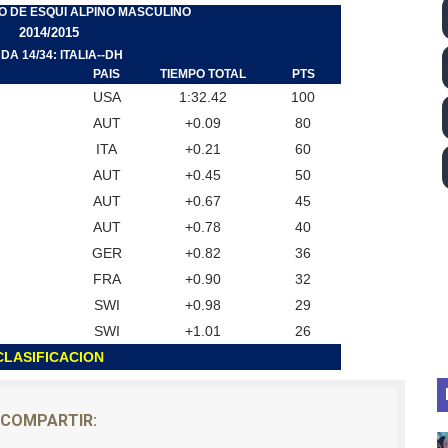
O DE ESQUI ALPINO MASCULINO
tación artística 2026 (París, Francia) - España domina junto
2014/2015
DA 14/34: ITALIA--DH
2026 - Etapa 5
PAIS
TIEMPO TOTAL
PTS
USA
1:32.42
100
guas abiertas 2026 (París, Francia) - Dobletes de Wellbro
AUT
+0.09
80
ITA
+0.21
60
pentatlón moderno 2026 (Estambul, Turquía)
AUT
+0.45
50
AUT
+0.67
45
 GP Gran Bretaña
AUT
+0.78
40
GER
+0.82
36
FRA
+0.90
32
SWI
+0.98
29
SWI
+1.01
26
CLASIFICACION
COMPARTIR: