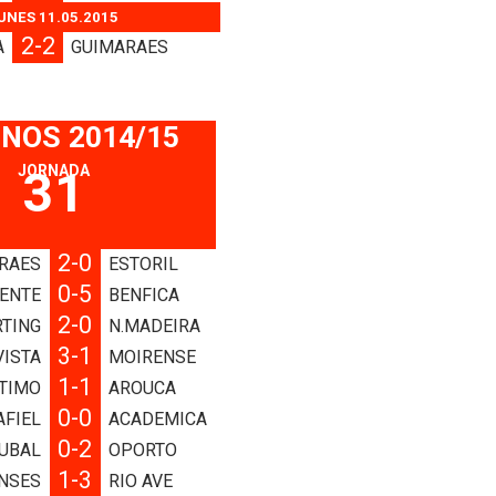
UNES 11.05.2015
2-2
A
GUIMARAES
 NOS 2014/15
JORNADA
31
2-0
RAES
ESTORIL
0-5
CENTE
BENFICA
2-0
TING
N.MADEIRA
3-1
VISTA
MOIRENSE
1-1
TIMO
AROUCA
0-0
AFIEL
ACADEMICA
0-2
TUBAL
OPORTO
1-3
NSES
RIO AVE