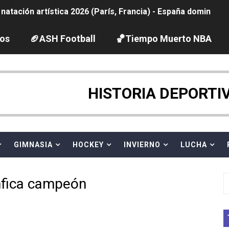
tación artística 2026 (París, Francia) - España domina junto
ido desbancan una semana después a The Demand por trío
los
🏈ASH Football
🏀Tiempo Muerto NBA
2026 - Etapa 5
gue 2026
HISTORIA DEPORTI
guas abiertas 2026 (París, Francia) - Dobletes de Wellbro
pentatlón moderno 2026 (Estambul, Turquía)
GIMNASIA
HOCKEY
INVIERNO
LUCHA
vion Heights ponen fin al reinado por parejas de The Vani
nfica campeón
 GP Gran Bretaña
 League