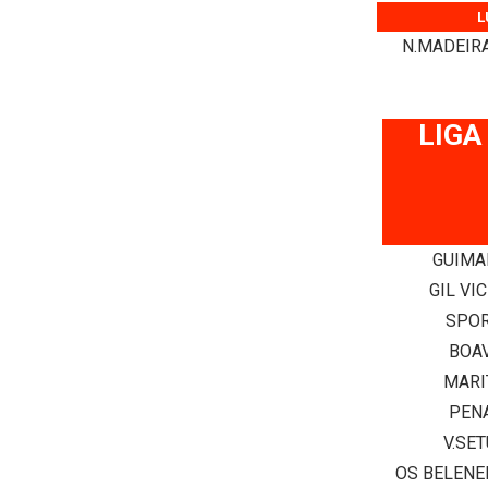
L
N.MADEIR
LIGA
GUIMA
GIL VI
SPOR
BOA
MARI
PEN
V.SE
OS BELENE