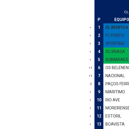
CL
P
EQUIP
1
SL BENFICA
=
2
FC PORTO
=
3
SPORTING
=
4
SC BRAGA
=
5
GUIMARAES
=
6
OS BELENEN
+1
7
NACIONAL
+1
8
PAÇOS FERR
-2
9
MARITIMO
=
10
RIO AVE
=
11
MOREIRENS
=
12
ESTORIL
=
13
BOAVISTA
=