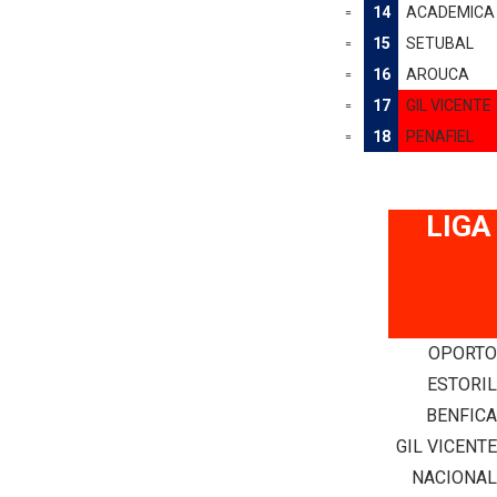
14
ACADEMICA
=
15
SETUBAL
=
16
AROUCA
=
17
GIL VICENTE
=
18
PENAFIEL
=
LIGA
OPORT
ESTORI
BENFIC
GIL VICENT
NACIONA