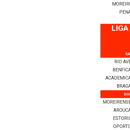
MOREIR
PENA
LIGA
SA
RIO AV
BENFIC
ACADEMIC
BRAG
DO
MOREIRENS
AROUC
ESTORI
OPORT