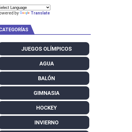
owered by
Translate
CATEGORÍAS
am
ei dominan el Europeo
JUEGOS OLÍMPICOS
ña se reparten el botín y Caetano Horta y Rodrigo Conde f
AGUA
son decacampeonas y quinto oro consecutivo
BALÓN
onal Champion
GIMNASIA
atas
HOCKEY
 WWE
INVIERNO
SL