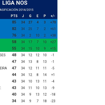
LIGA NOS
ASIFICACIÓN 2014/2015
O
PTS
J
G
E
P
+/-
85
34
27
4
3
+70
82
34
25
7
2
+61
76
34
2
10
2
+38
58
34
17
7
10
+27
55
34
15
10
9
+15
48
SES
34
12
12
10
-1
47
34
13
8
13
-1
47
EIRA
34
12
11
11
-5
44
34
12
8
14
+1
43
34
10
13
11
-4
43
E
34
11
10
13
-9
40
34
9
13
12
-18
34
34
9
7
18
-23