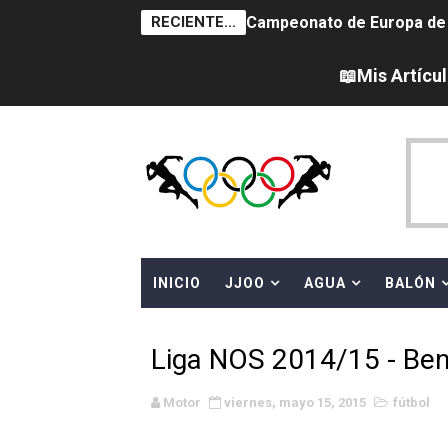
RECIENTE...
Campeonato de Europa de na
AEW - Adam Page con Brod
📖Mis Artícu
Tour de Francia femenino 
Women's Pro Baseball Lea
Campeonato de Europa en a
Campeonato de Europa de 
INICIO
JJOO
AGUA
BALÓN
WWE NXT - Myles Borne y Ta
Canadá Open 2026
Liga NOS 2014/15 - Be
Mundial de MotoGP 2026 -
Motor
viernes, mayo 15, 2015
fútbol
Canadian Elite Basketball