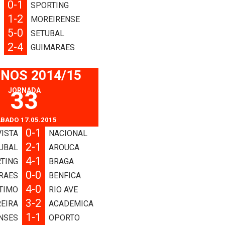
0-1
E
SPORTING
1-2
A
MOREIRENSE
5-0
A
SETUBAL
2-4
A
GUIMARAES
 NOS 2014/15
JORNADA
33
BADO 17.05.2015
0-1
ISTA
NACIONAL
2-1
UBAL
AROUCA
4-1
TING
BRAGA
0-0
RAES
BENFICA
4-0
TIMO
RIO AVE
3-2
REIRA
ACADEMICA
1-1
NSES
OPORTO