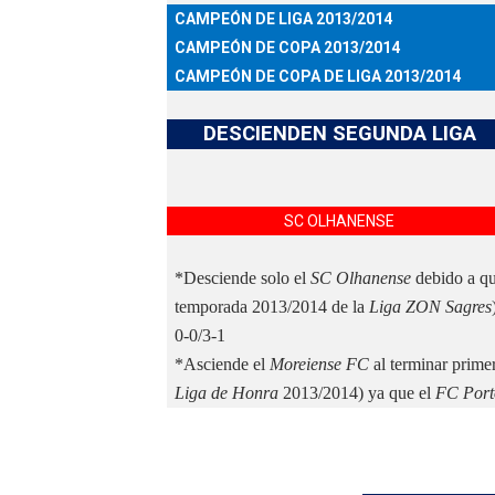
CAMPEÓN DE LIGA 2013/2014
Mundial de piragüismo sla
CAMPEÓN DE COPA 2013/2014
CAMPEÓN DE COPA DE LIGA 2013/2014
Tour de Francia masculino
Mundial de Fórmula 1 2026
DESCIENDEN SEGUNDA LIGA
Copa del Mundo femenina 2
SC OLHANENSE
Campeonato de Europa de s
*Desciende solo el
SC Olhanense
debido a qu
temporada 2013/2014 de la
Liga ZON Sagres
0-0/3-1
*Asciende el
Moreiense FC
al terminar prime
Liga de Honra
2013/2014) ya que el
FC Por