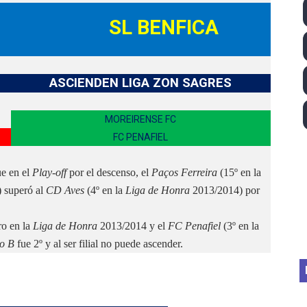
lom 2026 (Oklahoma City, Estados Unidos) - Miquel Travé 
SL BENFICA
 2026 - Tadej Pogacar entra en el selecto grupo de los pe
 - Lando Norris consigue en Hungría su primera victoria d
ASCIENDEN LIGA ZON SAGRES
026 - Estados Unidos campeón dejando a España a las pue
MOREIRENSE FC
FC PENAFIEL
altos 2026 (París, Francia) - Medalla de bronce para Jorge
e en el
Play-off
por el descenso, el
Paços Ferreira
(15º en la
) superó al
CD Aves
(4º en la
Liga de Honra
2013/2014) por
ro en la
Liga de Honra
2013/2014 y el
FC Penafiel
(3º en la
to B
fue 2º y al ser filial no puede ascender.