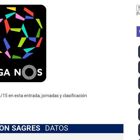
2026 - Week 10
P
 season
ra Chelsea Green, Chad Gable y Baron Corbin en SummerSl
TB 2026 (Monteceneri, Suiza) - Charlie Aldridge y Sina Fr
emo 2026 (Varese, Italia) - Rumanía, Alemania y Gran Breta
ino 2026 (Tokio, Japón) - Estados Unidos invencibles, ya 
último Impact! con Jason Hotch como nuevo TNA Internati
/15 en esta entrada; jornadas y clasificación
ong Kong) - La delegación italiana arrasa con 4 oros y 4 pl
va monarca Intercontinental, su primer título individual en
ZON SAGRES
DATOS
ll League 2026 - Las Utah Talons son bicampeonas de la AU