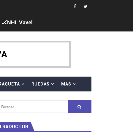
 al equipo neutral ruso, llevándose 8 medallas, seis para I
s en el Grand Slam Mexico
🏒NHL Vavel
VA
ck y Taddeucci. Ángela Martínez 5ª en 10km
RAQUETA
RUEDAS
MÁS
ty Project
TRADUCTOR