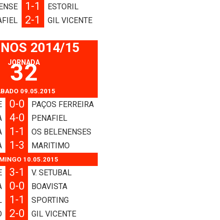
1-1
ENSE
ESTORIL
2-1
FIEL
GIL VICENTE
 NOS 2014/15
JORNADA
32
BADO 09.05.2015
0-0
E
PAÇOS FERREIRA
4-0
A
PENAFIEL
1-1
A
OS BELENENSES
1-3
A
MARITIMO
MINGO 10.05.2015
3-1
E
V. SETUBAL
0-0
A
BOAVISTA
1-1
L
SPORTING
2-0
O
GIL VICENTE