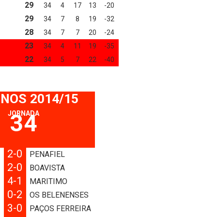
29
34
4
17
13
-20
29
34
7
8
19
-32
28
34
7
7
20
-24
23
34
4
11
19
-35
22
34
5
7
22
-40
 NOS 2014/15
JORNADA
34
2-0
O
PENAFIEL
2-0
L
BOAVISTA
4-1
A
MARITIMO
0-2
E
OS BELENENSES
3-0
L
PAÇOS FERREIRA