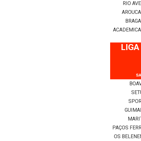
RIO AV
AROUC
BRAG
ACADEMIC
LIGA
SA
BOAV
SET
SPOR
GUIMA
MARI
PAÇOS FER
OS BELENE