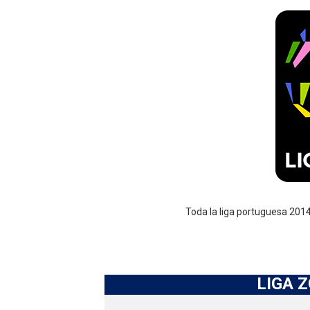
Canadian Football League 
EFA y AFLE 2026 - Regular
Grandes éxitos por fin pa
Campeonato de Europa de M
Campeonato de Europa de r
Mundial de lacrosse femen
Máxima celebración en el 
Toda la liga portuguesa 2014
Mundial de esgrima 2026 (H
Raquel Rodriguez es la nue
LIGA 
Athletes Unlimited Softba