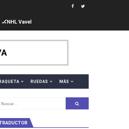
s en el Grand Slam Mexico
🏒NHL Vavel
ck y Taddeucci. Ángela Martínez 5ª en 10km
VA
ty Project
RAQUETA
RUEDAS
MÁS
TRADUCTOR