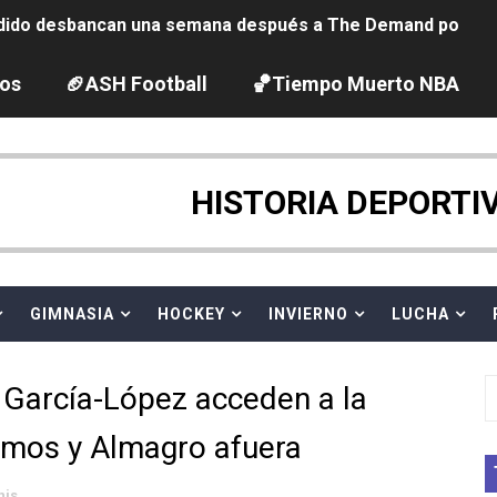
ido desbancan una semana después a The Demand por trío
2026 - Etapa 5
los
🏈ASH Football
🏀Tiempo Muerto NBA
gue 2026
guas abiertas 2026 (París, Francia) - Dobletes de Wellbro
HISTORIA DEPORTI
pentatlón moderno 2026 (Estambul, Turquía)
vion Heights ponen fin al reinado por parejas de The Vani
GIMNASIA
HOCKEY
INVIERNO
LUCHA
 GP Gran Bretaña
y García-López acceden a la
 League
amos y Almagro afuera
2026 - Week 10
nis