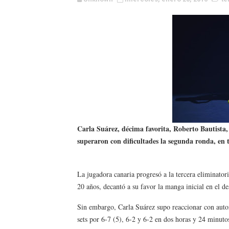
EFA y AFLE 2026 - Regular
Grandes éxitos por fin pa
Campeonato de Europa de M
Campeonato de Europa de r
Mundial de lacrosse femen
Máxima celebración en el 
Carla Suárez, décima favorita, Roberto Bautista,
superaron con dificultades la segunda ronda, en
Mundial de esgrima 2026 (H
Raquel Rodriguez es la nue
La jugadora canaria progresó a la tercera eliminatori
20 años, decantó a su favor la manga inicial en el d
Athletes Unlimited Softba
Sin embargo, Carla Suárez supo reaccionar con autori
sets por 6-7 (5), 6-2 y 6-2 en dos horas y 24 minuto
Mundial de piragüismo sla