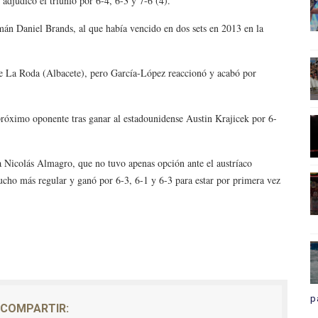
e adjudicó el triunfo por 6-4, 6-3 y 7-6 (4).
mán Daniel Brands, al que había vencido en dos sets en 2013 en la
e La Roda (Albacete), pero García-López reaccionó y acabó por
 próximo oponente tras ganar al estadounidense Austin Krajicek por 6-
a Nicolás Almagro, que no tuvo apenas opción ante el austríaco
ho más regular y ganó por 6-3, 6-1 y 6-3 para estar por primera vez
p
COMPARTIR: