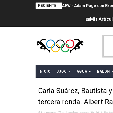
RECIENTE...
AEW - Adam Page con Brod
Tour de Francia femenino 
📖Mis Artícu
Women's Pro Baseball Lea
Campeonato de Europa en a
Campeonato de Europa de 
WWE NXT - Myles Borne y Ta
INICIO
JJOO
AGUA
BALÓN
Canadá Open 2026
Mundial de MotoGP 2026 -
Carla Suárez, Bautista 
Canadian Elite Basketball
tercera ronda. Albert R
Canadian Football League 
Unknown
miércoles, enero 20, 2016
te