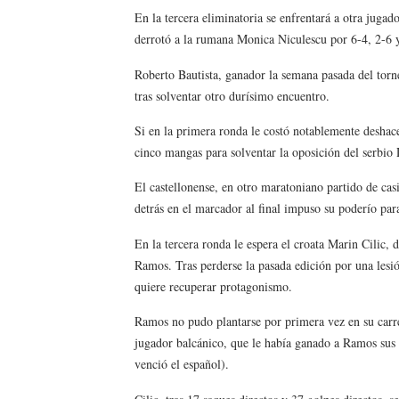
En la tercera eliminatoria se enfrentará a otra juga
Tour de Francia masculino
derrotó a la rumana Monica Niculescu por 6-4, 2-6 
Mundial de Fórmula 1 2026
Roberto Bautista, ganador la semana pasada del torn
tras solventar otro durísimo encuentro.
Copa del Mundo femenina 2
Si en la primera ronda le costó notablemente deshace
Campeonato de Europa de s
cinco mangas para solventar la oposición del serbio
Campeonato de Europa de na
El castellonense, en otro maratoniano partido de casi 
detrás en el marcador al final impuso su poderío par
En la tercera ronda le espera el croata Marin Cilic,
Ramos. Tras perderse la pasada edición por una les
quiere recuperar protagonismo.
Ramos no pudo plantarse por primera vez en su carre
jugador balcánico, que le había ganado a Ramos sus
venció el español).