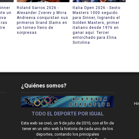
inner
Roland Garros 2026 -
Italia Open 2026 - Sexto
nte un
Alexander Zverev y Mirra
Masters 1000 seguido
ova
Andreeva conquistan sus
para Sinner, logrando el
tras
primeros Grand Slams en
Golden Masters, primer
tre
un torneo lleno de
italiano desde 1976 en
sorpresas
ganar aquí. Tercer
entorchado para Elina
Svitolina
¿Quiénes somos?
Hi
TODO EL DEPORTE POR IGUAL
Esta web se creó, un 9 de julio de 2010, con el fin de
tener en un sitio web la historia de cada uno de los
deportes, contando los principales