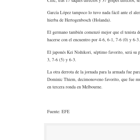
Cilic, tras 17 saques directos y 37 golpes directos, s
García López tampoco lo tuvo nada fácil ante el ale
hierba de Hertogenbosch (Holanda).
El germano también comenzó mejor que el tenista d
hacerse con el encuentro por 4-6, 6-1, 7-6 (0) y 6-3.
El japonés Kei Nishikori, séptimo favorito, será su
3, 7-6 (5) y 6-3.
La otra derrota de la jornada para la armada fue par
Dominic Thiem, decimonoveno favorito, que fue muc
en tercera ronda en Melbourne.
Fuente: EFE