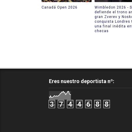
Canadá Open 2026
Wimbledon 2026 - S
defiende el trono a
gran Zverev y Nosk
conquista Londres 
una final inédita en
checas
Eres nuestro deportista nº:
3
7
4
4
6
8
8