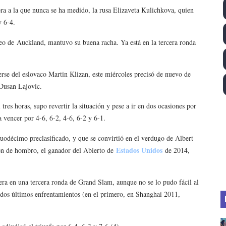
dora a la que nunca se ha medido, la rusa Elizaveta Kulichkova, quien
 2026 - Tadej Pogacar entra en el selecto grupo de los pe
y 6-4.
 - Lando Norris consigue en Hungría su primera victoria d
eo de Auckland, mantuvo su buena racha. Ya está en la tercera ronda
026 - Estados Unidos campeón dejando a España a las pue
rse del eslovaco Martin Klizan, este miércoles precisó de nuevo de
altos 2026 (París, Francia) - Medalla de bronce para Jorge
 Dusan Lajovic.
tación artística 2026 (París, Francia) - España domina junto
tres horas, supo revertir la situación y pese a ir en dos ocasiones por
a vencer por 4-6, 6-2, 4-6, 6-2 y 6-1.
 duodécimo preclasificado, y que se convirtió en el verdugo de Albert
Estados Unidos
ión de hombro, el ganador del Abierto de
de 2014,
ra en una tercera ronda de Grand Slam, aunque no se lo pudo fácil al
 dos últimos enfrentamientos (en el primero, en Shanghai 2011,