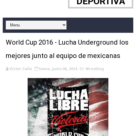
DEPORTIVA
Canadian Football League 2026 - Week 10
EFA y AFLE 2026 - Regular season
Grandes éxitos por fin para Chelsea Green, Chad Gabl
World Cup 2016 - Lucha Underground los
Campeonato de Europa de MTB 2026 (Monteceneri, Suiza)
mejores junto al equipo de mexicanas
Campeonato de Europa de remo 2026 (Varese, Italia) - 
Víctor Calle
lunes, junio 06, 2016
Wrestling
Mundial de lacrosse femenino 2026 (Tokio, Japón) - Es
Máxima celebración en el último Impact! con Jason Ho
Mundial de esgrima 2026 (Hong Kong) - La delegación ita
Raquel Rodriguez es la nueva monarca Intercontinental,
Athletes Unlimited Softball League 2026 - Las Utah Ta