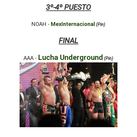
3º-4º PUESTO
NOAH
-
MexInternacional
(Pin)
FINAL
Lucha Underground
AAA -
(Pin)