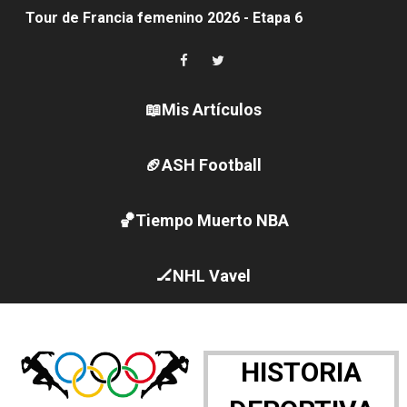
Women's Pro Baseball League 2026
Campeonato de Europa en aguas abiertas 2026 (París, F
Campeonato de Europa de pentatlón moderno 2026 (Est
📖Mis Artículos
Campeonato de Europa de natación artística 2026 (París,
🏈ASH Football
AEW - Adam Page con Brodido desbancan una semana d
🏀Tiempo Muerto NBA
Canadá Open 2026
Mundial de MotoGP 2026 - GP Gran Bretaña
🏒NHL Vavel
Canadian Elite Basketball League 2026 - Playoffs
Campeonato de Europa de high diving 2026 (París, Fran
HISTORIA
WWE NXT - Myles Borne y Tavion Heights ponen fin al r