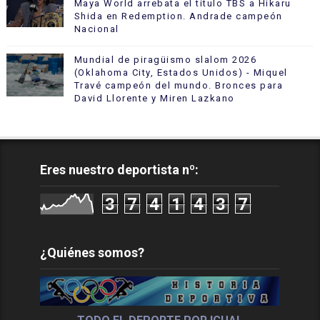
Maya World arrebata el título TBS a Hikaru
Shida en Redemption. Andrade campeón
Nacional
Mundial de piragüismo slalom 2026
(Oklahoma City, Estados Unidos) - Miquel
Travé campeón del mundo. Bronces para
David Llorente y Miren Lazkano
Eres nuestro deportista nº:
3
7
4
1
4
3
7
¿Quiénes somos?