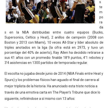
s
Mundial de Fórmula 1 2026 - Lando Norris consigue en 
te
m
Copa del Mundo femenina 2026 - Estados Unidos campe
po
ra
da
Mundial Fórmula E 2026 - Victorias de Ticktum y de Vrie
s en la NBA distribuidas entre cuatro equipos (Bucks,
Supersonics, Celtics y Heat), 2 anillos de campeón (2008 con
Women's Football Alliance 2026 - Minnesota Vixen cons
Boston y 2013 con Miami), 10 veces All-Star y líder absoluto de
triples anotados en la liga (la cifra está en 2973, y tuvo un
Campeonato de Europa de pentatlón moderno 2026 (Est
porcentaje del 40% de acierto), Ray Allen ha decidido retirarse a
sus 41 años con un promedio finalde 18’9 puntos, 4’1 rebotes y
3’4 asistencias en 1300 partidos de temporada regular.
El escolta no jugaba desde junio de 2014 (NBA Finals entre Heat y
Spurs) y los problemas físicos han aguado el final de carrera al
mejor triplista de la historia. Ha anunciado esta triste noticia a
través de una emotiva carta en The Player’s Tribune que dice lo
siguiente, refiriéndose a sí mismo con 13 años: