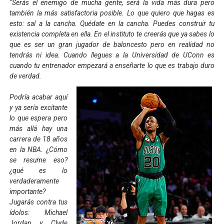
"
Serás el enemigo de mucha gente, será la vida más dura pero
también la más satisfactoria posible. Lo que quiero que hagas es
esto: sal a la cancha. Quédate en la cancha. Puedes construir tu
existencia completa en ella. En el instituto te creerás que ya sabes lo
que es ser un gran jugador de baloncesto pero en realidad no
tendrás ni idea. Cuando llegues a la Universidad de UConn es
cuando tu entrenador empezará a enseñarte lo que es trabajo duro
de verdad. ​
Podría acabar aquí
y ya sería excitante
lo que espera pero
más allá hay una
carrera de 18 años
en la NBA. ¿Cómo
se resume eso?
¿qué es lo
verdaderamente
importante?
Jugarás contra tus
ídolos: Michael
Jordan y Clyde