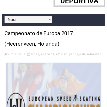
DEPORTIVA
WWE NXT - Myles Borne y Tavion Heights ponen fin al r
Canadian Football League 2026 - Week 10
EFA y AFLE 2026 - Regular season
Campeonato de Europa 2017
Grandes éxitos por fin para Chelsea Green, Chad Gabl
(Heerenveen, Holanda)
Campeonato de Europa de MTB 2026 (Monteceneri, Suiza)
Víctor Calle
lunes, enero 09, 2017
patinaje de velocidad
Campeonato de Europa de remo 2026 (Varese, Italia) - 
Mundial de lacrosse femenino 2026 (Tokio, Japón) - Es
Máxima celebración en el último Impact! con Jason Ho
Mundial de esgrima 2026 (Hong Kong) - La delegación ita
Raquel Rodriguez es la nueva monarca Intercontinental,