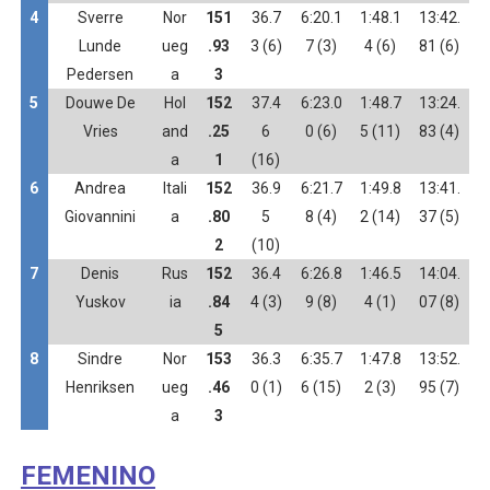
4
Sverre
Nor
151
36.7
6:20.1
1:48.1
13:42.
Lunde
ueg
.93
3 (6)
7 (3)
4 (6)
81 (6)
Pedersen
a
3
5
Douwe De
Hol
152
37.4
6:23.0
1:48.7
13:24.
Vries
and
.25
6
0 (6)
5 (11)
83 (4)
a
1
(16)
6
Andrea
Itali
152
36.9
6:21.7
1:49.8
13:41.
Giovannini
a
.80
5
8 (4)
2 (14)
37 (5)
2
(10)
7
Denis
Rus
152
36.4
6:26.8
1:46.5
14:04.
Yuskov
ia
.84
4 (3)
9 (8)
4 (1)
07 (8)
5
8
Sindre
Nor
153
36.3
6:35.7
1:47.8
13:52.
Henriksen
ueg
.46
0 (1)
6 (15)
2 (3)
95 (7)
a
3
FEMENINO