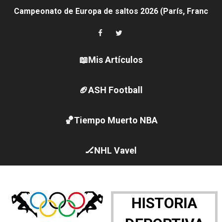
Campeonato de Europa de saltos 2026 (París, Francia) 
Tour de Francia femenino 2026 - Etapa 6
Women's Pro Baseball League 2026
📖Mis Artículos
Campeonato de Europa de pentatlón moderno 2026 (Est
🏈ASH Football
Campeonato de Europa de natación artística 2026 (París,
🏀Tiempo Muerto NBA
AEW - Adam Page con Brodido desbancan una semana d
Canadá Open 2026
🏒NHL Vavel
Mundial de MotoGP 2026 - GP Gran Bretaña
Canadian Elite Basketball League 2026 - Playoffs
HISTORIA
Campeonato de Europa de high diving 2026 (París, Fran