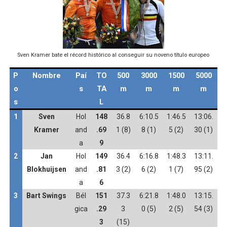
Sven Kramer bate el récord histórico al conseguir su noveno título europeo
P
Nombre
Paí
TO
500
3000
1500
5000
o
s
TA
m
m
m
m
s
L
1
Sven
Hol
148
36.8
6:10.5
1:46.5
13:06.
Kramer
and
.69
1 (8)
8 (1)
5 (2)
30 (1)
a
9
2
Jan
Hol
149
36.4
6:16.8
1:48.3
13:11.
Blokhuijsen
and
.81
3 (2)
6 (2)
1 (7)
95 (2)
a
6
3
Bart Swings
Bél
151
37.3
6:21.8
1:48.0
13:15.
gica
.29
3
0 (5)
2 (5)
54 (3)
3
(15)