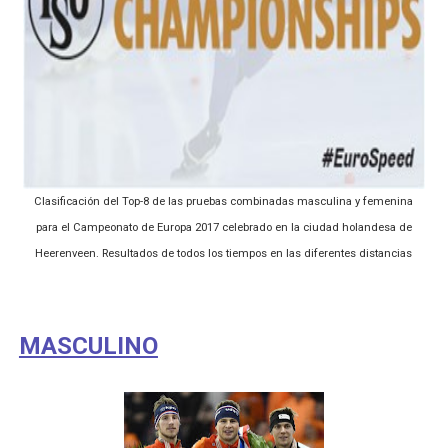
Athletes Unlimited Softball League 2026 - Las Utah Ta
Mundial de piragüismo slalom 2026 (Oklahoma City, Es
Tour de Francia masculino 2026 - Tadej Pogacar entra 
Mundial de Fórmula 1 2026 - Lando Norris consigue en 
Clasificación del Top-8 de las pruebas combinadas masculina y femenina
Campeonato de Europa en aguas abiertas 2026 (París, F
para el Campeonato de Europa 2017 celebrado en la ciudad holandesa de
Campeonato de Europa de saltos 2026 (París, Francia) 
Heerenveen. Resultados de todos los tiempos en las diferentes distancias
MASCULINO