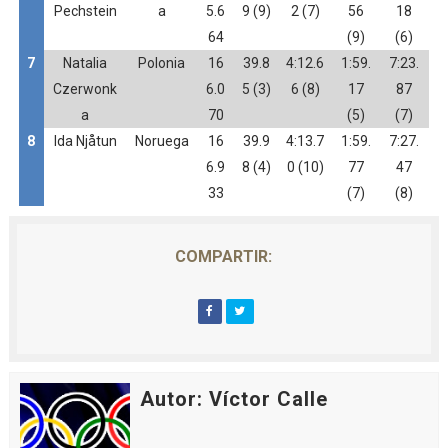
Pechstein
a
5.6
9 (9)
2 (7)
56
18
64
(9)
(6)
7
Natalia
Polonia
16
39.8
4:12.6
1:59.
7:23.
Czerwonk
6.0
5 (3)
6 (8)
17
87
a
70
(5)
(7)
8
Ida Njåtun
Noruega
16
39.9
4:13.7
1:59.
7:27.
6.9
8 (4)
0 (10)
77
47
33
(7)
(8)
COMPARTIR:
Autor: Víctor Calle