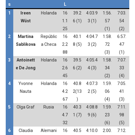
s
L
1
Ireen
Holanda
16
39.2
4:03.9
1:56.
7:03.
Wüst
1.1
6 (1)
3 (1)
57
54
25
(1)
(2)
2
Martina
Repúblic
16
40.1
4:04.7
1:58.
6:57.
Sablikova
a Checa
2.2
8 (5)
3 (2)
72
47
88
(3)
(1)
3
Antoinett
Holanda
16
39.5
4:05.4
1:58.
7:07.
e De Jong
2.6
6 (2)
4 (3)
34
33
45
(2)
(4)
4
Yvonne
Holanda
16
40.8
4:07.3
1:59.
7:05.
Nauta
4.2
2(13
2 (5)
06
41
67
)
(4)
(3)
5
Olga Graf
Rusia
16
40.3
4:08.8
1:59.
7:11.
4.7
1 (7)
9 (6)
23
98
32
(6)
(5)
6
Claudia
Alemani
16
40.5
4:10.0
2:00.
7:12.