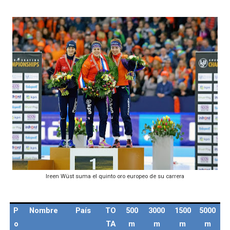
Ireen Wüst suma el quinto oro europeo de su carrera
P
Nombre
País
TO
500
3000
1500
5000
o
TA
m
m
m
m