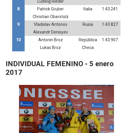
Ludwig Rieder
8
Patrick Gruber
Italia
1:43.241
Christian Oberstolz
9
Vladislav Antonov
Rusia
1:43.827
Alexandr Denisyev
10
Antonin Broz
República
1:43.907
Lukas Broz
Checa
INDIVIDUAL FEMENINO - 5 enero
2017