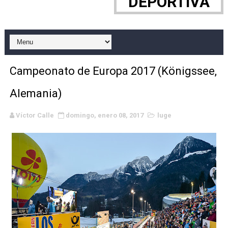
DEPORTIVA
Canadian Football League 2026 - Week 10
EFA y AFLE 2026 - Regular season
Grandes éxitos por fin para Chelsea Green, Chad Gabl
Campeonato de Europa 2017 (Königssee,
Campeonato de Europa de MTB 2026 (Monteceneri, Suiza)
Alemania)
Campeonato de Europa de remo 2026 (Varese, Italia) - 
Víctor Calle
domingo, enero 08, 2017
luge
Mundial de lacrosse femenino 2026 (Tokio, Japón) - Es
Máxima celebración en el último Impact! con Jason Ho
Mundial de esgrima 2026 (Hong Kong) - La delegación ita
Raquel Rodriguez es la nueva monarca Intercontinental,
Athletes Unlimited Softball League 2026 - Las Utah Ta