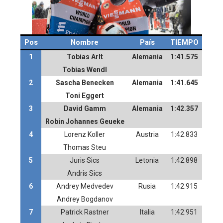
Pos
Nombre
País
TIEMPO
1
Tobias Arlt
Alemania
1:41.575
Tobias Wendl
2
Sascha Benecken
Alemania
1:41.645
Toni Eggert
3
David Gamm
Alemania
1:42.357
Robin Johannes Geueke
4
Lorenz Koller
Austria
1:42.833
Thomas Steu
5
Juris Sics
Letonia
1:42.898
Andris Sics
6
Andrey Medvedev
Rusia
1:42.915
Andrey Bogdanov
7
Patrick Rastner
Italia
1:42.951