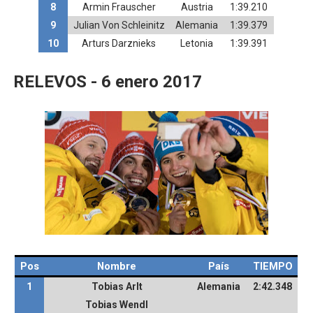
8
Armin Frauscher
Austria
1:39.210
9
Julian Von Schleinitz
Alemania
1:39.379
10
Arturs Darznieks
Letonia
1:39.391
RELEVOS - 6 enero 2017
Pos
Nombre
País
TIEMPO
1
Tobias Arlt
Alemania
2:42.348
Tobias Wendl