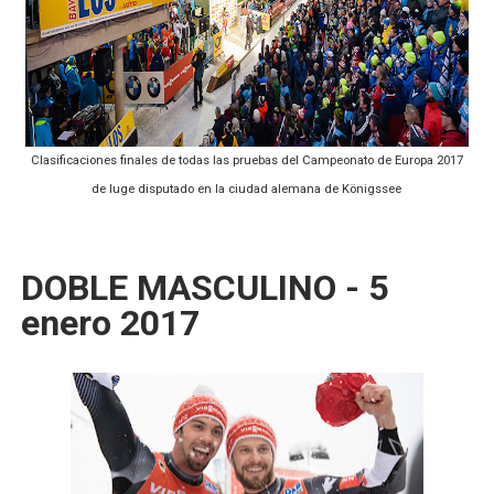
Mundial de piragüismo slalom 2026 (Oklahoma City, Es
Tour de Francia masculino 2026 - Tadej Pogacar entra 
Mundial de Fórmula 1 2026 - Lando Norris consigue en 
Clasificaciones finales de todas las pruebas del Campeonato de Europa 2017
Copa del Mundo femenina 2026 - Estados Unidos campe
de luge disputado en la ciudad alemana de Königssee
Campeonato de Europa de saltos 2026 (París, Francia) 
DOBLE MASCULINO - 5
enero 2017