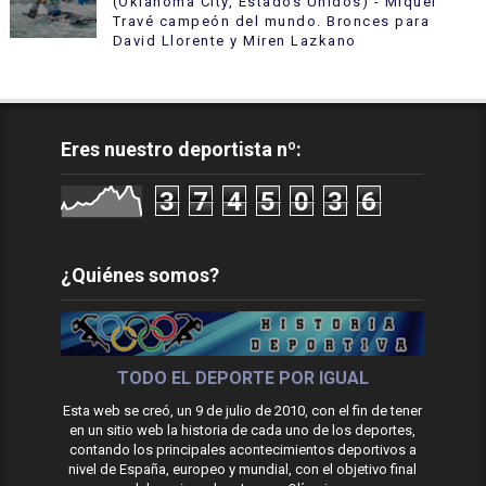
(Oklahoma City, Estados Unidos) - Miquel
Travé campeón del mundo. Bronces para
David Llorente y Miren Lazkano
Eres nuestro deportista nº:
3
7
4
5
0
3
6
¿Quiénes somos?
TODO EL DEPORTE POR IGUAL
Esta web se creó, un 9 de julio de 2010, con el fin de tener
en un sitio web la historia de cada uno de los deportes,
contando los principales acontecimientos deportivos a
nivel de España, europeo y mundial, con el objetivo final