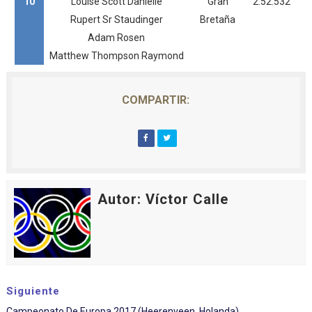
10
Louise Scott Danielle
Gran
2:52.532
Rupert Sr Staudinger
Bretaña
Adam Rosen
Matthew Thompson Raymond
COMPARTIR:
Autor: Víctor Calle
Siguiente
Campeonato De Europa 2017 (Heerenveen, Holanda)