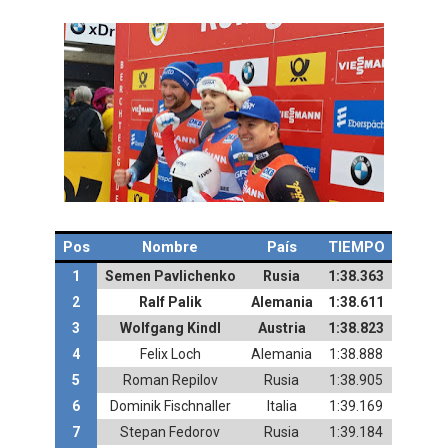
Pos
Nombre
País
TIEMPO
1
Semen Pavlichenko
Rusia
1:38.363
2
Ralf Palik
Alemania
1:38.611
3
Wolfgang Kindl
Austria
1:38.823
4
Felix Loch
Alemania
1:38.888
5
Roman Repilov
Rusia
1:38.905
6
Dominik Fischnaller
Italia
1:39.169
7
Stepan Fedorov
Rusia
1:39.184