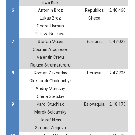
Ewa Kuls
6
Antonin Broz
República
2:46.460
Lukas Broz
Checa
Ondrej Hyman
Tereza Noskova
7
Stefan Musei
Rumanía
2:47.022
Cosmin Atodiresei
Valentin Cretu
Raluca Stramaturaru
8
Roman Zakharkiv
Ucrania
2:47.706
Oleksandr Obolonchyk
Andriy Mandziy
Olena Stetskiv
9
Karol Stuchlak
Eslovaquia
2:18.175
Marek Solcansky
Jozef Ninis
Simona Zmijova