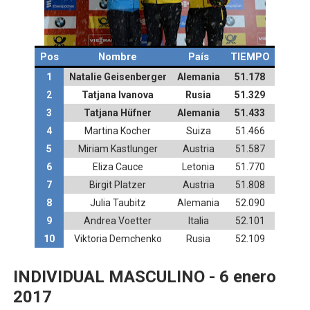
Pos
Nombre
País
TIEMPO
1
Natalie Geisenberger
Alemania
51.178
2
Tatjana Ivanova
Rusia
51.329
3
Tatjana Hüfner
Alemania
51.433
4
Martina Kocher
Suiza
51.466
5
Miriam Kastlunger
Austria
51.587
6
Eliza Cauce
Letonia
51.770
7
Birgit Platzer
Austria
51.808
8
Julia Taubitz
Alemania
52.090
9
Andrea Voetter
Italia
52.101
10
Viktoria Demchenko
Rusia
52.109
INDIVIDUAL MASCULINO - 6 enero
2017