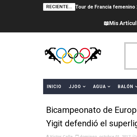
RECIENTE...
Tour de Francia femenino 
Women's Pro Baseball Lea
📖Mis Artícu
Campeonato de Europa en a
Campeonato de Europa de 
Campeonato de Europa de na
AEW - Adam Page con Brod
INICIO
JJOO
AGUA
BALÓN
Canadá Open 2026
Mundial de MotoGP 2026 -
Bicampeonato de Europa
Canadian Elite Basketball 
Yigit defendió el superl
Campeonato de Europa de h
Víctor Calle
domingo, octubre 01, 2017