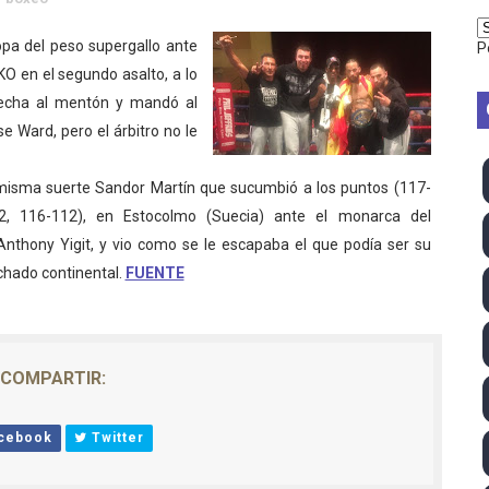
vion Heights ponen fin al reinado por parejas de The Vani
pa del peso supergallo ante
P
KO en el segundo asalto, a lo
2026 - Week 10
echa al mentón y mandó al
 season
se Ward, pero el árbitro no le
ra Chelsea Green, Chad Gable y Baron Corbin en SummerSl
 misma suerte Sandor Martín que sucumbió a los puntos (117-
2, 116-112), en Estocolmo (Suecia) ante el monarca del
TB 2026 (Monteceneri, Suiza) - Charlie Aldridge y Sina Fr
 Anthony Yigit, y vio como se le escapaba el que podía ser su
emo 2026 (Varese, Italia) - Rumanía, Alemania y Gran Breta
chado continental.
FUENTE
ino 2026 (Tokio, Japón) - Estados Unidos invencibles, ya 
último Impact! con Jason Hotch como nuevo TNA Internati
COMPARTIR:
ong Kong) - La delegación italiana arrasa con 4 oros y 4 pl
cebook
Twitter
va monarca Intercontinental, su primer título individual en