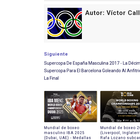
Athletes Unlimited Softba
Autor: Víctor Cal
Mundial de piragüismo sla
Tour de Francia masculino
Mundial de Fórmula 1 2026
Siguiente
Supercopa De España Masculina 2017 - La Déci
Campeonato de Europa de sa
Supercopa Para El Barcelona Goleando Al Anfitri
La Final
Mundial de boxeo
Mundial de boxeo 
masculino IBA 2025
(Liverpool, Inglaterr
(Dubai, UAE) - Medallas
Rafa Lozano subc