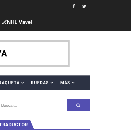
🏒NHL Vavel
ck y Taddeucci. Ángela Martínez 5ª en 10km
VA
 al equipo neutral ruso, llevándose 8 medallas, seis para I
s en el Grand Slam Mexico
RAQUETA
RUEDAS
MÁS
TRADUCTOR