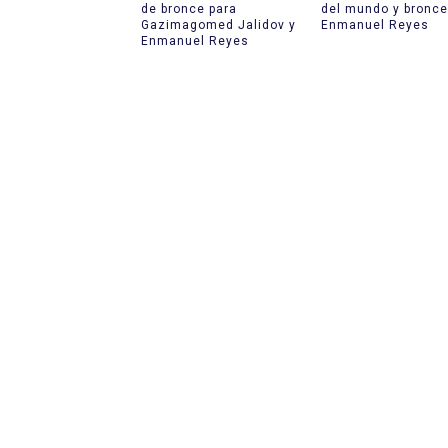
de bronce para
del mundo y bronce
Gazimagomed Jalidov y
Enmanuel Reyes
Enmanuel Reyes