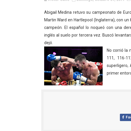
WWE NXT - Myles Borne y Ta
Abigail Medina retuvo su campeonato de Euro
Martin Ward en Hartlepool (Inglaterra), con un 
Canadian Football League 
campeón. El español lo noqueó con una der
EFA y AFLE 2026 - Regular
inglés al suelo por tercera vez. Buscó levantar
dejó.
Grandes éxitos por fin pa
No corrió la
111, 116-11
Campeonato de Europa de M
superligero,
Campeonato de Europa de r
primer entor
Mundial de lacrosse femen
Máxima celebración en el 
Mundial de esgrima 2026 (H
Fa
Raquel Rodriguez es la nue