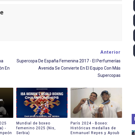
ll League 2026 - Las Utah Talons son bicampeonas de la AU
le
lom 2026 (Oklahoma City, Estados Unidos) - Miquel Travé 
 2026 - Tadej Pogacar entra en el selecto grupo de los pe
 - Lando Norris consigue en Hungría su primera victoria d
Anterior
ma
Supercopa De España Femenina 2017 - El Perfumerías
ltos 2026 (París, Francia) - Bronce para Jorge y Ana Carv
ón En
Avenida Se Convierte En El Equipo Con Más
Supercopas
2025
Mundial de boxeo
París 2024 - Boxeo:
a) -
femenino 2025 (Nis,
Históricas medallas de
ampeón
Serbia)
Enmanuel Reyes y Ayoub