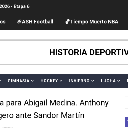
2026 - Etapa 6
gue 2026
los
🏈ASH Football
🏀Tiempo Muerto NBA
guas abiertas 2026 (París, Francia) - Dobletes de Wellbro
pentatlón moderno 2026 (Estambul, Turquía)
HISTORIA DEPORTI
tación artística 2026 (París, Francia) - España domina junto
ido desbancan una semana después a The Demand por trío
GIMNASIA
HOCKEY
INVIERNO
LUCHA
 GP Gran Bretaña
 para Abigail Medina. Anthony
League 2026 - Playoffs
igero ante Sandor Martín
igh diving 2026 (París, Francia)
boxeo