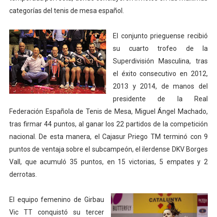
categorías del tenis de mesa español.
Mundial de Fórmula 1 2026 - Lando Norris consigue en 
Copa del Mundo femenina 2026 - Estados Unidos campe
El conjunto prieguense recibió
su cuarto trofeo de la
Campeonato de Europa de saltos 2026 (París, Francia) 
Superdivisión Masculina, tras
el éxito consecutivo en 2012,
Campeonato de Europa de natación artística 2026 (París,
2013 y 2014, de manos del
presidente de la Real
AEW - Adam Page con Brodido desbancan una semana d
Federación Española de Tenis de Mesa, Miguel Ángel Machado,
tras firmar 44 puntos, al ganar los 22 partidos de la competición
nacional. De esta manera, el Cajasur Priego TM terminó con 9
puntos de ventaja sobre el subcampeón, el ilerdense DKV Borges
Vall, que acumuló 35 puntos, en 15 victorias, 5 empates y 2
derrotas.
El equipo femenino de Girbau
Vic TT conquistó su tercer