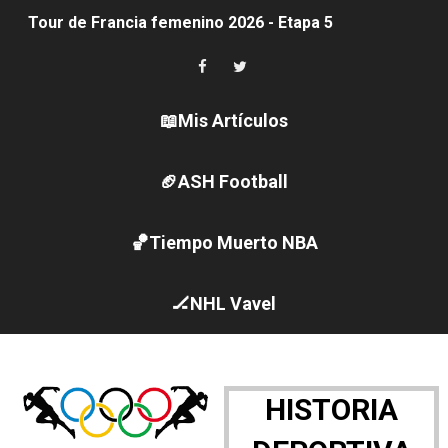
Tour de Francia femenino 2026 - Etapa 5
Women's Pro Baseball League 2026
Campeonato de Europa en aguas abiertas 2026 (París, F
📖Mis Artículos
Campeonato de Europa de pentatlón moderno 2026 (Est
🏈ASH Football
WWE NXT - Myles Borne y Tavion Heights ponen fin al r
🏀Tiempo Muerto NBA
Canadá Open 2026
Mundial de MotoGP 2026 - GP Gran Bretaña
🏒NHL Vavel
Canadian Elite Basketball League
Canadian Football League 2026 - Week 10
HISTORIA
EFA y AFLE 2026 - Regular season