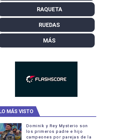
SL
RAQUETA
campeón del mundo. Bronces para David Llorente y Miren La
RUEDAS
ntacampeones, los más laureados
MÁS
el año como campeón
ajal en plataforma. 5 orazos para Chiara Pellacani, doblet
LO MÁS VISTO
Dominik y Rey Mysterio son
los primeros padre e hijo
campeones por parejas de la