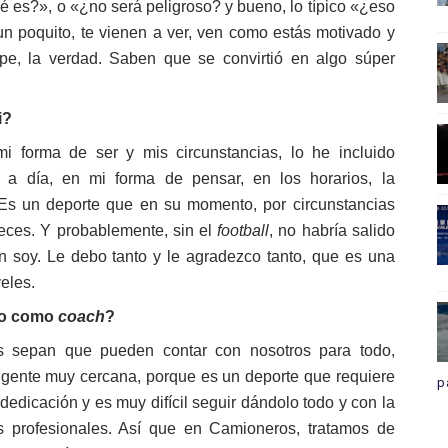
 es?», o «¿no será peligroso? y bueno, lo típico «¿eso
un poquito, te vienen a ver, ven como estás motivado y
e, la verdad. Saben que se convirtió en algo súper
i?
i forma de ser y mis circunstancias, lo he incluido
 a día, en mi forma de pensar, en los horarios, la
 Es un deporte que en su momento, por circunstancias
veces. Y probablemente, sin el
football
, no habría salido
n soy. Le debo tanto y le agradezco tanto, que es una
eles.
to como
coach
?
es sepan que pueden contar con nosotros para todo,
r gente muy cercana, porque es un deporte que requiere
p
edicación y es muy difícil seguir dándolo todo y con la
 profesionales. Así que en Camioneros, tratamos de