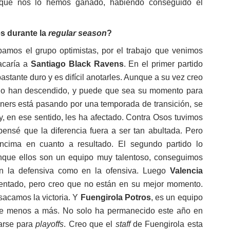
o que nos lo hemos ganado, habiendo conseguido el
es durante la
regular season
?
amos el grupo optimistas, por el trabajo que venimos
acaría a
Santiago Black Ravens
. En el primer partido
tante duro y es difícil anotarles. Aunque a su vez creo
año han descendido, y puede que sea su momento para
riners está pasando por una temporada de transición, se
, en ese sentido, les ha afectado. Contra Osos tuvimos
pensé que la diferencia fuera a ser tan abultada. Pero
ncima en cuanto a resultado. El segundo partido lo
nque ellos son un equipo muy talentoso, conseguimos
o en la defensiva como en la ofensiva. Luego
Valencia
ntado, pero creo que no están en su mejor momento.
sacamos la victoria. Y
Fuengirola Potros
, es un equipo
de menos a más. No solo ha permanecido este año en
carse para
playoffs
. Creo que el
staff
de Fuengirola esta