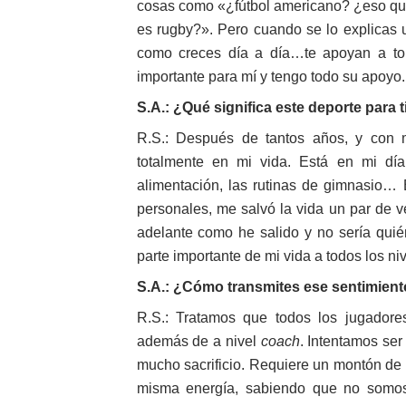
cosas como «¿fútbol americano? ¿eso qué
es rugby?». Pero cuando se lo explicas 
como creces día a día…te apoyan a top
importante para mí y tengo todo su apoyo.
S.A.: ¿Qué significa este deporte para t
R.S.: Después de tantos años, y con m
totalmente en mi vida. Está en mi día
alimentación, las rutinas de gimnasio…
personales, me salvó la vida un par de 
adelante como he salido y no sería quié
parte importante de mi vida a todos los niv
S.A.: ¿Cómo transmites ese sentimien
R.S.: Tratamos que todos los jugador
además de a nivel
coach
. Intentamos se
mucho sacrificio. Requiere un montón de d
misma energía, sabiendo que no somos