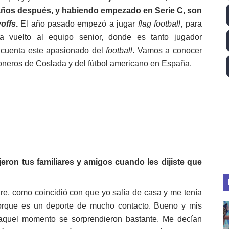
años después, y habiendo empezado en Serie C, son
ll League 2026 - Las Utah Talons son bicampeonas de la AU
yoffs
.
El año pasado empezó a jugar
flag football
, para
lom 2026 (Oklahoma City, Estados Unidos) - Miquel Travé 
 vuelto al equipo senior, donde es tanto jugador
 cuenta este apasionado del
football
. Vamos a conocer
 2026 - Tadej Pogacar entra en el selecto grupo de los pe
neros de Coslada y del fútbol americano en España.
 - Lando Norris consigue en Hungría su primera victoria d
ltos 2026 (París, Francia) - Bronce para Jorge y Ana Carv
2026 - Etapa 6
jeron tus familiares y amigos cuando les dijiste que
e, como coincidió con que yo salía de casa y me tenía
porque es un deporte de mucho contacto. Bueno y mis
aquel momento se sorprendieron bastante. Me decían