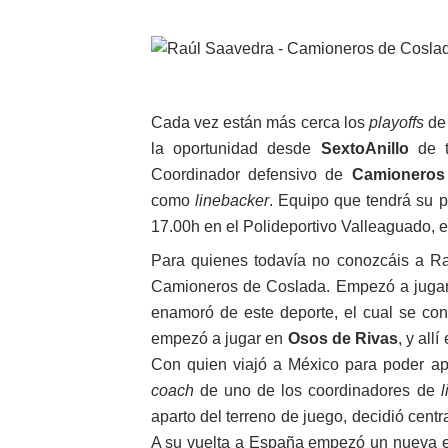
WWE NXT - Myles Borne y Ta
Canadian Football League 
EFA y AFLE 2026 - Regular
Cada vez están más cerca los
playoffs
de
la oportunidad desde
SextoAnillo
de t
Grandes éxitos por fin pa
Coordinador defensivo de
Camioneros
como
linebacker
. Equipo que tendrá su p
Campeonato de Europa de M
17.00h en el Polideportivo Valleaguado, 
Campeonato de Europa de r
Para quienes todavía no conozcáis a Ra
Camioneros de Coslada. Empezó a juga
Mundial de lacrosse femen
enamoró de este deporte, el cual se con
Máxima celebración en el 
empezó a jugar en
Osos de Rivas
, y all
Con quien viajó a México para poder ap
Mundial de esgrima 2026 (H
coach
de uno de los coordinadores de
aparto del terreno de juego, decidió cen
Raquel Rodriguez es la nue
A su vuelta a España empezó un nueva e