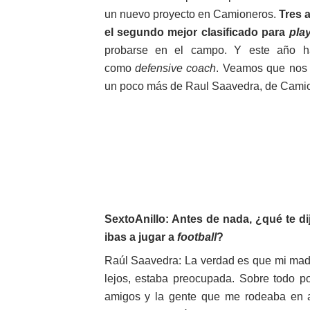
un nuevo proyecto en Camioneros.
Tres 
Athletes Unlimited Softba
el segundo mejor clasificado para
pla
Mundial de piragüismo sla
probarse en el campo. Y este año ha
como
defensive coach
. Veamos que nos
Tour de Francia masculino
un poco más de Raul Saavedra, de Camio
Mundial de Fórmula 1 2026
Campeonato de Europa de sa
Tour de Francia femenino 
SextoAnillo: Antes de nada, ¿qué te di
ibas a jugar a
football
?
Raúl Saavedra: La verdad es que mi madr
lejos, estaba preocupada. Sobre todo 
amigos y la gente que me rodeaba en 