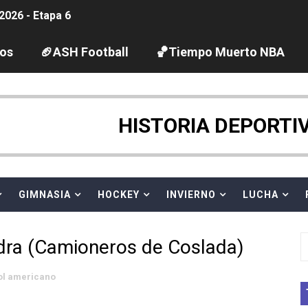
2026 - Etapa 6
gue 2026
los
🏈ASH Football
🏀Tiempo Muerto NBA
guas abiertas 2026 (París, Francia) - Dobletes de Wellbro
pentatlón moderno 2026 (Estambul, Turquía)
HISTORIA DEPORTI
tación artística 2026 (París, Francia) - España domina junto
ido desbancan una semana después a The Demand por trío
GIMNASIA
HOCKEY
INVIERNO
LUCHA
 GP Gran Bretaña
edra (Camioneros de Coslada)
League 2026 - Playoffs
ol americano
igh diving 2026 (París, Francia)