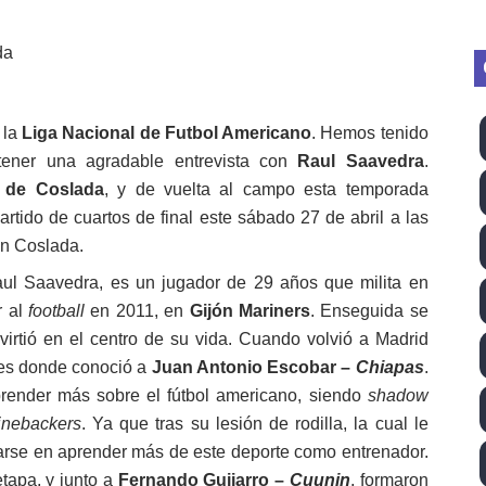
vion Heights ponen fin al reinado por parejas de The Vani
2026 - Week 10
 season
 la
Liga Nacional de Futbol Americano
. Hemos tenido
ener una agradable entrevista con
Raul Saavedra
.
ra Chelsea Green, Chad Gable y Baron Corbin en SummerSl
 de Coslada
, y de vuelta al campo esta temporada
artido de cuartos de final este sábado 27 de abril a las
TB 2026 (Monteceneri, Suiza) - Charlie Aldridge y Sina Fr
en Coslada.
emo 2026 (Varese, Italia) - Rumanía, Alemania y Gran Breta
ul Saavedra, es un jugador de 29 años que milita en
r al
football
en 2011, en
Gijón Mariners
. Enseguida se
ino 2026 (Tokio, Japón) - Estados Unidos invencibles, ya 
virtió en el centro de su vida. Cuando volvió a Madrid
último Impact! con Jason Hotch como nuevo TNA Internati
í es donde conoció a
Juan Antonio Escobar
–
Chiapas
.
render más sobre el fútbol americano, siendo
shadow
ong Kong) - La delegación italiana arrasa con 4 oros y 4 pl
linebackers
. Ya que tras su lesión de rodilla, la cual le
trarse en aprender más de este deporte como entrenador.
va monarca Intercontinental, su primer título individual en
tapa, y junto a
Fernando Guijarro –
Cuunin
, formaron