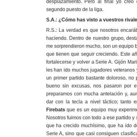
desplazamiento. Pero al final yo cre
segundo puesto de la liga.
S.A.: ¿Cómo has visto a vuestros rival
R.S.: La verdad es que nosotros encaráb
haciendo. Dentro de nuestro grupo, dest
me sorprendieron mucho, son un equipo bas
que tienen que seguir creciendo. Este 
fortalecerse y volver a Serie A. Gijón Ma
les han ido muchos jugadores veteranos y
un primer partido bastante doloroso, no 
bueno sin excusas, nos pasaron por e
preparamos con mucha antelación y, au
dar con la tecla a nivel táctico; tant
Firebats
que es un equipo muy experime
Nosotros fuimos con todo a ese partido y 
que ha crecido muchísimo, que ha ido 
Serie A, sino que casi consiguen clasifi