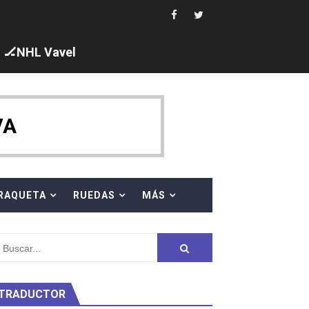
🏒NHL Vavel
ck y Taddeucci. Ángela Martínez 5ª en 10km
VA
 al equipo neutral ruso, llevándose 8 medallas, seis para I
s en el Grand Slam Mexico
RAQUETA
RUEDAS
MÁS
TRADUCTOR