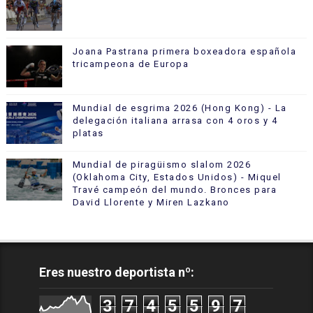
Joana Pastrana primera boxeadora española
tricampeona de Europa
Mundial de esgrima 2026 (Hong Kong) - La
delegación italiana arrasa con 4 oros y 4
platas
Mundial de piragüismo slalom 2026
(Oklahoma City, Estados Unidos) - Miquel
Travé campeón del mundo. Bronces para
David Llorente y Miren Lazkano
Eres nuestro deportista nº:
3
7
4
5
5
9
7