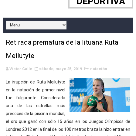
DEPORTIVA
Canadian Football League 2026 - Week 10
EFA y AFLE 2026 - Regular season
Grandes éxitos por fin para Chelsea Green, Chad Gabl
Retirada prematura de la lituana Ruta
Campeonato de Europa de MTB 2026 (Monteceneri, Suiza)
Meilutyte
Campeonato de Europa de remo 2026 (Varese, Italia) - 
Víctor Calle
sábado, mayo 25, 2019
natación
Mundial de lacrosse femenino 2026 (Tokio, Japón) - Es
La irrupción de Ruta Meilutyte
Máxima celebración en el último Impact! con Jason Ho
en la natación de primer nivel
fue fulgurante. Considerada
Mundial de esgrima 2026 (Hong Kong) - La delegación ita
una de las estrellas más
precoces de la piscina mundial,
Raquel Rodriguez es la nueva monarca Intercontinental,
el oro que ganó con sólo 15 años en los Juegos Olímpicos de
Londres 2012 en la final de los 100 metros braza la hizo entrar en
Athletes Unlimited Softball League 2026 - Las Utah Ta