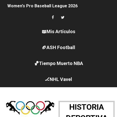
Women's Pro Baseball League 2026
Campeonato de Europa en aguas abiertas 2026 (París, F
Campeonato de Europa de pentatlón moderno 2026 (Est
📖Mis Artículos
Campeonato de Europa de natación artística 2026 (París,
🏈ASH Football
AEW - Adam Page con Brodido desbancan una semana d
🏀Tiempo Muerto NBA
Canadá Open 2026
Mundial de MotoGP 2026 - GP Gran Bretaña
🏒NHL Vavel
Canadian Elite Basketball League 2026 - Playoffs
Campeonato de Europa de high diving 2026 (París, Fran
HISTORIA
WWE NXT - Myles Borne y Tavion Heights ponen fin al r