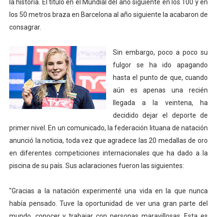
la historia. El título en el Mundial del año siguiente en los 100 y en
Mundial de piragüismo slalom 2026 (Oklahoma City, Es
los 50 metros braza en Barcelona al año siguiente la acabaron de
consagrar.
Tour de Francia masculino 2026 - Tadej Pogacar entra 
Sin embargo, poco a poco su
Mundial de Fórmula 1 2026 - Lando Norris consigue en 
fulgor se ha ido apagando
Campeonato de Europa de saltos 2026 (París, Francia) 
hasta el punto de que, cuando
aún es apenas una recién
Tour de Francia femenino 2026 - Etapa 6
llegada a la veintena, ha
decidido dejar el deporte de
Women's Pro Baseball League 2026
primer nivel. En un comunicado, la federación lituana de natación
anunció la noticia, toda vez que agradece las 20 medallas de oro
en diferentes competiciones internacionales que ha dado a la
piscina de su país. Sus aclaraciones fueron las siguientes:
"Gracias a la natación experimenté una vida en la que nunca
había pensado. Tuve la oportunidad de ver una gran parte del
mundo, conocer y trabajar con personas maravillosas. Esta es