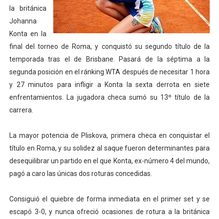
la británica
Mundial de piragüismo slalom 2026 (Oklahoma City, Es
Johanna
Konta en la
Tour de Francia masculino 2026 - Tadej Pogacar entra 
final del torneo de Roma, y conquistó su segundo título de la
Mundial de Fórmula 1 2026 - Lando Norris consigue en 
temporada tras el de Brisbane. Pasará de la séptima a la
segunda posición en el ránking WTA después de necesitar 1 hora
Copa del Mundo femenina 2026 - Estados Unidos campe
y 27 minutos para infligir a Konta la sexta derrota en siete
enfrentamientos. La jugadora checa sumó su 13º título de la
Campeonato de Europa de saltos 2026 (París, Francia) 
carrera.
La mayor potencia de Pliskova, primera checa en conquistar el
título en Roma, y su solidez al saque fueron determinantes para
desequilibrar un partido en el que Konta, ex-número 4 del mundo,
pagó a caro las únicas dos roturas concedidas.
Consiguió el quiebre de forma inmediata en el primer set y se
escapó 3-0, y nunca ofreció ocasiones de rotura a la británica