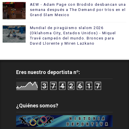
AEW - Adam Page con Brodido desbancan una
semana después a The Demand por tríos en el
Grand Slam Mexico
Mundial de piragüismo slalom 2026
(Oklahoma City, Estados Unidos) - Miquel
Travé campeón del mundo. Bronces para
David Llorente y Miren Lazkano
Eres nuestro deportista nº:
3
7
4
2
6
1
7
¿Quiénes somos?