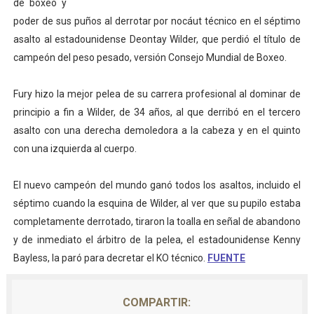
de boxeo y
Mundial de piragüismo slalom 2026 (Oklahoma City, Es
poder de sus puños al derrotar por nocáut técnico en el séptimo
asalto al estadounidense Deontay Wilder, que perdió el título de
Tour de Francia masculino 2026 - Tadej Pogacar entra 
campeón del peso pesado, versión Consejo Mundial de Boxeo.
Mundial de Fórmula 1 2026 - Lando Norris consigue en 
Fury hizo la mejor pelea de su carrera profesional al dominar de
principio a fin a Wilder, de 34 años, al que derribó en el tercero
Copa del Mundo femenina 2026 - Estados Unidos campe
asalto con una derecha demoledora a la cabeza y en el quinto
Campeonato de Europa de saltos 2026 (París, Francia) 
con una izquierda al cuerpo.
El nuevo campeón del mundo ganó todos los asaltos, incluido el
séptimo cuando la esquina de Wilder, al ver que su pupilo estaba
completamente derrotado, tiraron la toalla en señal de abandono
y de inmediato el árbitro de la pelea, el estadounidense Kenny
Bayless, la paró para decretar el KO técnico.
FUENTE
COMPARTIR: